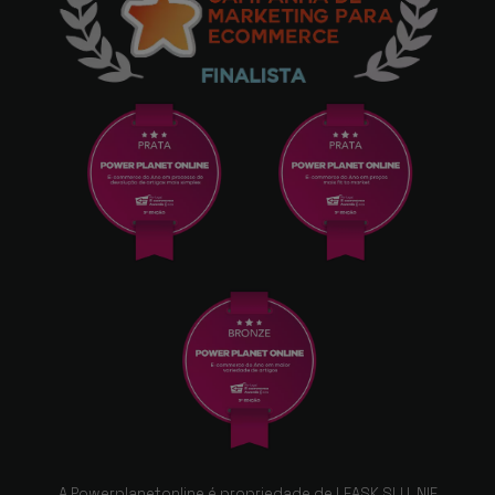
A Powerplanetonline é propriedade de LEASK SLU, NIF