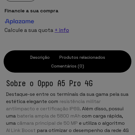
Financie a sua compra
Calcule a sua quota
+ info
Descrição
Produtos relacionados
Comentários (0)
Sobre o Oppo A5 Pro 4G
Destaque-se entre os terminais da sua gama pela sua
estética elegante com
resistência militar
antiimpacto e certificação IP69
. Além disso, possui
uma
bateria ampla de 5800 mAh
com carga rápida,
uma
câmara principal de 50 MP
e utiliza o algoritmo
AI Link Boost
para otimizar o desempenho da rede 4G