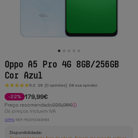
Oppo A5 Pro 4G 8GB/256GB
Cor Azul
5.0
26
(0 opiniões)
Dê sua opinião!
179
,99
€
-
22
%
Preço recomendado
229
,98
€
Os preços incluem IVA
OPPO
-
REF:
110010348164
Disponibilidade: