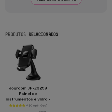
RELACIONADOS
PRODUTOS
Joyroom JR-ZS259
Painel de
instrumentos e vidro -
Suporte de montagem
(0 opiniões)
4
para automóvel