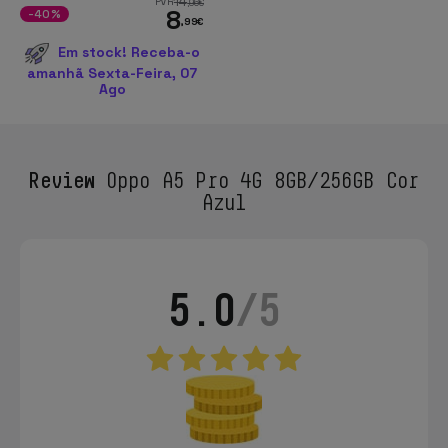
14
PVR
,96
€
8
-40%
,99
€
Em stock! Receba-o
amanhã Sexta-Feira, 07
Ago
Review
Oppo A5 Pro 4G 8GB/256GB Cor
Azul
5.0
/5