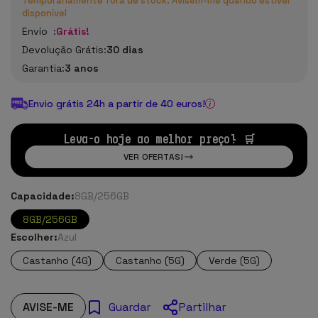
Temporariamente fora de stock. Avisem-me quando estiver
disponível
Envío :
Grátis!
Devolução Grátis:
30 dias
Garantia:
3 anos
Envio grátis 24h a partir de 40 euros!
Leva-o hoje ao melhor preço! 🛒
VER OFERTAS!
Capacidade:
8GB/256GB
8GB/256GB
Escolher:
Azul
Castanho (4G)
Castanho (5G)
Verde (5G)
AVISE-ME
Partilhar
Guardar