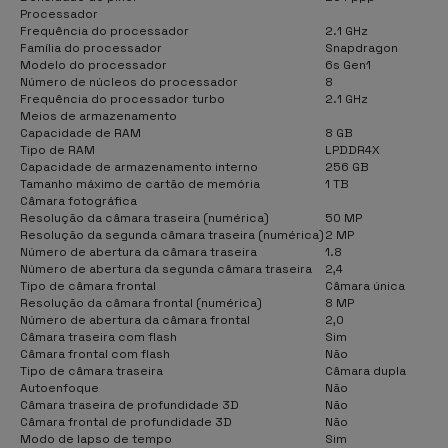
Processador
Frequência do processador
2.1 GHz
Família do processador
Snapdragon
Modelo do processador
6s Gen1
Número de núcleos do processador
8
Frequência do processador turbo
2.1 GHz
Meios de armazenamento
Capacidade de RAM
8 GB
Tipo de RAM
LPDDR4X
Capacidade de armazenamento interno
256 GB
Tamanho máximo de cartão de memória
1 TB
Câmara fotográfica
Resolução da câmara traseira (numérica)
50 MP
Resolução da segunda câmara traseira (numérica)
2 MP
Número de abertura da câmara traseira
1.8
Número de abertura da segunda câmara traseira
2,4
Tipo de câmara frontal
Câmara única
Resolução da câmara frontal (numérica)
8 MP
Número de abertura da câmara frontal
2,0
Câmara traseira com flash
Sim
Câmara frontal com flash
Não
Tipo de câmara traseira
Câmara dupla
Autoenfoque
Não
Câmara traseira de profundidade 3D
Não
Câmara frontal de profundidade 3D
Não
Modo de lapso de tempo
Sim