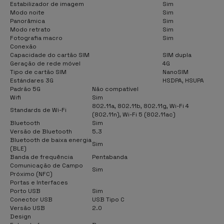
Estabilizador de imagem
Sim
Modo noite
Sim
Panorâmica
Sim
Modo retrato
Sim
Fotografia macro
Sim
Conexão
Capacidade do cartão SIM
SIM dupla
Geração de rede móvel
4G
Tipo de cartão SIM
NanoSIM
Estándares 3G
HSDPA, HSUPA
Padrão 5G
Não compatível
Wifi
Sim
802.11a, 802.11b, 802.11g, Wi-Fi 4
Standards de Wi-Fi
(802.11n), Wi-Fi 5 (802.11ac)
Bluetooth
Sim
Versão de Bluetooth
5.3
Bluetooth de baixa energia
Sim
(BLE)
Banda de frequência
Pentabanda
Comunicação de Campo
Sim
Próximo (NFC)
Portas e Interfaces
Porto USB
Sim
Conector USB
USB Tipo C
Versão USB
2.0
Design