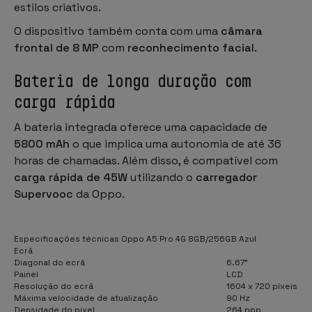
estilos criativos.
O dispositivo também conta com uma
câmara
frontal de 8 MP
com
reconhecimento facial
.
Bateria de longa duração com
carga rápida
A bateria integrada oferece uma capacidade de
5800 mAh
o que implica uma autonomia de até 36
horas de chamadas. Além disso, é compatível com
carga rápida de 45W
utilizando o
carregador
Supervooc
da Oppo.
Especificações técnicas Oppo A5 Pro 4G 8GB/256GB Azul
Ecrã
Diagonal do ecrã
6.67"
Painel
LCD
Resolução do ecrã
1604 x 720 píxeis
Máxima velocidade de atualização
90 Hz
Densidade do pixel
264 ppp