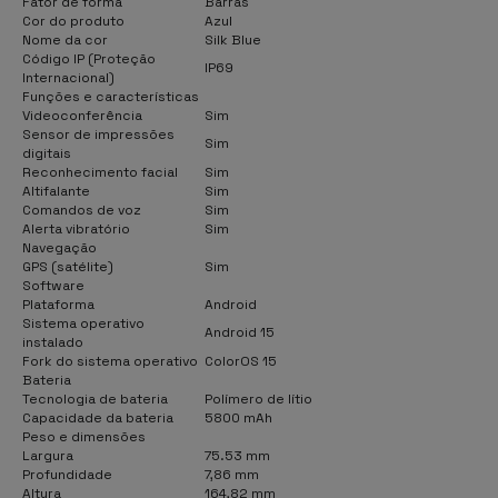
Fator de forma
Barras
Cor do produto
Azul
Nome da cor
Silk Blue
Código IP (Proteção
IP69
Internacional)
Funções e características
Videoconferência
Sim
Sensor de impressões
Sim
digitais
Reconhecimento facial
Sim
Altifalante
Sim
Comandos de voz
Sim
Alerta vibratório
Sim
Navegação
GPS (satélite)
Sim
Software
Plataforma
Android
Sistema operativo
Android 15
instalado
Fork do sistema operativo
ColorOS 15
Bateria
Tecnologia de bateria
Polímero de lítio
Capacidade da bateria
5800 mAh
Peso e dimensões
Largura
75.53 mm
Profundidade
7,86 mm
Altura
164,82 mm