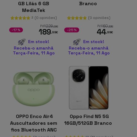
GB Lilás 6 GB
Branco
MediaTek
Dimensity
(0 opiniões)
(0 opiniões)
3
229
60
PVR
PVR
,98
€
,33
€
189
44
-17%
-25%
,99
€
,99
€
Em stock!
Em stock!
Receba-o amanhã
Receba-o amanhã
Terça-Feira, 11 Ago
Terça-Feira, 11 Ago
OPPO Enco Air4
Oppo Find N5 5G
Auscultadores sem
16GB/512GB Branco
fios Bluetooth ANC
32 dB 43 h Verde