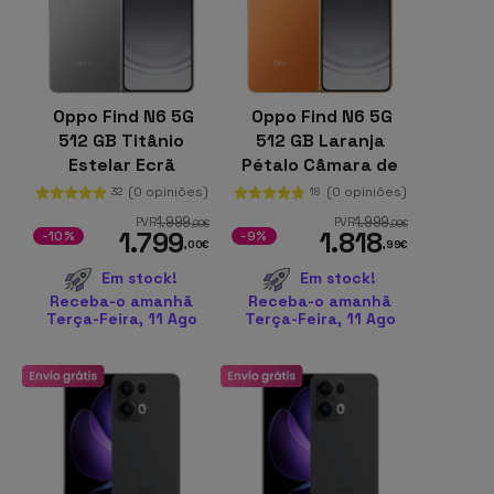
Oppo Find N6 5G
Oppo Find N6 5G
512 GB Titânio
512 GB Laranja
Estelar Ecrã
Pétalo Câmara de
dobrável 16 GB de
50 MP 16 GB de RAM
(0 opiniões)
(0 opiniões)
32
18
RAM Processador
Bateria de 6000
1.999
1.999
PVR
PVR
,00
€
,00
€
1.799
1.818
Snapdragon
mAh
-10%
-9%
,00
€
,99
€
Em stock!
Em stock!
Receba-o amanhã
Receba-o amanhã
Terça-Feira, 11 Ago
Terça-Feira, 11 Ago