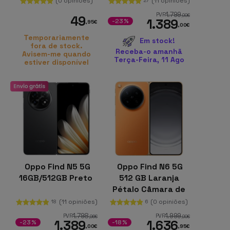
(0 opiniões)
(11 opiniões)
27
Menta
1.799
PVR
,00
€
49
1.389
-23%
,95
€
,00
€
Temporariamente
Em stock!
fora de stock.
Receba-o amanhã
Avisem-me quando
Terça-Feira, 11 Ago
estiver disponível
Oppo Find N5 5G
Oppo Find N6 5G
16GB/512GB Preto
512 GB Laranja
Pétalo Câmara de
50 MP 16 GB de RAM
(11 opiniões)
(0 opiniões)
18
6
Bateria de 6000
1.798
1.999
PVR
PVR
,96
€
,00
€
1.389
1.636
mAh
-23%
-18%
,00
€
,95
€