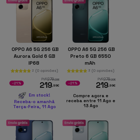
OPPO A6 5G 256 GB
OPPO A6 5G 256 GB
Aurora Gold 6 GB
Preto 6 GB 6550
IP68
mAh
(0 opiniões)
(0 opiniões)
2
3
279
279
PVR
PVR
,00
€
,00
€
219
219
-21%
-21%
,99
€
,99
€
Em stock!
Compre agora e
receba entre 11 Ago e
Receba-o amanhã
13 Ago
Terça-Feira, 11 Ago