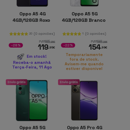
Oppo A5 4G
Oppo A5 5G
4GB/128GB Roxo
4GB/128GB Branco
(0 opiniões)
(0 opiniões)
20
1
165
198
PVR
PVR
,85
€
,98
€
119
154
-28%
-22%
,95
€
,99
€
Temporariamente
Em stock!
fora de stock.
Receba-o amanhã
Avisem-me quando
Terça-Feira, 11 Ago
estiver disponível
Oppo A5 5G
Oppo A5 Pro 4G