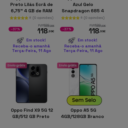
Preto Lilás Ecrã de
Azul Gelo
6,75" 4 GB de RAM
Snapdragon 685 4
Bateria de 6100
GB de RAM ColorOS
(0 opiniões)
(0 opiniões)
8
6
mAh
15
189
189
PVR
PVR
,99
€
,99
€
118
118
-37%
-37%
,99
€
,99
€
Em stock!
Em stock!
Receba-o amanhã
Receba-o amanhã
Terça-Feira, 11 Ago
Terça-Feira, 11 Ago
Oppo Find X9 5G 12
Oppo A5 5G
GB/512 GB Preto
4GB/128GB Branco