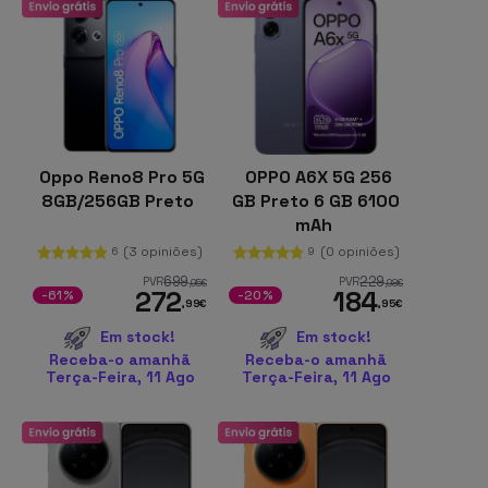
Oppo Reno8 Pro 5G
OPPO A6X 5G 256
8GB/256GB Preto
GB Preto 6 GB 6100
mAh
(3 opiniões)
(0 opiniões)
6
9
699
229
PVR
PVR
,95
€
,98
€
272
184
-61%
-20%
,99
€
,95
€
Em stock!
Em stock!
Receba-o amanhã
Receba-o amanhã
Terça-Feira, 11 Ago
Terça-Feira, 11 Ago