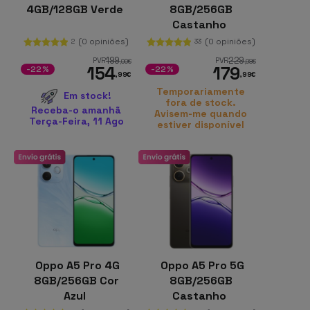
4GB/128GB Verde
8GB/256GB
Castanho
(0 opiniões)
(0 opiniões)
2
33
199
229
PVR
PVR
,00
€
,98
€
154
179
-22%
-22%
,99
€
,99
€
Temporariamente
Em stock!
fora de stock.
Receba-o amanhã
Avisem-me quando
Terça-Feira, 11 Ago
estiver disponível
Oppo A5 Pro 4G
Oppo A5 Pro 5G
8GB/256GB Cor
8GB/256GB
Azul
Castanho