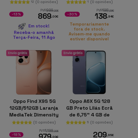
(0 opiniões)
(0 opiniões)
12
1
999
198
PVR
PVR
,00
€
,98
€
869
138
-13%
-30%
,00
€
,94
€
Temporariamente
Em stock!
fora de stock.
Receba-o amanhã
Avisem-me quando
Terça-Feira, 11 Ago
estiver disponível
Oppo Find X9S 5G
Oppo A6X 5G 128
12GB/512GB Laranja
GB Preto Lilás Ecrã
MediaTek Dimensity
de 6,75" 4 GB de
9500 (3 nm)
RAM Bateria de
(0 opiniões)
(0 opiniões)
5
6100 mAh
1.199
PVR
,00
€
209
979
-18%
,95
€
,00
€