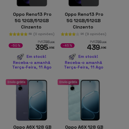
Oppo Reno13 Pro
Oppo Reno13 Pro
5G 12GB/512GB
5G 12GB/512GB
Cinzento
Cinzento
(0 opiniões)
(9 opiniões)
69
96
798
799
PVR
PVR
,99
€
,00
€
395
439
-50%
-45%
,95
€
,99
€
Em stock!
Em stock!
Receba-o amanhã
Receba-o amanhã
Terça-Feira, 11 Ago
Terça-Feira, 11 Ago
Oppo A6X 128 GB
Oppo A6X 128 GB