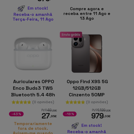
Em stock!
Compre agora e
receba entre 11 Ago e
Receba-o amanhã
13 Ago
Terça-Feira, 11 Ago
Auriculares OPPO
Oppo Find X9S 5G
Enco Buds3 TWS
12GB/512GB
Bluetooth 5.4 48h
Cinzento 50MP
totais IP55
Periscópico 3x OIS
(0 opiniões)
(0 opiniões)
6,59 polegadas
49
1.199
PVR
PVR
,34
€
,00
€
27
979
AMOLED 120Hz
-43%
-18%
,95
€
,00
€
Temporariamente
Em stock!
fora de stock.
Receba-o amanhã
Avisem-me quando