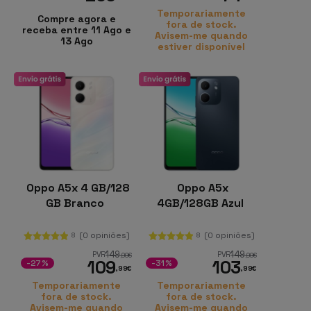
Temporariamente
Compre agora e
fora de stock.
receba entre 11 Ago e
Avisem-me quando
13 Ago
estiver disponível
Oppo A5x 4 GB/128
Oppo A5x
GB Branco
4GB/128GB Azul
(0 opiniões)
(0 opiniões)
8
8
149
149
PVR
PVR
,99
€
,99
€
109
103
-27%
-31%
,99
€
,99
€
Temporariamente
Temporariamente
fora de stock.
fora de stock.
Avisem-me quando
Avisem-me quando