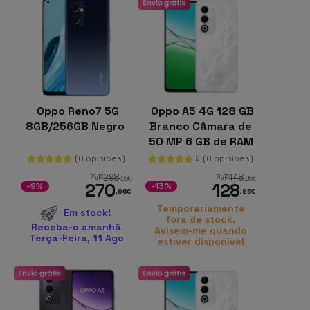
Oppo Reno7 5G
Oppo A5 4G 128 GB
8GB/256GB Negro
Branco Câmara de
50 MP 6 GB de RAM
Carregamento
(0 opiniões)
(0 opiniões)
2
SUPERVOOC
298
148
PVR
PVR
,05
€
,95
€
270
128
-9%
-13%
,96
€
,95
€
Temporariamente
Em stock!
fora de stock.
Receba-o amanhã
Avisem-me quando
Terça-Feira, 11 Ago
estiver disponível