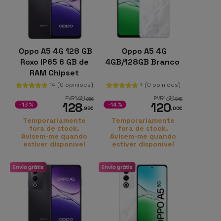
Oppo A5 4G 128 GB
Oppo A5 4G
Roxo IP65 6 GB de
4GB/128GB Branco
RAM Chipset
Snapdragon 6s
(0 opiniões)
(0 opiniões)
14
1
148
138
PVR
PVR
,95
€
,94
€
128
120
-13%
-14%
,95
€
,00
€
Temporariamente
Temporariamente
fora de stock.
fora de stock.
Avisem-me quando
Avisem-me quando
estiver disponível
estiver disponível