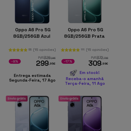
Oppo A6 Pro 5G
Oppo A6 Pro 5G
8GB/256GB Azul
8GB/256GB Prata
(15 opiniões)
(15 opiniões)
55
111
329
372
PVR
PVR
,94
€
,70
€
299
309
-9%
-17%
,95
€
,99
€
Em stock!
Entrega estimada
Receba-o amanhã
Segunda-Feira, 17 Ago
Terça-Feira, 11 Ago