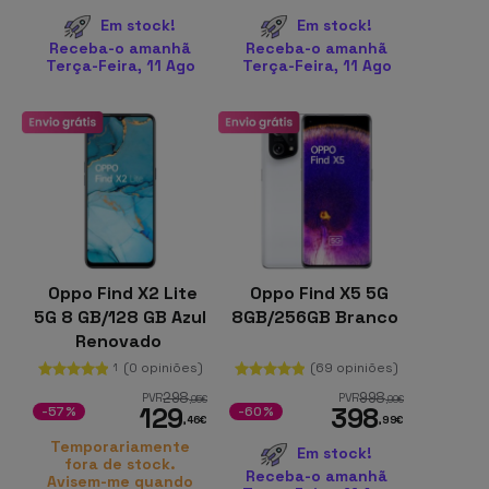
Em stock!
Em stock!
Receba-o amanhã
Receba-o amanhã
Terça-Feira, 11 Ago
Terça-Feira, 11 Ago
Oppo Find X2 Lite
Oppo Find X5 5G
5G 8 GB/128 GB Azul
8GB/256GB Branco
Renovado
(0 opiniões)
(69 opiniões)
1
298
998
PVR
PVR
,95
€
,99
€
129
398
-57%
-60%
,46
€
,99
€
Temporariamente
Em stock!
fora de stock.
Receba-o amanhã
Avisem-me quando