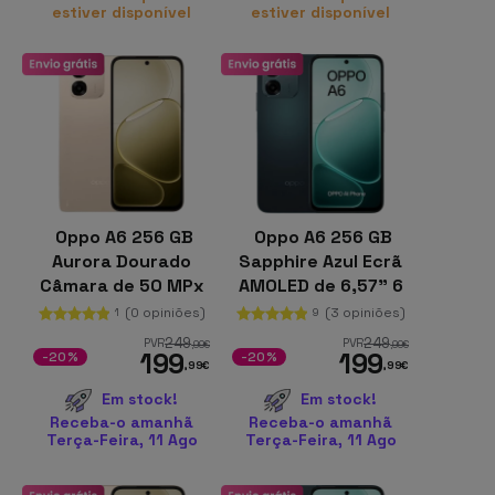
estiver disponível
estiver disponível
Oppo A6 256 GB
Oppo A6 256 GB
Aurora Dourado
Sapphire Azul Ecrã
Câmara de 50 MPx
AMOLED de 6,57" 6
6 GB de RAM
GB de RAM Bateria
(0 opiniões)
(3 opiniões)
1
9
Snapdragon 685
de 7000 mAh
249
249
PVR
PVR
,99
€
,99
€
199
199
-20%
-20%
,99
€
,99
€
Em stock!
Em stock!
Receba-o amanhã
Receba-o amanhã
Terça-Feira, 11 Ago
Terça-Feira, 11 Ago