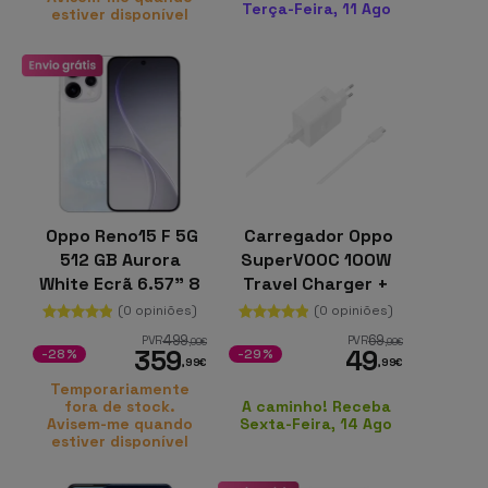
Terça-Feira, 11 Ago
estiver disponível
Oppo Reno15 F 5G
Carregador Oppo
512 GB Aurora
SuperVOOC 100W
White Ecrã 6.57" 8
Travel Charger +
GB de RAM
USB-C Data Cable
(0 opiniões)
(0 opiniões)
Qualcomm
499
69
PVR
PVR
,00
€
,99
€
359
49
Snapdragon 6 Gen
-28%
-29%
,99
€
,99
€
1
Temporariamente
fora de stock.
A caminho! Receba
Avisem-me quando
Sexta-Feira, 14 Ago
estiver disponível