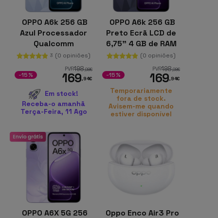
OPPO A6k 256 GB
OPPO A6k 256 GB
Azul Processador
Preto Ecrã LCD de
Qualcomm
6,75" 4 GB de RAM
Snapdragon 685 4
Bateria de 6100
(0 opiniões)
(0 opiniões)
3
GB de RAM Câmaras
mHz
198
198
PVR
PVR
,98
€
,98
€
169
169
de 50 Mpx
-15%
-15%
,94
€
,94
€
Temporariamente
Em stock!
fora de stock.
Receba-o amanhã
Avisem-me quando
Terça-Feira, 11 Ago
estiver disponível
OPPO A6X 5G 256
Oppo Enco Air3 Pro