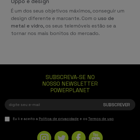
Oppo e design
É um dos seus objetivos máximos, conseguir um
design diferente e marcante. Com o
uso de
metal e vidro
, os seus telemóveis estão se a
tornar nos mais bonitos do mercado.
SUBSCREVA-SE NO
NOSSO NEWSLETTER
POWERPLANET
Eu li e aceito a
Política de privacidade
e os
Termos de uso