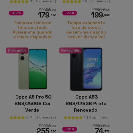
(0 opiniões)
(3 opiniões)
26
109
229
259
PVR
PVR
,98
€
,99
€
179
199
-22%
-23%
,99
€
,99
€
Temporariamente
Temporariamente
fora de stock.
fora de stock.
Avisem-me quando
Avisem-me quando
estiver disponível
estiver disponível
Oppo A5 Pro 5G
Oppo A53
8GB/256GB Cor
8GB/128GB Preto
Verde
Renovado
(3 opiniões)
(0 opiniões)
65
2
259
229
PVR
PVR
,99
€
,00
€
255
74
-68%
,95
€
,37
€