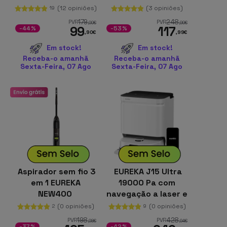
5000 Pa
limpeza e secagem
(12 opiniões)
(3 opiniões)
19
automática,
179
248
PVR
PVR
,00
€
,99
€
99
117
17000Pa
-44%
-53%
,90
€
,99
€
Em stock!
Em stock!
Receba-o amanhã
Receba-o amanhã
Sexta-Feira, 07 Ago
Sexta-Feira, 07 Ago
Aspirador sem fio 3
EUREKA J15 Ultra
em 1 EUREKA
19000 Pa com
NEW400
navegação a laser e
controlo por voz
(0 opiniões)
(0 opiniões)
2
9
198
428
PVR
PVR
,98
€
,94
€
-37%
-42%