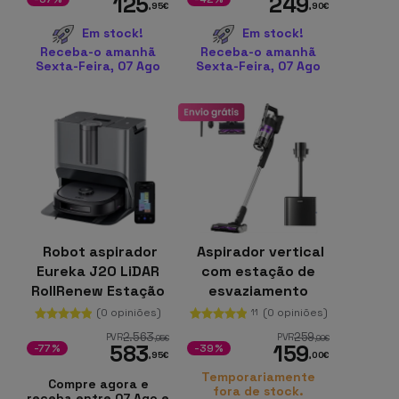
125
249
,95
€
,90
€
Em stock!
Em stock!
Receba-o amanhã
Receba-o amanhã
Sexta-Feira, 07 Ago
Sexta-Feira, 07 Ago
Robot aspirador
Aspirador vertical
Eureka J20 LiDAR
com estação de
RollRenew Estação
esvaziamento
6 em 1 8000Pa
EUREKA Stylus Elite
(0 opiniões)
(0 opiniões)
11
NEC490
2.563
259
PVR
PVR
,95
€
,99
€
583
159
-77%
-39%
,95
€
,00
€
Temporariamente
Compre agora e
fora de stock.
receba entre 07 Ago e