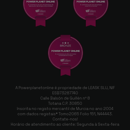
A Powerplanetonline é propriedade de LEASK SLU, NIF
ESB73287740
Calle Balsón de Guillén nº 8
Totana C.P. 30850
Inscrita no registo mercantil de Murcia no ano 2004
com dados registais* Tomo2065 Folio 151, N44443.
Contate-nos!
Horário de atendimento ao cliente: Segunda à Sexta-feira