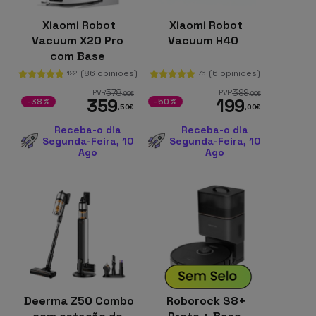
Xiaomi Robot
Xiaomi Robot
Vacuum X20 Pro
Vacuum H40
com Base
Autolimpeza
(86 opiniões)
(6 opiniões)
122
76
Branca
578
399
PVR
PVR
,99
€
,00
€
359
199
-38%
-50%
,50
€
,00
€
Receba-o dia
Receba-o dia
Segunda-Feira, 10
Segunda-Feira, 10
Ago
Ago
Deerma Z50 Combo
Roborock S8+