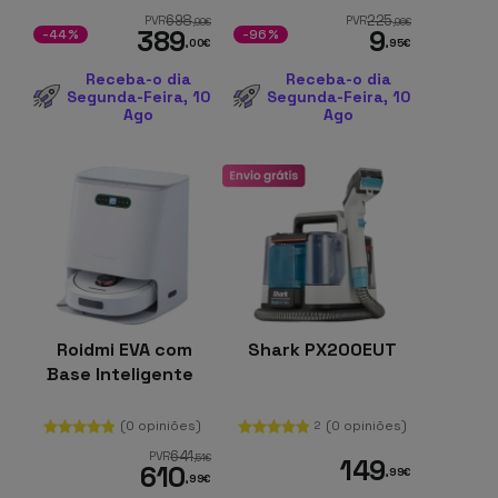
com Xiaomi Mi
698
225
PVR
PVR
,99
€
,96
€
389
9
Robot Vacuum Mop
-44%
-96%
,00
€
,95
€
2 Ultra
Receba-o dia
Receba-o dia
Segunda-Feira, 10
Segunda-Feira, 10
Ago
Ago
Roidmi EVA com
Shark PX200EUT
Base Inteligente
(0 opiniões)
(0 opiniões)
2
641
PVR
,51
€
149
610
,99
€
,99
€