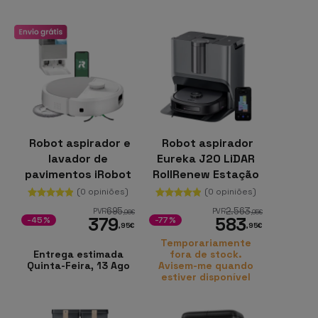
Robot aspirador e
Robot aspirador
lavador de
Eureka J20 LiDAR
pavimentos iRobot
RollRenew Estação
Roomba Combo Plus
6 em 1 8000Pa
(0 opiniões)
(0 opiniões)
505 LiDAR
695
2.563
PVR
PVR
,96
€
,95
€
379
583
DualClean
-45%
-77%
,95
€
,95
€
Temporariamente
Entrega estimada
fora de stock.
Quinta-Feira, 13 Ago
Avisem-me quando
estiver disponível