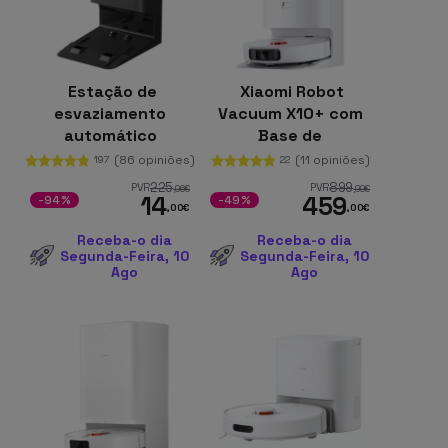
Estação de
Xiaomi Robot
esvaziamento
Vacuum X10+ com
automático
Base de
Compatível apenas
Autolimpeza
(86 opiniões)
(11 opiniões)
197
22
com Xiaomi Mi
225
899
PVR
PVR
,96
€
,99
€
14
459
Robot Vacuum Mop
-94%
-49%
,00
€
,00
€
2 Ultra
Receba-o dia
Receba-o dia
Segunda-Feira, 10
Segunda-Feira, 10
Ago
Ago