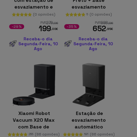
com estação de
Preto + Base
esvaziamento e
esvaziamento
acessórios 27 000
automático
(0 opiniões)
(0 opiniões)
5
Pa
279
998
PVR
PVR
,00
€
,99
€
199
652
-29%
-35%
,00
€
,95
€
Receba-o dia
Receba-o dia
Segunda-Feira, 10
Segunda-Feira, 10
Ago
Ago
Xiaomi Robot
Estação de
Vacuum X20 Max
esvaziamento
com Base de
automático
Autolimpeza Preto
Compatível apenas
(86 opiniões)
(86 opiniões)
255
191