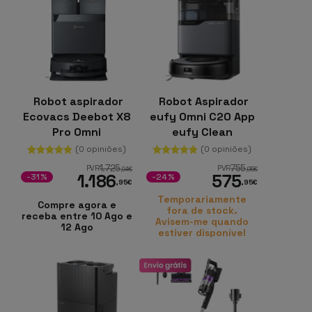
Robot aspirador
Robot Aspirador
Ecovacs Deebot X8
eufy Omni C20 App
Pro Omni
eufy Clean
TrueMapping 2.0
MopMaster™
(0 opiniões)
(0 opiniões)
OZMO Roller
180rpm Estação All-
1.725
755
PVR
PVR
,94
€
,95
€
1.186
575
Esvaziamento
in-One
-31%
-24%
,95
€
,95
€
Automático
Temporariamente
Compre agora e
fora de stock.
receba entre 10 Ago e
Avisem-me quando
12 Ago
estiver disponível