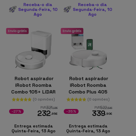
Receba-o dia
Receba-o dia
Segunda-Feira, 10
Segunda-Feira, 10
Ago
Ago
Robot aspirador
Robot aspirador
iRobot Roomba
iRobot Roomba
Combo 105+ LiDAR
Combo Plus 405
Lava Pavimentos
LiDAR Lava
(0 opiniões)
(0 opiniões)
Esvaziamento
Pavimentos
321
522
PVR
PVR
,03
€
,54
€
232
339
Automático 75 dias
AutoWash Dock
-27%
-35%
,95
€
,90
€
Entrega estimada
Entrega estimada
Quinta-Feira, 13 Ago
Quinta-Feira, 13 Ago