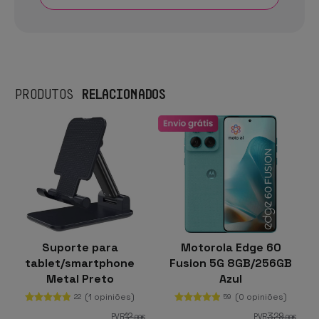
RELACIONADOS
PRODUTOS
Suporte para
Motorola Edge 60
tablet/smartphone
Fusion 5G 8GB/256GB
Metal Preto
Azul
(1 opiniões)
(0 opiniões)
22
59
12
329
PVR
PVR
,99
€
,99
€