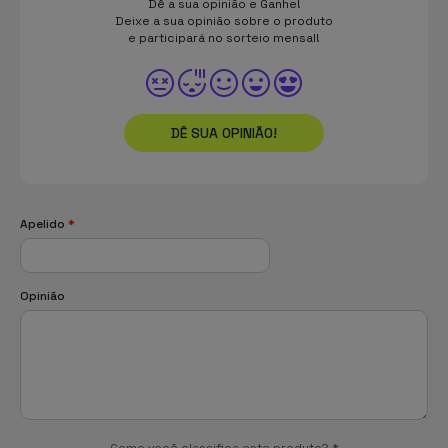
Dê a sua opinião e Ganhe!
Deixe a sua opinião sobre o produto
e participará no sorteio mensal!
DÊ SUA OPINIÃO!
Apelido
*
Opinião
Como você classifica este produto?
*