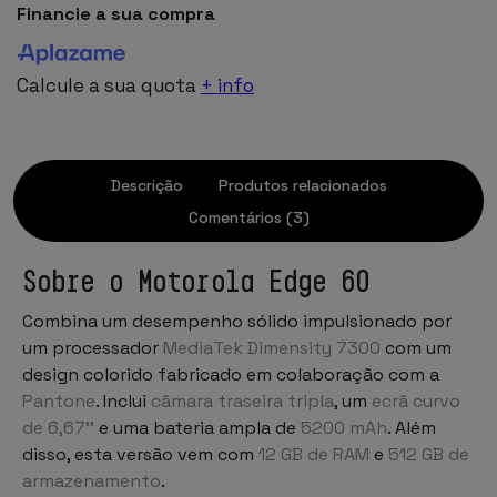
Financie a sua compra
Calcule a sua quota
+ info
Descrição
Produtos relacionados
Comentários (3)
Sobre o Motorola Edge 60
Combina um desempenho sólido impulsionado por
um processador
MediaTek Dimensity 7300
com um
design colorido fabricado em colaboração com a
Pantone
. Inclui
câmara traseira tripla
, um
ecrã curvo
de 6,67''
e uma bateria ampla de
5200 mAh
. Além
disso, esta versão vem com
12 GB de RAM
e
512 GB de
armazenamento
.