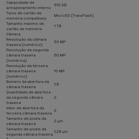
Capacidade de
512 GB
armazenamento interno
Tipos de cartão de
MicroSD (TransFlash)
memória compatíveis
Tamanho máximo de
1 TB
cartão de memória
Câmera
Resolução da câmara
50 MP
traseira (numérico)
Resolução da segunda
câmara traseira
50 MP
(numérica)
Resolução da terceira
câmara traseira
10 MP
(numérico)
Número da abertura da
1,8
câmara traseira
Quantidade de abertura
da segunda câmara
2
traseira
Valor de abertura da
2
terceira câmara traseira
Tamanho de pixels da
2 µm
câmara traseira
Tamanho de pixels da
1,28 µm
segunda câmara traseira