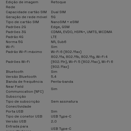
Edição de imagem
Retoque
Rede
Capacidade cartão SIM
Dual SIM
Geração de rede móvel
5G
Tipo de cartão SIM
NanoSIM + eSIM
Padrões 2G
Edge, GSM
Padrões 3G
CDMA, EVDO, HSPA+, UMTS, WCDMA
Padrão 4G
LTE
Norma 5G
NR, Sub6
Wi-Fi
Sim
Padrão Wi-Fi máximo
Wi-Fi 6 (802.11ax)
802.11a, 802.11b, 802.11g, Wi-Fi 4
Padrões Wi-Fi
(802.11n), Wi-Fi 5 (802.11ac), Wi-Fi 6
(802.11ax)
Bluetooth
Sim
Versão Bluetooth
5.4
Banda de frequência
Penta-banda
Near Field
Sim
Communication (NFC)
Subscrição
Tipo de subscrição
Sem assinatura
Conectividade
Porta USB
Sim
Tipo de conetor USB
USB Type-C
Versão USB
2.0
Entrada para
USB Type-C