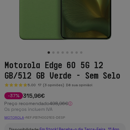
Motorola Edge 60 5G 12
GB/512 GB Verde - Sem Selo
5.00
17
(3 opiniões)
Dê sua opinião!
315
,96
€
-
37
%
Preço recomendado
498
,96
€
Os preços incluem IVA
MOTOROLA
-
REF:
PB7H0021ES-DESP
Disponibilidade:
Em Stock! Receba-o dia Terça-Feira, 11 Ago