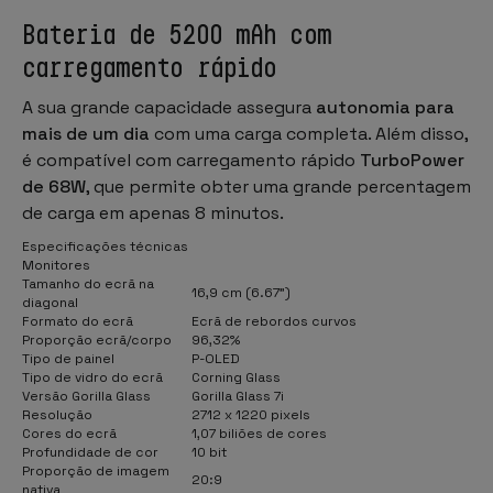
Bateria de 5200 mAh com
carregamento rápido
A sua grande capacidade assegura
autonomia para
mais de um dia
com uma carga completa. Além disso,
é compatível com carregamento rápido
TurboPower
de 68W
, que permite obter uma grande percentagem
de carga em apenas 8 minutos.
Especificações técnicas
Monitores
Tamanho do ecrã na
16,9 cm (6.67")
diagonal
Formato do ecrã
Ecrã de rebordos curvos
Proporção ecrã/corpo
96,32%
Tipo de painel
P-OLED
Tipo de vidro do ecrã
Corning Glass
Versão Gorilla Glass
Gorilla Glass 7i
Resolução
2712 x 1220 pixels
Cores do ecrã
1,07 biliões de cores
Profundidade de cor
10 bit
Proporção de imagem
20:9
nativa