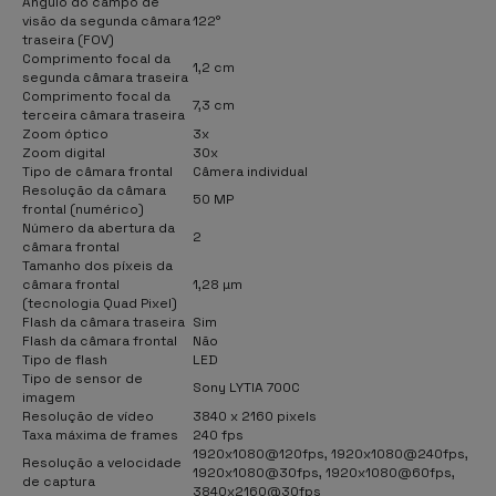
Ângulo do campo de
visão da segunda câmara
122°
traseira (FOV)
Comprimento focal da
1,2 cm
segunda câmara traseira
Comprimento focal da
7,3 cm
terceira câmara traseira
Zoom óptico
3x
Zoom digital
30x
Tipo de câmara frontal
Câmera individual
Resolução da câmara
50 MP
frontal (numérico)
Número da abertura da
2
câmara frontal
Tamanho dos píxeis da
câmara frontal
1,28 µm
(tecnologia Quad Pixel)
Flash da câmara traseira
Sim
Flash da câmara frontal
Não
Tipo de flash
LED
Tipo de sensor de
Sony LYTIA 700C
imagem
Resolução de vídeo
3840 x 2160 pixels
Taxa máxima de frames
240 fps
1920x1080@120fps, 1920x1080@240fps,
Resolução a velocidade
1920x1080@30fps, 1920x1080@60fps,
de captura
3840x2160@30fps