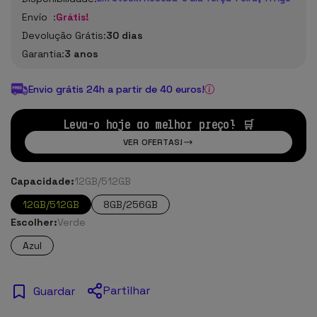
Envío :
Grátis!
Devolução Grátis:
30 dias
Garantia:
3 anos
Envio grátis 24h a partir de 40 euros!
Leva-o hoje ao melhor preço! 🛒
VER OFERTAS!
Capacidade:
12GB/512GB
12GB/512GB
8GB/256GB
Escolher:
Verde
Azul
Partilhar
Guardar