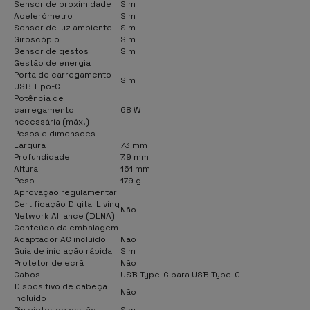
Sensor de proximidade
Sim
Acelerómetro
Sim
Sensor de luz ambiente
Sim
Giroscópio
Sim
Sensor de gestos
Sim
Gestão de energia
Porta de carregamento
Sim
USB Tipo-C
Potência de
carregamento
68 W
necessária (máx.)
Pesos e dimensões
Largura
73 mm
Profundidade
7,9 mm
Altura
161 mm
Peso
179 g
Aprovação regulamentar
Certificação Digital Living
Não
Network Alliance (DLNA)
Conteúdo da embalagem
Adaptador AC incluído
Não
Guia de iniciação rápida
Sim
Protetor de ecrã
Não
Cabos
USB Type-C para USB Type-C
Dispositivo de cabeça
Não
incluído
Pin ejetor de cartão
Sim