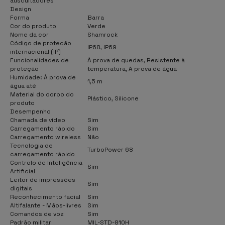
auscultadores
Design
Forma
Barra
Cor do produto
Verde
Nome da cor
Shamrock
Código de protecão
IP68, IP69
internacional (IP)
Funcionalidades de
À prova de quedas, Resistente à
proteção
temperatura, À prova de água
Humidade: À prova de
1,5 m
água até
Material do corpo do
Plástico, Silicone
produto
Desempenho
Chamada de vídeo
Sim
Carregamento rápido
Sim
Carregamento wireless
Não
Tecnologia de
TurboPower 68
carregamento rápido
Controlo de Inteligência
Sim
Artificial
Leitor de impressões
Sim
digitais
Reconhecimento facial
Sim
Altifalante - Mãos-livres
Sim
Comandos de voz
Sim
Padrão militar
MIL-STD-810H