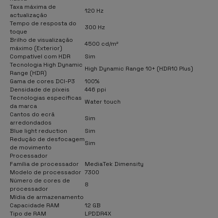
Taxa máxima de
120 Hz
actualização
Tempo de resposta do
300 Hz
toque
Brilho de visualização
4500 cd/m²
máximo (Exterior)
Compatível com HDR
Sim
Tecnologia High Dynamic
High Dynamic Range 10+ (HDR10 Plus)
Range (HDR)
Gama de cores DCI-P3
100%
Densidade de píxeis
446 ppi
Tecnologias específicas
Water touch
da marca
Cantos do ecrã
Sim
arredondados
Blue light reduction
Sim
Redução de desfocagem
Sim
de movimento
Processador
Família de processador
MediaTek Dimensity
Modelo de processador
7300
Número de cores de
8
processador
Mídia de armazenamento
Capacidade RAM
12 GB
Tipo de RAM
LPDDR4X