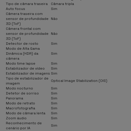
Tipo de câmara traseira
Câmara tripla
Auto focus
Sim
Câmera traseira com
sensor de profundidade
Não
3D (ToF)
Câmera frontal com
sensor de profundidade
Não
3D (ToF)
Detector de rosto
Sim
Modo de Alta Gama
Dinâmica (HDR) da
Sim
câmera
Modo time lapse
Sim
Estabilizador de vídeo
Sim
Estabilizador de imagens
Sim
Tipo de estabilizador de
Optical Image Stabilization (OIS)
imagem
Modo nocturno
Sim
Detetor de sorriso
Sim
Panorama
Sim
Modo de retrato
Sim
Macrofotografia
Sim
Modo de câmara lenta
Sim
Zoom áudio
Sim
Reconhecimento de
Sim
cenário por IA