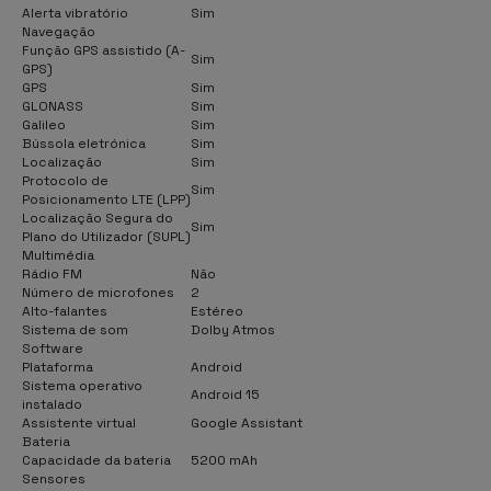
Alerta vibratório
Sim
Navegação
Função GPS assistido (A-
Sim
GPS)
GPS
Sim
GLONASS
Sim
Galileo
Sim
Bússola eletrónica
Sim
Localização
Sim
Protocolo de
Sim
Posicionamento LTE (LPP)
Localização Segura do
Sim
Plano do Utilizador (SUPL)
Multimédia
Rádio FM
Não
Número de microfones
2
Alto-falantes
Estéreo
Sistema de som
Dolby Atmos
Software
Plataforma
Android
Sistema operativo
Android 15
instalado
Assistente virtual
Google Assistant
Bateria
Capacidade da bateria
5200 mAh
Sensores