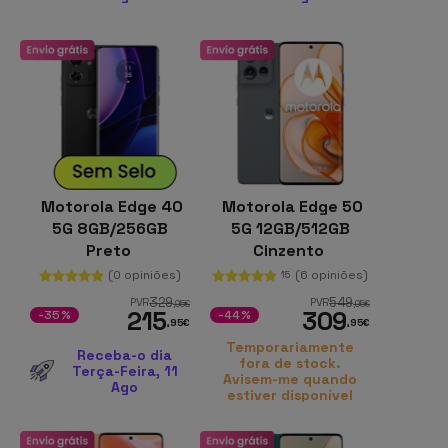
Motorola Edge 40
Motorola Edge 50
5G 8GB/256GB
5G 12GB/512GB
Preto
Cinzento
(0 opiniões)
(6 opiniões)
15
329
549
PVR
PVR
,95
€
,95
€
215
309
-35%
-44%
,95
€
,95
€
Temporariamente
Receba-o dia
fora de stock.
Terça-Feira, 11
Avisem-me quando
Ago
estiver disponível