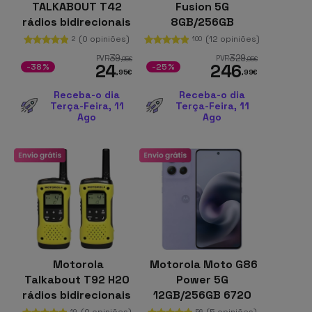
TALKABOUT T42
Fusion 5G
rádios bidirecionais
8GB/256GB
16 canais Vermelho
Cinzento
(0 opiniões)
(12 opiniões)
2
100
39
329
PVR
PVR
,95
€
,95
€
24
246
-38%
-25%
,95
€
,99
€
Receba-o dia
Receba-o dia
Terça-Feira, 11
Terça-Feira, 11
Ago
Ago
Motorola
Motorola Moto G86
Talkabout T92 H2O
Power 5G
rádios bidirecionais
12GB/256GB 6720
16 canais Banda
mAh Cosmic Sky
(0 opiniões)
(5 opiniões)
19
56