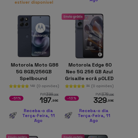
estiver disponível
Motorola Moto G86
Motorola Edge 60
5G 8GB/256GB
Neo 5G 256 GB Azul
Spellbound
Grisaille ecrã pOLED
HDR10+ 12 GB de
(0 opiniões)
(0 opiniões)
149
34
RAM Moto AI
399
378
PVR
PVR
,99
€
,98
€
197
329
-51%
-13%
,96
€
,99
€
Receba-o dia
Receba-o dia
Terça-Feira, 11
Terça-Feira, 11
Ago
Ago