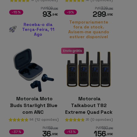
PMR
109
329
PVR
PVR
,99
€
,95
€
93
299
-15%
-9%
,94
€
,95
€
Temporariamente
Receba-o dia
fora de stock.
Terça-Feira, 11
Avisem-me quando
Ago
estiver disponível
Motorola Moto
Motorola
Buds Starlight Blue
Talkabout T82
com ANC
Extreme Quad Pack
de 4 Preto, Laranja
(12 opiniões)
(0 opiniões)
94
20
59
180
PVR
PVR
,00
€
,31
€
36
156
-37%
-13%
,95
€
,95
€