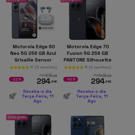
Motorola Edge 60
Motorola Edge 70
Neo 5G 256 GB Azul
Fusion 5G 256 GB
Grisaille Sensor
PANTONE Silhouette
Sony de 50 MPx 8
8 GB pOLED 144 Hz
(3 opiniões)
(0 opiniões)
57
15
GB de RAM Moto AI
379
509
PVR
PVR
,00
€
,00
€
294
294
+ Auriculares Moto
-22%
-42%
,99
€
,99
€
Buds
Receba-o dia
Receba-o dia
Terça-Feira, 11
Terça-Feira, 11
Ago
Ago