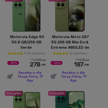
Motorola Edge 60
Motorola Moto G67
5G 8 GB/256 GB
5G 256 GB Nile Ecrã
Verde
Extreme AMOLED de
6,78" 4 GB de RAM
(5 opiniões)
(0 opiniões)
12
Câmara dupla de 50
428
279
PVR
PVR
,94
€
,00
€
278
187
Mpx
-35%
-33%
,00
€
,99
€
Receba-o dia
Receba-o dia
Terça-Feira, 11
Terça-Feira, 11
Ago
Ago