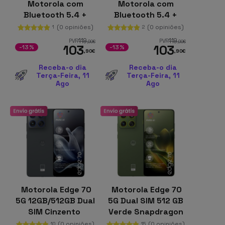
Motorola com
Motorola com
Bluetooth 5.4 +
Bluetooth 5.4 +
UWB (Pack 4) Azul e
UWB (Pack 4)
(0 opiniões)
(0 opiniões)
1
2
Verde
Vermelho e
119
119
PVR
PVR
,00
€
,00
€
103
103
Cinzento
-13%
-13%
,90
€
,90
€
Receba-o dia
Receba-o dia
Terça-Feira, 11
Terça-Feira, 11
Ago
Ago
Motorola Edge 70
Motorola Edge 70
5G 12GB/512GB Dual
5G Dual SIM 512 GB
SIM Cinzento
Verde Snapdragon
7 Gen 4 12 GB de
(0 opiniões)
(0 opiniões)
10
15