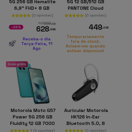
5G 256 GB Hematite
5G 12 GB/512 GB
6,9" FHD+ 8 GB
PANTONE Cloud
Dancer Crystals by
(0 opiniões)
(0 opiniões)
Swarovski
869
PVR
,00
€
449
628
-28%
,00
€
,99
€
Temporariamente
Receba-o dia
fora de stock.
Terça-Feira, 11
Avisem-me quando
Ago
estiver disponível
Motorola Moto G57
Auricular Motorola
Power 5G 256 GB
HK126 In-Ear
Fluidity 12 GB 7000
Bluetooth 5.0, 8
mAh
horas, multiponto
(0 opiniões)
(0 opiniões)
3