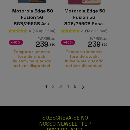
Motorola Edge 50
Motorola Edge 50
Fusion 5G
Fusion 5G
8GB/256GB Azul
8GB/256GB Rosa
Forest
(13 opiniões)
(13 opiniões)
36
21
399
399
PVR
PVR
,99
€
,99
€
239
239
-40%
-40%
,99
€
,96
€
Temporariamente
Temporariamente
fora de stock.
fora de stock.
Avisem-me quando
Avisem-me quando
estiver disponível
estiver disponível
1
2
3
4
5
SUBSCREVA-SE NO
NOSSO NEWSLETTER
POWERPLANET