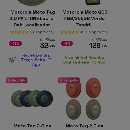
Motorola Moto Tag
Motorola Moto G06
2.0 PANTONE Laurel
4GB/256GB Verde
Oak Localizador
Tendril
Android Bluetooth
(0 opiniões)
(25 opiniões)
4
45
Channel Sounding +
39
139
PVR
PVR
,99
€
,98
€
32
128
UWB
-18%
-8%
,95
€
,99
€
Receba-o dia
A caminho! Receba
Terça-Feira, 11
Quinta-Feira, 13 Ago
Ago
Moto Tag 2.0 da
Moto Tag 2.0 da