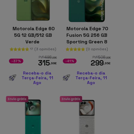
Motorola Edge 60
Motorola Edge 70
5G 12 GB/512 GB
Fusion 5G 256 GB
Verde
Sporting Green 8
GB Sony LYTIA 710
(3 opiniões)
(0 opiniões)
17
50 MP OIS
498
508
PVR
PVR
,96
€
,99
€
315
299
-37%
-41%
,96
€
,95
€
Receba-o dia
Receba-o dia
Terça-Feira, 11
Terça-Feira, 11
Ago
Ago