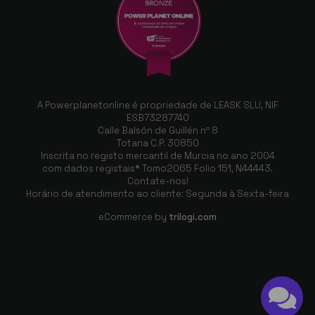
A Powerplanetonline é propriedade de LEASK SLU, NIF
ESB73287740
Calle Balsón de Guillén nº 8
Totana C.P. 30850
Inscrita no registo mercantil de Murcia no ano 2004
com dados registais* Tomo2065 Folio 151, N44443.
Contate-nos!
Horário de atendimento ao cliente: Segunda à Sexta-feira
eCommerce by
trilogi.com