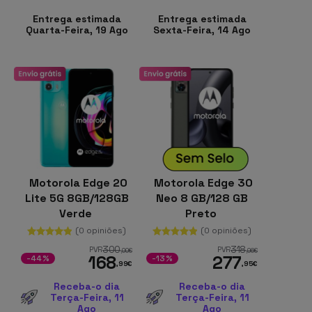
Entrega estimada
Entrega estimada
Quarta-Feira, 19 Ago
Sexta-Feira, 14 Ago
Motorola Edge 20
Motorola Edge 30
Lite 5G 8GB/128GB
Neo 8 GB/128 GB
Verde
Preto
(0 opiniões)
(0 opiniões)
300
318
PVR
PVR
,00
€
,96
€
168
277
-44%
-13%
,99
€
,95
€
Receba-o dia
Receba-o dia
Terça-Feira, 11
Terça-Feira, 11
Ago
Ago