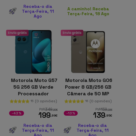
Receba-o dia
A caminho! Receba
Terça-Feira, 11
Terça-Feira, 18 Ago
Ago
Motorola Moto G57
Motorola Moto G06
5G 256 GB Verde
Power 8 GB/256 GB
Processador
Câmera de 50 MP
Snapdragon 8 GB
Laurel Oak
(0 opiniões)
(0 opiniões)
15
16
de RAM Câmara
349
159
PVR
PVR
,99
€
,99
€
199
139
com OIS
-43%
-13%
,99
€
,95
€
Receba-o dia
Receba-o dia
Terça-Feira, 11
Terça-Feira, 11
Ago
Ago