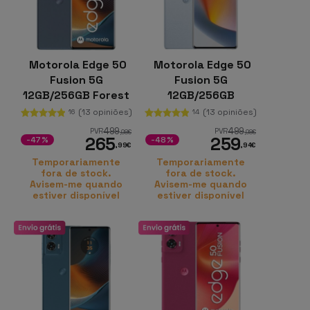
Motorola Edge 50
Motorola Edge 50
Fusion 5G
Fusion 5G
12GB/256GB Forest
12GB/256GB
Blue
Marshmallow Blue
(13 opiniões)
(13 opiniões)
16
14
499
499
PVR
PVR
,98
€
,98
€
265
259
-47%
-48%
,99
€
,94
€
Temporariamente
Temporariamente
fora de stock.
fora de stock.
Avisem-me quando
Avisem-me quando
estiver disponível
estiver disponível