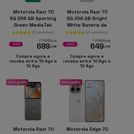
Motorola Razr 70
Motorola Razr 70
5G 256 GB Sporting
5G 256 GB Bright
Green MediaTek
White Bateria de
Dimensity 7400X +
4800 mAh + 8 GB
(0 opiniões)
(0 opiniões)
8 GB
869
869
PVR
PVR
,00
€
,00
€
689
649
-21%
-25%
,00
€
,00
€
Compre agora e
Compre agora e
receba entre 10 Ago e
receba entre 10 Ago e
12 Ago
12 Ago
Motorola Razr 70
Motorola Edge 70