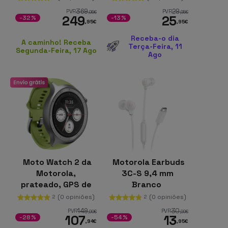
369
29
PVR
PVR
,95
€
,95
€
249
25
-32%
-13%
,95
€
,95
€
Receba-o dia
A caminho! Receba
Terça-Feira, 11
Segunda-Feira, 17 Ago
Ago
Moto Watch 2 da
Motorola Earbuds
Motorola,
3C-S 9,4 mm
prateado, GPS de
Branco
banda dupla L1/L5,
(0 opiniões)
(0 opiniões)
2
2
ecrã AMOLED de
149
30
PVR
PVR
,00
€
,00
€
107
13
1,43"
-28%
-54%
,94
€
,95
€