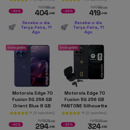
RAM Ecrã de 6,7"
799
799
PVR
PVR
,00
€
,00
€
404
419
-49%
-48%
,99
€
,00
€
Receba-o dia
Receba-o dia
Terça-Feira, 11
Terça-Feira, 11
Ago
Ago
Motorola Edge 70
Motorola Edge 70
Fusion 5G 256 GB
Fusion 5G 256 GB
Orient Blue 8 GB
PANTONE Silhouette
pOLED 144 Hz
8 GB FIFA Version +
(0 opiniões)
(0 opiniões)
11
13
Buds Bass EU
509
509
PVR
PVR
,00
€
,00
€
294
324
-42%
-36%
,99
€
,99
€