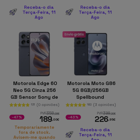
Receba-o dia
Receba-o dia
Terça-Feira, 11
Terça-Feira, 11
Ago
Ago
Motorola Edge 60
Motorola Moto G86
Neo 5G Cinza 256
5G 8GB/256GB
GB Sensor Sony de
Spellbound
50 MPx 8 GB de
(0 opiniões)
(3 opiniões)
131
160
RAM Moto AI
358
399
PVR
PVR
,99
€
,99
€
189
226
-47%
-43%
,00
€
,95
€
Temporariamente
Receba-o dia
fora de stock.
Terça-Feira, 11
Avisem-me quando
Ago