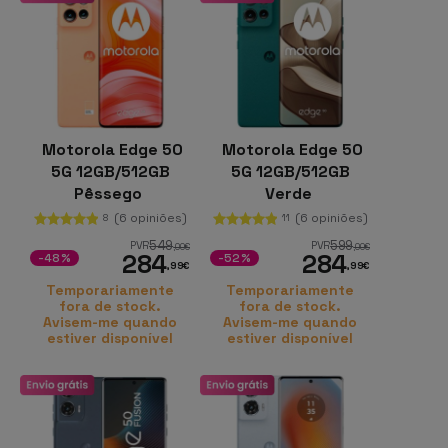
Motorola Edge 50
Motorola Edge 50
5G 12GB/512GB
5G 12GB/512GB
Pêssego
Verde
(6 opiniões)
(6 opiniões)
8
11
549
599
PVR
PVR
,00
€
,00
€
284
284
-48%
-52%
,99
€
,99
€
Temporariamente
Temporariamente
fora de stock.
fora de stock.
Avisem-me quando
Avisem-me quando
estiver disponível
estiver disponível