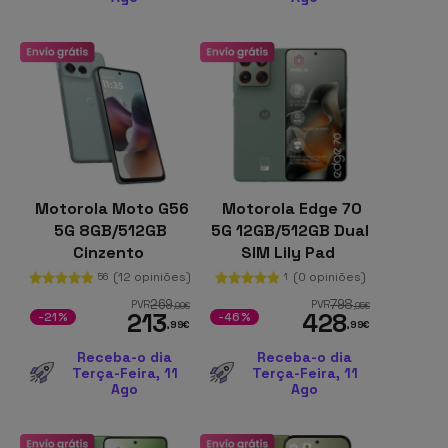
Motorola Moto G56
Motorola Edge 70
5G 8GB/512GB
5G 12GB/512GB Dual
Cinzento
SIM Lily Pad
(12 opiniões)
(0 opiniões)
56
1
269
798
PVR
PVR
,99
€
,95
€
213
428
-21%
-46%
,99
€
,99
€
Receba-o dia
Receba-o dia
Terça-Feira, 11
Terça-Feira, 11
Ago
Ago