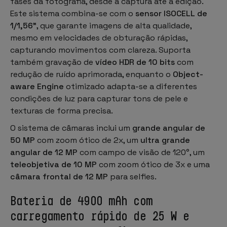
fases da fotografia, desde a captura até à edição.
Este sistema combina-se com o
sensor ISOCELL de
1/1,56”
, que garante imagens de alta qualidade,
mesmo em velocidades de obturação rápidas,
capturando movimentos com clareza. Suporta
também gravação de
vídeo HDR de 10 bits
com
redução de ruído aprimorada, enquanto o
Object-
aware Engine
otimizado adapta-se a diferentes
condições de luz para capturar tons de pele e
texturas de forma precisa.
O sistema de câmaras inclui um
grande angular de
50 MP
com zoom ótico de 2x, um
ultra grande
angular de 12 MP
com campo de visão de 120°, um
teleobjetiva de 10 MP
com zoom ótico de 3x e uma
câmara frontal de 12 MP
para selfies.
Bateria de 4900 mAh com
carregamento rápido de 25 W e