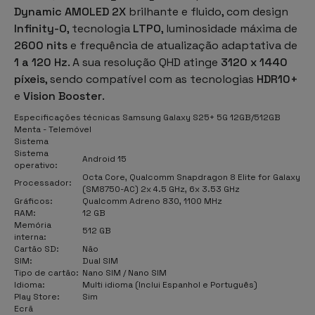
Dynamic AMOLED 2X
brilhante e fluido, com design
Infinity-O
, tecnologia
LTPO
, luminosidade máxima de
2600 nits
e frequência de atualização adaptativa de
1 a 120 Hz
. A sua resolução QHD atinge
3120 x 1440
píxeis
, sendo compatível com as tecnologias
HDR10+
e
Vision Booster
.
Especificações técnicas Samsung Galaxy S25+ 5G 12GB/512GB
Menta - Telemóvel
Sistema
Sistema
Android 15
operativo:
Octa Core, Qualcomm Snapdragon 8 Elite for Galaxy
Processador:
(SM8750-AC) 2x 4.5 GHz, 6x 3.53 GHz
Gráficos:
Qualcomm Adreno 830, 1100 MHz
RAM:
12 GB
Memória
512 GB
interna:
Cartão SD:
Não
SIM:
Dual SIM
Tipo de cartão:
Nano SIM / Nano SIM
Idioma:
Multi idioma (Inclui Espanhol e Português)
Play Store:
Sim
Ecrã