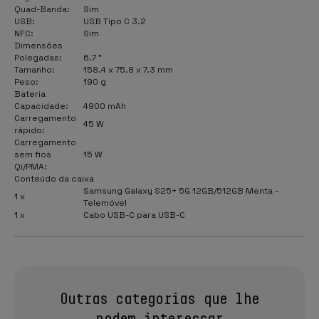
Quad-Banda:
Sim
USB:
USB Tipo C 3.2
NFC:
Sim
Dimensões
Polegadas:
6.7 "
Tamanho:
158.4 x 75.8 x 7.3 mm
Peso:
190 g
Bateria
Capacidade:
4900 mAh
Carregamento
45 W
rápido:
Carregamento
sem fios
15 W
Qi/PMA:
Conteúdo da caixa
Samsung Galaxy S25+ 5G 12GB/512GB Menta -
1 x
Telemóvel
1 x
Cabo USB-C para USB-C
Outras categorias que lhe
podem interessar