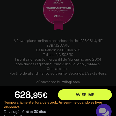
Ecrã impressionante e câmara muito
consistente, a S Pen é útil para tomar notas
- 12GB/512GB, Cinzento
A Powerplanetonline é propriedade de LEASK SLU, NIF
Claudia Callejón
ESB73287740
16/09/2025
Calle Balsón de Guillén nº 8
Totana C.P. 30850
A câmara é fantástica e a bateria não é nada
Inscrita no registo mercantil de Murcia no ano 2004
com dados registais* Tomo2065 Folio 151, N44443.
má, são sem dúvida os melhores
Contate-nos!
componentes deste telemóvel, para além da
Horário de atendimento ao cliente: Segunda à Sexta-feira
sua fluidez! My Tens - 12GB/512GB, azul
eCommerce by
trilogi.com
marinho
628
,95
€
AVISE-ME
Temporariamente fora de stock. Avisem-me quando estiver
disponível
Energia de Lemos
Devolução Grátis:
30 dias
12/09/2025