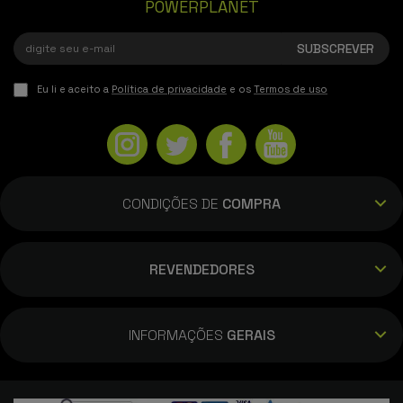
POWERPLANET
Preço imbatível para o melhor androide do
mercado - 12GB/512GB, Preto
Eu li e aceito a
Política de privacidade
e os
Termos de uso
FRANCISCO JOSE SORIANO LLORET
18/11/2025
maravilhoso - 12GB/512GB, cinzento
CONDIÇÕES DE
COMPRA
Andrew
REVENDEDORES
12/11/2025
Telefone incrível, melhor do que eu esperava,
INFORMAÇÕES
GERAIS
muito feliz a verdade, especialmente o envio
no dia seguinte da compra tinha-o em casa,
a minha loja de confiança - 12GB/256GB, Azul