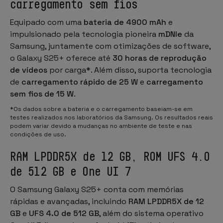
carregamento sem fios
Equipado com uma
bateria de 4900 mAh
e
impulsionado pela tecnologia pioneira
mDNIe
da
Samsung, juntamente com otimizações de software,
o Galaxy S25+ oferece até
30 horas de reprodução
de vídeos
por carga*. Além disso, suporta tecnologia
de
carregamento rápido de 25 W
e
carregamento
sem fios de 15 W
.
*Os dados sobre a bateria e o carregamento baseiam-se em
testes realizados nos laboratórios da Samsung. Os resultados reais
podem variar devido a mudanças no ambiente de teste e nas
condições de uso.
RAM LPDDR5X de 12 GB, ROM UFS 4.0
de 512 GB e One UI 7
O Samsung Galaxy S25+ conta com memórias
rápidas e avançadas, incluindo
RAM LPDDR5X de 12
GB
e
UFS 4.0 de 512 GB
, além do sistema operativo