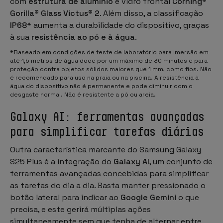
com
estrutura de alumínio
e vidro frontal
Corning®
Gorilla® Glass Victus® 2
. Além disso, a classificação
IP68*
aumenta a durabilidade do dispositivo, graças
à sua
resistência ao pó e à água
.
*Baseado em condições de teste de laboratório para imersão em
até 1,5 metros de água doce por um máximo de 30 minutos e para
proteção contra objetos sólidos maiores que 1 mm, como fios. Não
é recomendado para uso na praia ou na piscina. A resistência à
água do dispositivo não é permanente e pode diminuir com o
desgaste normal. Não é resistente a pó ou areia.
Galaxy AI: ferramentas avançadas
para simplificar tarefas diárias
Outra característica marcante do Samsung Galaxy
S25 Plus é a integração do
Galaxy AI
, um conjunto de
ferramentas avançadas concebidas para simplificar
as tarefas do dia a dia. Basta manter pressionado o
botão lateral para indicar ao
Google Gemini
o que
precisa, e este gerirá múltiplas ações
simultaneamente sem que tenha de alternar entre