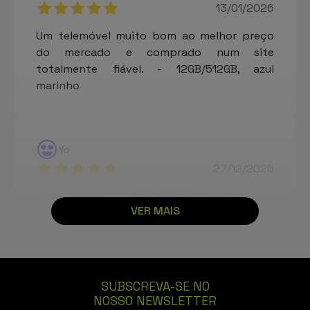
13/01/2026
Um telemóvel muito bom ao melhor preço
do mercado e comprado num site
totalmente fiável. - 12GB/512GB, azul
marinho
Yo
27/12/2025
Como novo - 12GB/256GB, azul titânio
VER MAIS
Excelente estado
Ignaccio
SUBSCREVA-SE NO
09/12/2025
NOSSO NEWSLETTER