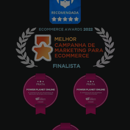
problemas, tudo OK. - 12GB/256GB, Cinzento
Angel Giraldo Fernandez
25/09/2025
Comprei o Samsung Galaxy s25 e estou
muito satisfeito com tudo em geral e
especialmente por ter comprado na
powerplanetonline.com, envio super rápido
e sem qualquer problema, sem qualquer
dúvida voltarei a comprar nesta empresa,
muito obrigado - 12GB/256GB, Black
Lucía Serrano
24/09/2025