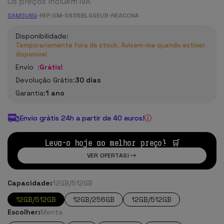
Os preços incluem IVA
SAMSUNG
-
REF:
SM-S936BLGGEUB-REACONA
Disponibilidade:
Temporariamente fora de stock. Avisem-me quando estiver
disponível
Envío :
Grátis!
Devolução Grátis:
30 dias
Garantia:
1 ano
Envio grátis 24h a partir de 40 euros!
Leva-o hoje ao melhor preço! 🛒
VER OFERTAS!
Capacidade:
12GB/512GB
12GB/512GB
12GB/256GB
12GB/512GB
Escolher:
Menta