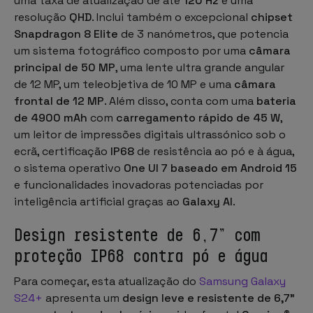
uma taxa de atualização de até
120 Hz
e uma
resolução
QHD
. Inclui também o excepcional
chipset
Snapdragon 8 Elite
de 3 nanómetros, que potencia
um sistema fotográfico composto por uma
câmara
principal de 50 MP
, uma lente ultra grande angular
de 12 MP, um teleobjetiva de 10 MP e uma
câmara
frontal de 12 MP
. Além disso, conta com uma
bateria
de 4900 mAh
com
carregamento rápido de 45 W
,
um leitor de impressões digitais ultrassónico sob o
ecrã, certificação
IP68
de resistência ao pó e à água,
o sistema operativo
One UI 7 baseado em Android 15
e funcionalidades inovadoras potenciadas por
inteligência artificial graças ao
Galaxy AI
.
Design resistente de 6,7” com
proteção IP68 contra pó e água
Para começar, esta atualização do
Samsung Galaxy
S24+
apresenta um
design leve e resistente de 6,7”