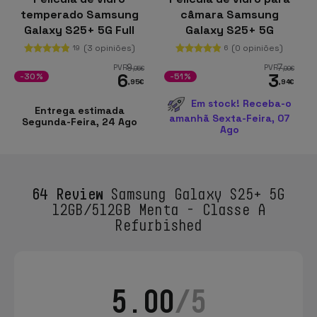
temperado Samsung
câmara Samsung
Galaxy S25+ 5G Full
Galaxy S25+ 5G
Screen 3D
(3 opiniões)
(0 opiniões)
19
6
9
7
PVR
PVR
,95
€
,99
€
6
3
-30%
-51%
,95
€
,94
€
Em stock! Receba-o
Entrega estimada
amanhã Sexta-Feira, 07
Segunda-Feira, 24 Ago
Ago
64 Review
Samsung Galaxy S25+ 5G
12GB/512GB Menta - Classe A
Refurbished
5.00
/5