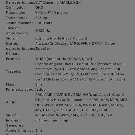
Características:
6.7" Dynamic AMOLED 2X
Definição:
QHD
Resolução:
1440 x 3120 píxeis
Densidade:
513 ppi
Brilho máximo:
2600 nits
Taxa de
1-120 Hz
atualização:
Vidro:
Corning Gorilla Glass Victus 2
Outras
Always-On Display, LTPO, VPR, HDR10+, Vision
características:
Booster
Câmara
Frontal:
12 MP (sensor de 1/2.82", f/2.2)
Grande angular Dual OIS de 50 MP (sensor ISOCELL
de 1/1.56", f/1.8) + Ultra grande angular de 12 MP
Traseira:
(sensor de 1/2.55", f/2.2, FOV 120º) + Teleobjetiva
de 10 MP (sensor de 1/3.94", f/2.4, zoom ótico 3x)
Flash:
Sim
Formatos suportados
AAC, AMR / AMR-NB / GSM-AMR, aptX / apt-X, aptX
HD / apt-X HD / aptX Lossless, FLAC, M4A, MIDI, MP3,
Áudio:
OGG, WMA, WAV, 3GA, OGA, AWB, MID, XMF, MXMF,
IMY, RTTTL, RTX, OTA, APE, DSF, DFF, LDAC
Vídeo:
AVI, MKV, MP4, WMV, M4V, 3GP, 3G2, ASF, FLV
Imagens:
gif, jpeg, png, bmp
Sensores
Acelerómetro:
Sim