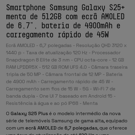
Smartphone Samsung Galaxy S25+
menta de 512GB com ecrã AMOLED
de 6,7”, bateria de 4900mAh e
carregamento rápido de 45W
Ecrã AMOLED - 6,7 polegadas - Resolução QHD 3120 x
1440 p - Taxa de atualização 120 Hz - Processador
Snapdragon 8 Elite de 3 nm - CPU octa-core - 12 GB
RAM LPDDR5X - 512 GB ROM UFS 4.0 - Câmara traseira
tripla de 50 MP - Câmara frontal de 12 MP - Bateria
de 4900 mAh - Carregamento rápido de 45 W -
Carregamento sem fios de 15 W - 5G - Wi-Fi 7 de
banda dupla - One UI 7 baseado em Android 15 -
Resistência à água e ao pó IP68 -
Menta
O
Galaxy S25 Plus
é o modelo intermédio da nova
série de
telemóveis Samsung
de gama alta, equipado
com um
ecrã AMOLED
de
6,7 polegadas
, que oferece