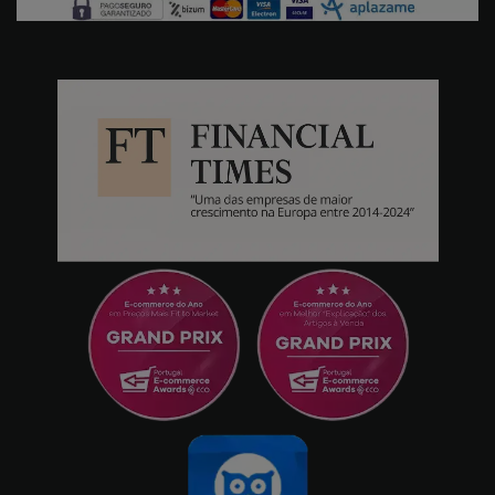
ELESH
01/10/2025
Super fluido e intuitivo. Muito fácil de fazer
a configuração inicial, o que me deixa muito
preguiçoso - 12GB/256GB, Cinzento
HIJOS DE JUAN PUJANTE SA
26/09/2025
Não selado, em perfeitas condições, mas não
funcionava corretamente, reiniciava. Nunca
deveria ter sido posto à venda. Também
digo que a devolução do terminal sem