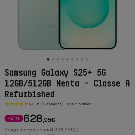
Samsung Galaxy S25+ 5G
12GB/512GB Menta - Classe A
Refurbished
5.0
6
(0 opiniões)
Dê sua opinião!
628
-
51
%
,95
€
Preço recomendado
1.278
,95
€