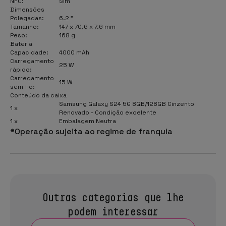
NFC:
Sim
Dimensões
Polegadas:
6.2 "
Tamanho:
147 x 70.6 x 7.6 mm
Peso:
168 g
Bateria
Capacidade:
4000 mAh
Carregamento
25 W
rápido:
Carregamento
15 W
sem fio:
Conteúdo da caixa
Samsung Galaxy S24 5G 8GB/128GB Cinzento
1 x
Renovado - Condição excelente
1 x
Embalagem Neutra
*Operação sujeita ao regime de franquia
Outras categorias que lhe
podem interessar