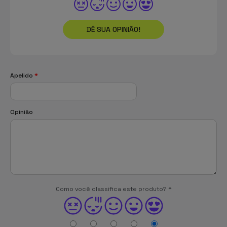
DÊ SUA OPINIÃO!
Apelido
*
Opinião
Como você classifica este produto?
*