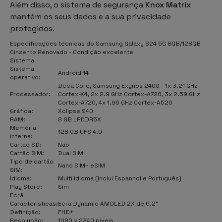
Além disso, o sistema de segurança
Knox Matrix
mantém os seus dados e a sua privacidade
protegidos.
Especificações técnicas do Samsung Galaxy S24 5G 8GB/128GB
Cinzento Renovado - Condição excelente
Sistema
Sistema
Android 14
operativo:
Deca Core, Samsung Exynos 2400 - 1x 3.21 GHz
Processador:
Cortex-X4, 2x 2.9 GHz Cortex-A720, 3x 2.59 GHz
Cortex-A720, 4x 1.96 GHz Cortex-A520
Gráfica:
Xclipse 940
RAM:
8 GB LPDDR5X
Memória
128 GB UFS 4.0
interna:
Cartão SD:
Não
Cartão SIM:
Dual SIM
Tipo de cartão
Nano SIM+ eSIM
SIM:
Idioma:
Multi Idioma (Inclui Espanhol e Português)
Play Store:
Sim
Ecrã
Características:
Ecrã Dynamic AMOLED 2X de 6.2"
Definição:
FHD+
Resolução:
1080 x 2340 píxeis