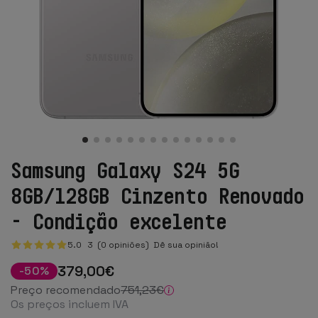
Samsung Galaxy S24 5G
8GB/128GB Cinzento Renovado
- Condição excelente
5.0
3
(0 opiniões)
Dê sua opinião!
379
,00
€
-
50
%
Preço recomendado
751
,23
€
Os preços incluem IVA