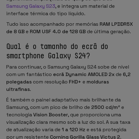
Samsung Galaxy S23
, e integra um material de
interface térmica do tipo líquido.
Tudo isso acompanhado por memórias
RAM LPDDR5X
de 8 GB
e
ROM USF 4.0 de 128 GB
de última geração.
Qual é o tamanho do ecrã do
smartphone Galaxy S24?
Para continuar, o Samsung Galaxy S24 sobe de nível
com um fantástico
ecrã Dynamic AMOLED 2x
de
6,2
polegadas
com resolução
FHD+
e
molduras
ultrafinas
.
É também o painel adaptativo mais brilhante da
Samsung, com um pico de brilho de
2500 cd/m²
e
tecnologia
Vision Booster
, que proporciona uma
visualização clara mesmo sob a luz do sol. A sua taxa
de atualização varia de
1 a 120 Hz
e está protegida
por um resistente
Corning Gorilla Glass Victus 2
.