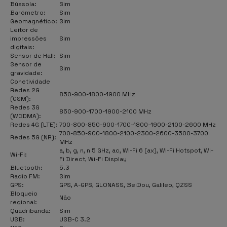
Bússola:
Sim
Barómetro:
Sim
Geomagnético:
Sim
Leitor de
impressões
Sim
digitais:
Sensor de Hall:
Sim
Sensor de
Sim
gravidade:
Conetividade
Redes 2G
850-900-1800-1900 MHz
(GSM):
Redes 3G
850-900-1700-1900-2100 MHz
(WCDMA):
Redes 4G (LTE):
700-800-850-900-1700-1800-1900-2100-2600 MHz
700-850-900-1800-2100-2300-2600-3500-3700
Redes 5G (NR):
MHz
a, b, g, n, n 5 GHz, ac, Wi-Fi 6 (ax), Wi-Fi Hotspot, Wi-
Wi-Fi:
Fi Direct, Wi-Fi Display
Bluetooth:
5.3
Radio FM:
Sim
GPS:
GPS, A-GPS, GLONASS, BeiDou, Galileo, QZSS
Bloqueio
Não
regional:
Quadribanda:
Sim
USB:
USB-C 3.2