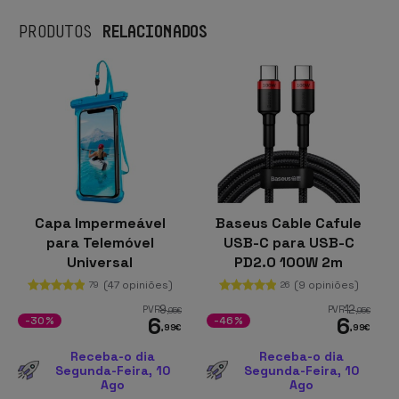
RELACIONADOS
PRODUTOS
Capa Impermeável
Baseus Cable Cafule
para Telemóvel
USB-C para USB-C
Universal
PD2.0 100W 2m
(47 opiniões)
(9 opiniões)
79
26
9
12
PVR
PVR
,95
€
,95
€
6
6
-30%
-46%
,99
€
,99
€
Receba-o dia
Receba-o dia
Segunda-Feira, 10
Segunda-Feira, 10
Ago
Ago