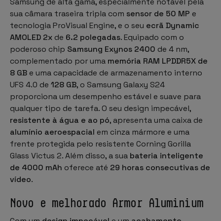
Samsung
de alta gama, especialmente notável pela
sua câmara traseira tripla com
sensor de 50 MP
e
tecnologia ProVisual Engine, e o seu
ecrã Dynamic
AMOLED 2x
de
6.2 polegadas
. Equipado com o
poderoso chip
Samsung Exynos 2400
de 4 nm,
complementado por uma
memória RAM LPDDR5X de
8 GB
e uma capacidade de armazenamento interno
UFS 4.0 de
128 GB
, o Samsung Galaxy S24
proporciona um desempenho estável e suave para
qualquer tipo de tarefa. O seu design impecável,
resistente à água e ao pó
, apresenta uma caixa de
alumínio aeroespacial
em cinza mármore e uma
frente protegida pelo resistente Corning Gorilla
Glass Victus 2. Além disso, a sua
bateria inteligente
de 4000 mAh
oferece até
29 horas consecutivas de
vídeo
.
Novo e melhorado Armor Aluminium
Com um
design impecável
e um
acabamento