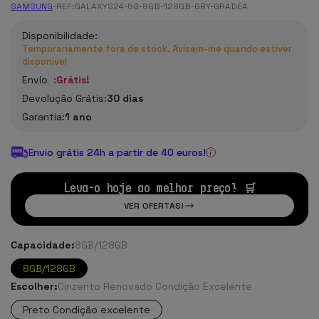
SAMSUNG
-
REF:
GALAXYS24-5G-8GB-128GB-GRY-GRADEA
Disponibilidade:
Temporariamente fora de stock. Avisem-me quando estiver
disponível
Envío :
Grátis!
Devolução Grátis:
30 dias
Garantia:
1 ano
Envio grátis 24h a partir de 40 euros!
Leva-o hoje ao melhor preço! 🛒
VER OFERTAS!
Capacidade:
8GB/128GB
8GB/128GB
Escolher:
Cinzento Renovado Condição Excelente
Preto Condição excelente