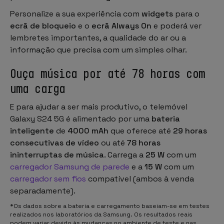
Personalize a sua experiência com
widgets
para o
ecrã de bloqueio
e o
ecrã Always On
e poderá ver
lembretes importantes, a qualidade do ar ou a
informação que precisa com um simples olhar.
Ouça música por até 78 horas com
uma carga
E para ajudar a ser mais produtivo, o telemóvel
Galaxy S24 5G é alimentado por uma
bateria
inteligente
de
4000 mAh
que oferece até
29 horas
consecutivas de vídeo
ou até
78 horas
ininterruptas de música
. Carrega a
25 W
com um
carregador Samsung de parede
e a
15 W
com um
carregador sem fios
compatível (ambos à venda
separadamente).
*Os dados sobre a bateria e carregamento baseiam-se em testes
realizados nos laboratórios da Samsung. Os resultados reais
podem variar devido às mudanças no ambiente de teste e nas