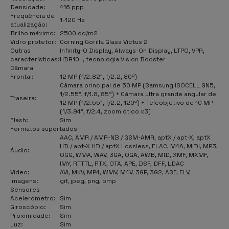
Densidade:
416 ppp
Frequência de
1-120 Hz
atualização:
Brilho máximo:
2500 cd/m2
Vidro protetor:
Corning Gorilla Glass Victus 2
Outras
Infinity-O Display, Always-On Display, LTPO, VPR,
características:
HDR10+, tecnologia Vision Booster
Câmara
Frontal:
12 MP (1/2.82", f/2.2, 80º)
Câmara principal de 50 MP (Samsung ISOCELL GN5,
1/2.55", f/1.8, 85º) + Câmara ultra grande angular de
Traseira:
12 MP (1/2.55", f/2.2, 120º) + Teleobjetivo de 10 MP
(1/3.94", f/2.4, zoom ótico x3)
Flash
:
Sim
Formatos suportados
AAC, AMR / AMR-NB / GSM-AMR, aptX / apt-X, aptX
HD / apt-X HD / aptX Lossless, FLAC, M4A, MIDI, MP3,
Áudio:
OGG, WMA, WAV, 3GA, OGA, AWB, MID, XMF, MXMF,
IMY, RTTTL, RTX, OTA, APE, DSF, DFF, LDAC
Vídeo:
AVI, MKV, MP4, WMV, M4V, 3GP, 3G2, ASF, FLV,
Imagens:
gif, jpeg, png, bmp
Sensores
Acelerómetro:
Sim
Giroscópio:
Sim
Proximidade:
Sim
Luz:
Sim