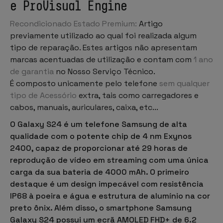
e ProVisual Engine
Recondicionado Estado Premium:
Artigo
previamente utilizado ao qual foi realizada algum
tipo de reparação. Estes artigos não apresentam
marcas acentuadas de utilização e contam com
1 ano
de garantia
no Nosso Serviço Técnico.
É composto unicamente pelo telefone
sem qualquer
tipo de Acessório
extra, tais como carregadores e
cabos, manuais, auriculares, caixa, etc...
O
Galaxy S24
é um
telefone Samsung
de alta
qualidade com o potente chip de 4 nm
Exynos
2400
, capaz de proporcionar até
29 horas de
reprodução de vídeo
em streaming com uma única
carga da sua
bateria de 4000 mAh
. O primeiro
destaque é um design impecável com
resistência
IP68
à poeira e água e
estrutura de alumínio
na cor
preto ônix
. Além disso, o smartphone Samsung
Galaxy S24 possui um ecrã
AMOLED FHD+
de
6.2