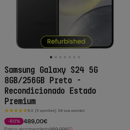
Samsung Galaxy S24 5G
8GB/256GB Preto -
Recondicionado Estado
Premium
5.0 (0 opiniões)
Dê sua opinião!
489
,00
€
-
50
%
Preço recomendado
969
,00
€