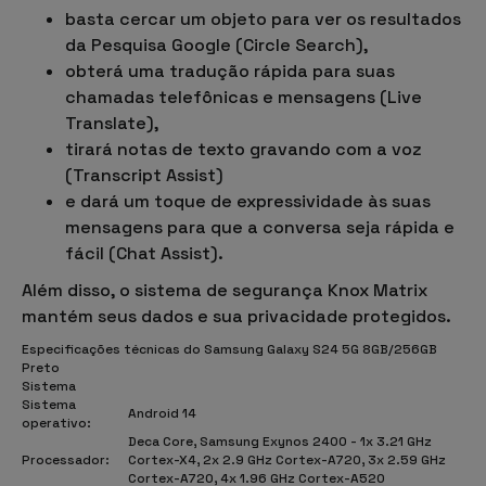
basta cercar um objeto para ver os resultados
da Pesquisa Google (Circle Search),
obterá uma
tradução rápida
para suas
chamadas telefônicas e mensagens (Live
Translate),
tirará notas de texto gravando com a voz
(Transcript Assist)
e dará um toque de expressividade às suas
mensagens para que a conversa seja rápida e
fácil (Chat Assist).
Além disso, o sistema de segurança
Knox Matrix
mantém seus dados e sua privacidade protegidos.
Especificações técnicas do Samsung Galaxy S24 5G 8GB/256GB
Preto
Sistema
Sistema
Android 14
operativo:
Deca Core, Samsung Exynos 2400 - 1x 3.21 GHz
Processador:
Cortex-X4, 2x 2.9 GHz Cortex-A720, 3x 2.59 GHz
Cortex-A720, 4x 1.96 GHz Cortex-A520