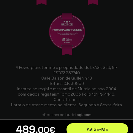
A Powerplanetonline é propriedade de LEASK SLU, NIF
ESB73287740
Calle Balsón de Guillén nº 8
Totana C.P. 30850
Inscrita no registo mercantil de Murcia no ano 2004
com dados registais* Tomo2065 Folio 151, N44443.
Contate-nos!
Horário de atendimento ao cliente: Segunda à Sexta-feira
eCommerce by
trilogi.com
489
,00
€
AVISE-ME