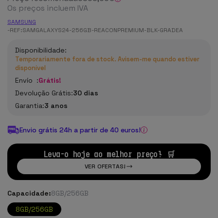
Os preços incluem IVA
SAMSUNG
-
REF:
SAMGALAXYS24-256GB-REACONPREMIUM-BLK-GRADEA
Disponibilidade:
Temporariamente fora de stock. Avisem-me quando estiver
disponível
Envío :
Grátis!
Devolução Grátis:
30 dias
Garantia:
3 anos
Envio grátis 24h a partir de 40 euros!
Leva-o hoje ao melhor preço! 🛒
VER OFERTAS!
Capacidade:
8GB/256GB
8GB/256GB