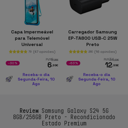
Capa Impermeável
Carregador Samsung
para Telemóvel
EP-TA800 USB-C 25W
Universal
Preto
(47 opiniões)
(16 opiniões)
79
260
9
34
PVR
PVR
,95
€
,99
€
6
12
-30%
-63%
,99
€
,99
€
Receba-o dia
Receba-o dia
Segunda-Feira, 10
Segunda-Feira, 10
Ago
Ago
Review
Samsung Galaxy S24 5G
8GB/256GB Preto - Recondicionado
Estado Premium