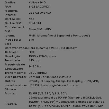
Gráfica:
Xclipse 940
RAM:
8 GB LPDDR5X
Memória
256 GB UFS 4.0
interna:
Cartão SD:
Não
Cartão SIM:
Dual SIM
Tipo de cartão
Nano SIM+ eSIM
SIM:
Idioma:
Multi Idioma (Inclui Espanhol e Português)
Play Store:
Sim
Ecrã
Características:
Ecrã Dynamic AMOLED 2X de 6.2"
Definição:
FHD+
Resolução:
1080 x 2340 píxeis
Densidade:
416 ppp
Frequência de
1-120 Hz
atualização:
Brilho máximo:
2500 cd/m2
Vidro protetor:
Corning Gorilla Glass Victus 2
Outras
Infinity-O Display, Always-On Display, LTPO, VPR,
características:
HDR10+, tecnologia Vision Booster
Câmara
Frontal:
12 MP (1/2.82", f/2.2, 80º)
Câmara principal de 50 MP (Samsung ISOCELL GN5,
1/2.55", f/1.8, 85º) + Câmara ultra grande angular de
Traseira:
12 MP (1/2.55", f/2.2, 120º) + Teleobjetivo de 10 MP