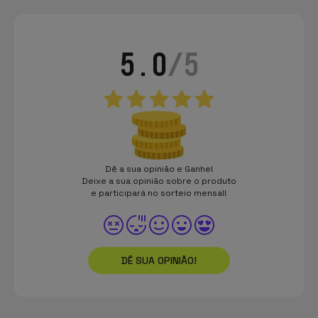
5.0
/5
Dê a sua opinião e Ganhe!
Deixe a sua opinião sobre o produto
e participará no sorteio mensal!
DÊ SUA OPINIÃO!