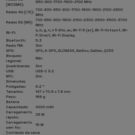
850-900-1700-1900-2100 MHz
(WCDMA):
700-800-850-900-1700-1800-1900-2100-2600
Redes 4G (LTE):
MHz
700-850-900-1800-2100-2300-2600-3500-3700
Redes 5G (NR):
MHz
a, b, g, n, n 5 GHz, ac, Wi-Fi 6 (ax), Wi-Fi Hotspot, Wi-
Wi-Fi:
Fi Direct, Wi-Fi Display
Bluetooth:
5.3
Radio FM:
Sim
GPS:
GPS, A-GPS, GLONASS, BeiDou, Galileo, QZSS
Bloqueio
Não
regional:
Quadribanda:
Sim
USB:
USB-C 3.2
NFC:
Sim
Dimensões
Polegadas:
6.2 "
Tamanho:
147 x 70.6 x 7.6 mm
Peso:
168 g
Bateria
Capacidade:
4000 mAh
Carregamento
25 W
rápido:
Carregamento
15 W
sem fio:
Conteúdo da caixa