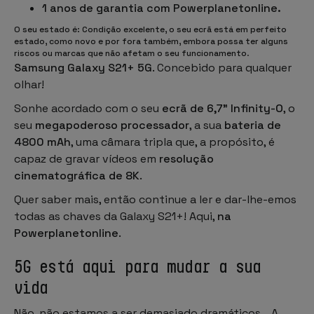
1 anos de garantia com Powerplanetonline.
O seu estado é: Condição excelente, o seu ecrã está em perfeito
estado, como novo e por fora também, embora possa ter alguns
riscos ou marcas que não afetam o seu funcionamento
.
Samsung Galaxy S21+ 5G
. Concebido para qualquer
olhar!
Sonhe acordado com o seu
ecrã de 6,7" Infinity-O
, o
seu
megapoderoso processador
, a sua
bateria de
4800 mAh
, uma câmara tripla que, a propósito, é
capaz de gravar vídeos em
resolução
cinematográfica de 8K
.
Quer saber mais, então continue a ler e dar-lhe-emos
todas as chaves da Galaxy S21+! Aqui,
na
Powerplanetonline
.
5G está aqui para mudar a sua
vida
Não, não estamos a ser demasiado dramáticos... A