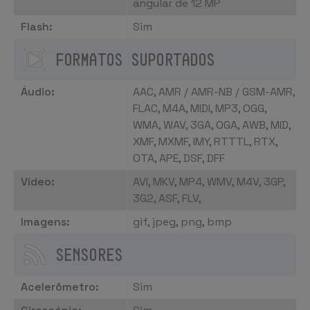
angular de 12 MP
Flash
:
Sim
FORMATOS SUPORTADOS
Áudio:
AAC, AMR / AMR-NB / GSM-AMR,
FLAC, M4A, MIDI, MP3, OGG,
WMA, WAV, 3GA, OGA, AWB, MID,
XMF, MXMF, IMY, RTTTL, RTX,
OTA, APE, DSF, DFF
Vídeo:
AVI, MKV, MP4, WMV, M4V, 3GP,
3G2, ASF, FLV,
Imagens:
gif, jpeg, png, bmp
SENSORES
Acelerômetro:
Sim