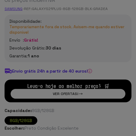
Os preços incluem IVA
SAMSUNG
-
REF:
GALAXYS21PLUS-8GB-128GB-BLK-GRADEA
Disponibilidade:
Temporariamente fora de stock. Avisem-me quando estiver
disponível
Envío :
Grátis!
Devolução Grátis:
30 dias
Garantia:
1 ano
Envio grátis 24h a partir de 40 euros!
Leva-o hoje ao melhor preço! 🛒
VER OFERTAS!
Capacidade:
8GB/128GB
8GB/128GB
Escolher:
Preto Condição Excelente