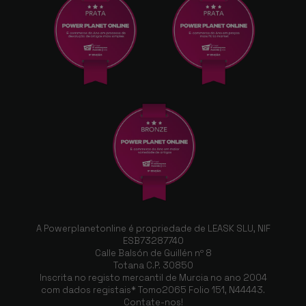
A Powerplanetonline é propriedade de LEASK SLU, NIF
ESB73287740
Calle Balsón de Guillén nº 8
Totana C.P. 30850
Inscrita no registo mercantil de Murcia no ano 2004
com dados registais* Tomo2065 Folio 151, N44443.
Contate-nos!