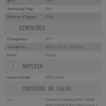
NFC:
Sim
Samsung Pay:
Sim
À prova d'água:
IP68
DIMENSÕES
Polegadas:
6.7 "
Tamanho:
161.5 x 75.6 x 7.8 mm
Peso:
200 g
BATERIA
Capacidade:
4800 mAh
CONTEÚDO DA CAIXA
1 x
Samsung Galaxy S21+ G996
8GB/128GB Preto Renovado -