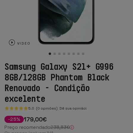
VIDEO
Samsung Galaxy S21+ G996
8GB/128GB Phantom Black
Renovado - Condição
excelente
5.0 (0 opiniões)
Dê sua opinião!
179
,00
€
-
25
%
Preço recomendado
238
,83
€