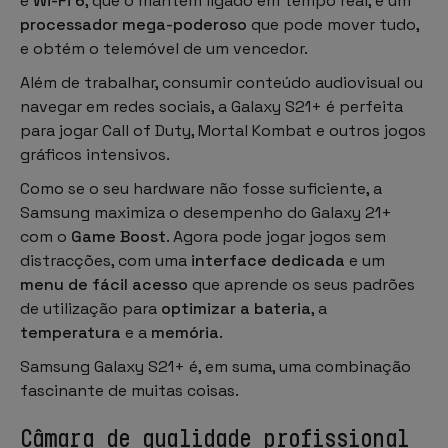
e
Wi-Fi 6
, que o mantêm ligado em tempo real, e um
processador mega-poderoso
que pode mover tudo,
e obtém o telemóvel de um vencedor.
Além de trabalhar, consumir conteúdo audiovisual ou
navegar em redes sociais, a Galaxy S21+ é perfeita
para jogar Call of Duty, Mortal Kombat e outros jogos
gráficos intensivos.
Como se o seu hardware não fosse suficiente, a
Samsung maximiza o desempenho do Galaxy 21+
com o
Game Boost
. Agora pode jogar jogos sem
distracções, com uma
interface dedicada
e um
menu de fácil acesso
que aprende os seus padrões
de utilização para
optimizar a bateria
, a
temperatura
e a
memória
.
Samsung Galaxy S21+ é, em suma, uma combinação
fascinante de muitas coisas.
Câmara de qualidade profissional