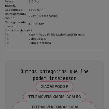
Peso:
215.7 g
Bateria
Capacidade:
6500 mAh
Carregamento
90 W (Hypercharge)
rápido:
Carregamento
Até 22.5W
inverso:
Conteúdo da caixa
1 x
Xiaomi Poco F7 5G 12GB/512GB Branco
1 x
Cabo USB-C
1 x
Capa protetora
Outras categorias que lhe
podem interessar
XIAOMI POCO F
TELEMÓVEIS XIAOMI COM 5G
TELEMÓVEIS XIAOMI COM