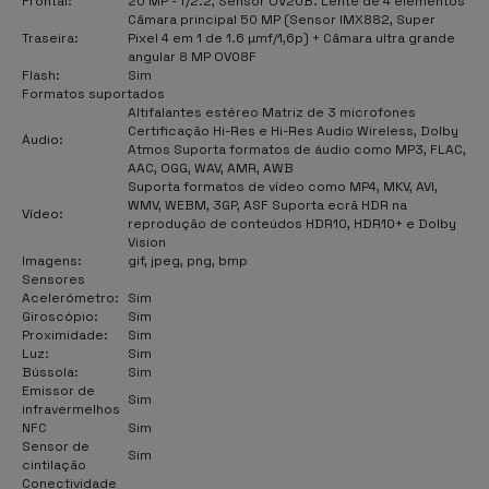
Frontal:
20 MP - f/2.2, Sensor OV20B. Lente de 4 elementos
Câmara principal 50 MP (Sensor IMX882, Super
Traseira:
Pixel 4 em 1 de 1.6 µmf/1,6p) + Câmara ultra grande
angular 8 MP OV08F
Flash:
Sim
Formatos suportados
Altifalantes estéreo Matriz de 3 microfones
Certificação Hi-Res e Hi-Res Audio Wireless, Dolby
Áudio:
Atmos Suporta formatos de áudio como MP3, FLAC,
AAC, OGG, WAV, AMR, AWB
Suporta formatos de vídeo como MP4, MKV, AVI,
WMV, WEBM, 3GP, ASF Suporta ecrã HDR na
Vídeo:
reprodução de conteúdos HDR10, HDR10+ e Dolby
Vision
Imagens:
gif, jpeg, png, bmp
Sensores
Acelerómetro:
Sim
Giroscópio:
Sim
Proximidade:
Sim
Luz:
Sim
Bússola:
Sim
Emissor de
Sim
infravermelhos
NFC
Sim
Sensor de
Sim
cintilação
Conectividade