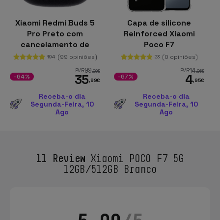
Xiaomi Redmi Buds 5
Capa de silicone
Pro Preto com
Reinforced Xiaomi
cancelamento de
Poco F7
ruído (ANC)
(99 opiniões)
(0 opiniões)
194
23
99
14
PVR
PVR
,99
€
,96
€
35
4
-64%
-67%
,99
€
,95
€
Receba-o dia
Receba-o dia
Segunda-Feira, 10
Segunda-Feira, 10
Ago
Ago
11 Review
Xiaomi POCO F7 5G
12GB/512GB Branco