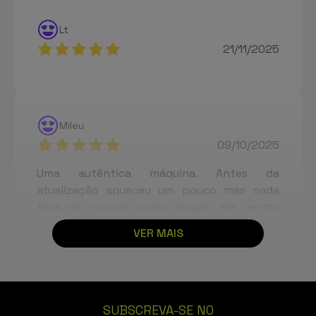
Lt
21/11/2025
Mileu
09/10/2025
Uma autêntica máquina. Antes da
atualização aqueceu um pouco mas nada
fora do normal como reparei em certos
comentários. O smartphone é excelente, a
VER MAIS
câmara é muito boa, a rapidez do
processador é excelente. Bom benefício em
relação á qualidade e preço. - 12GB/256GB,
Prata
SUBSCREVA-SE NO