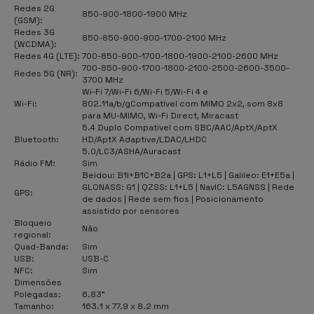
Redes 2G
850-900-1800-1900 MHz
(GSM):
Redes 3G
850-850-900-900-1700-2100 MHz
(WCDMA):
Redes 4G (LTE):
700-850-900-1700-1800-1900-2100-2600 MHz
700-850-900-1700-1800-2100-2500-2600-3500-
Redes 5G (NR):
3700 MHz
Wi-Fi 7/Wi-Fi 6/Wi-Fi 5/Wi-Fi 4 e
Wi-Fi:
802.11a/b/gCompatível com MIMO 2x2, som 8x8
para MU-MIMO, Wi-Fi Direct, Miracast
5.4 Duplo Compatível com SBC/AAC/AptX/AptX
Bluetooth:
HD/AptX Adaptive/LDAC/LHDC
5.0/LC3/ASHA/Auracast
Rádio FM:
Sim
Beidou: B1I+B1C+B2a | GPS: L1+L5 | Galileo: E1+E5a |
GLONASS: G1 | QZSS: L1+L5 | NavIC: L5AGNSS | Rede
GPS:
de dados | Rede sem fios | Posicionamento
assistido por sensores
Bloqueio
Não
regional:
Quad-Banda:
Sim
USB:
USB-C
NFC:
Sim
Dimensões
Polegadas:
6.83"
Tamanho:
163.1 x 77.9 x 8.2 mm