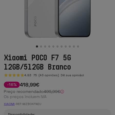
Xiaomi POCO F7 5G
12GB/512GB Branco
4.93
75
(43 opiniões)
Dê sua opinião!
418
,99
€
-
16
%
Preço recomendado
499
,99
€
Os preços incluem IVA
XIAOMI
-
REF:
MZB0KFNEU
Disponibilidade: