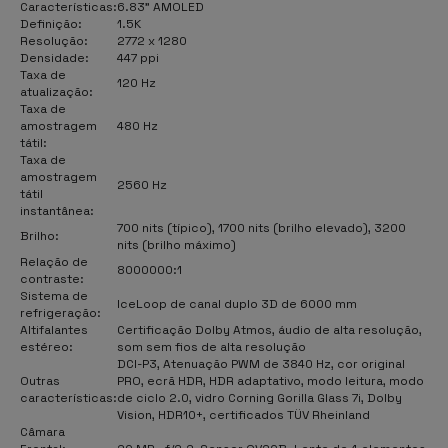
Características:
6.83" AMOLED
Definição:
1.5K
Resolução:
2772 x 1280
Densidade:
447 ppi
Taxa de
120 Hz
atualização:
Taxa de
amostragem
480 Hz
tátil:
Taxa de
amostragem
2560 Hz
tátil
instantânea:
700 nits (típico), 1700 nits (brilho elevado), 3200
Brilho:
nits (brilho máximo)
Relação de
8000000:1
contraste:
Sistema de
IceLoop de canal duplo 3D de 6000 mm
refrigeração:
Altifalantes
Certificação Dolby Atmos, áudio de alta resolução,
estéreo:
som sem fios de alta resolução
DCI-P3, Atenuação PWM de 3840 Hz, cor original
Outras
PRO, ecrã HDR, HDR adaptativo, modo leitura, modo
características:
de ciclo 2.0, vidro Corning Gorilla Glass 7i, Dolby
Vision, HDR10+, certificados TÜV Rheinland
Câmara