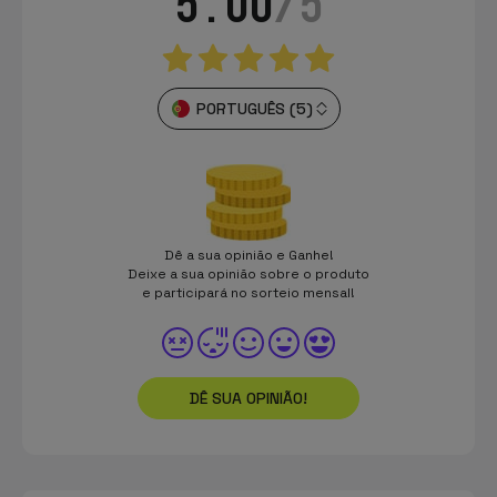
5.00
/5
PORTUGUÊS (5)
Dê a sua opinião e Ganhe!
Deixe a sua opinião sobre o produto
e participará no sorteio mensal!
DÊ SUA OPINIÃO!