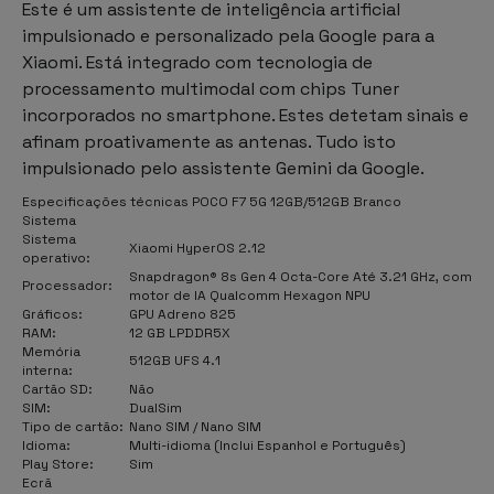
Este é um assistente de inteligência artificial
impulsionado e personalizado pela Google para a
Xiaomi. Está integrado com tecnologia de
processamento multimodal com chips Tuner
incorporados no smartphone. Estes detetam sinais e
afinam proativamente as antenas. Tudo isto
impulsionado pelo assistente Gemini da Google.
Especificações técnicas POCO F7 5G 12GB/512GB Branco
Sistema
Sistema
Xiaomi HyperOS 2.12
operativo:
Snapdragon® 8s Gen 4 Octa-Core Até 3.21 GHz, com
Processador:
motor de IA Qualcomm Hexagon NPU
Gráficos:
GPU Adreno 825
RAM:
12 GB LPDDR5X
Memória
512GB UFS 4.1
interna:
Cartão SD:
Não
SIM:
DualSim
Tipo de cartão:
Nano SIM / Nano SIM
Idioma:
Multi-idioma (Inclui Espanhol e Português)
Play Store:
Sim
Ecrã