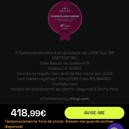
A Powerplanetonline é propriedade de LEASK SLU, NIF
ESB73287740
Calle Balsón de Guillén nº 8
Totana C.P. 30850
Inscrita no registo mercantil de Murcia no ano 2004
com dados registais* Tomo2065 Folio 151, N44443.
Contate-nos!
Horário de atendimento ao cliente: Segunda à Sexta-feira
eCommerce by
trilogi.com
418
,99
€
AVISE-ME
Temporariamente fora de stock. Avisem-me quando estiver
disponível