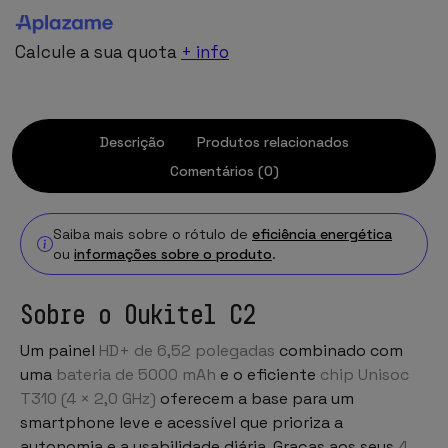
Calcule a sua quota
+ info
Descrição
Produtos relacionados
Comentários (0)
Saiba mais sobre o rótulo de
eficiência energética
ou
informações sobre o produto
.
Sobre o Oukitel C2
Um painel
HD+ de 6,52 polegadas
combinado com
uma
bateria de 5000 mAh
e o eficiente
chip Unisoc
T310 (4 × 2,0 GHz)
oferecem a base para um
smartphone leve e acessível que prioriza a
autonomia e a usabilidade diária. Graças aos seus
4