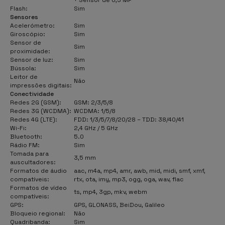
Flash:
Sim
Sensores
Acelerómetro:
Sim
Giroscópio:
Sim
Sensor de
Sim
proximidade:
Sensor de luz:
Sim
Bússola:
Sim
Leitor de
Não
impressões digitais:
Conectividade
Redes 2G (GSM):
GSM: 2/3/5/8
Redes 3G (WCDMA):
WCDMA: 1/5/8
Redes 4G (LTE):
FDD: 1/3/5/7/8/20/28 – TDD: 38/40/41
Wi-Fi:
2,4 GHz / 5 GHz
Bluetooth:
5.0
Rádio FM:
Sim
Tomada para
3,5 mm
auscultadores:
Formatos de áudio
aac, m4a, mp4, amr, awb, mid, midi, smf, xmf,
compatíveis:
rtx, ota, imy, mp3, ogg, oga, wav, flac
Formatos de vídeo
ts, mp4, 3gp, mkv, webm
compatíveis:
GPS:
GPS, GLONASS, BeiDou, Galileo
Bloqueio regional:
Não
Quadribanda:
Sim