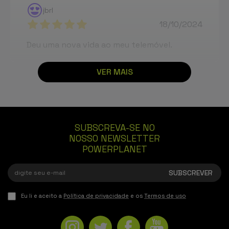
jbrl
18/10/2024
Deu uma nova vida ao meu telemóvel.
VER MAIS
SUBSCREVA-SE NO
NOSSO NEWSLETTER
POWERPLANET
Eu li e aceito a
Política de privacidade
e os
Termos de uso