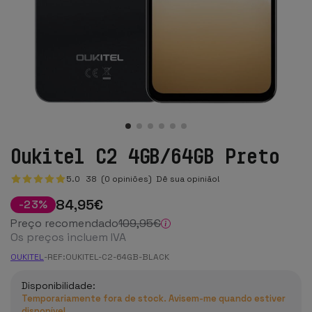
Oukitel C2 4GB/64GB Preto
5.0
38
(0 opiniões)
Dê sua opinião!
84
,95
€
-
23
%
Preço recomendado
109
,95
€
Os preços incluem IVA
OUKITEL
-
REF:
OUKITEL-C2-64GB-BLACK
Disponibilidade:
Temporariamente fora de stock. Avisem-me quando estiver
disponível