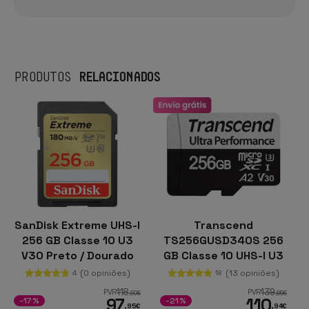
RELACIONADOS
PRODUTOS
SanDisk Extreme UHS-I
Transcend
256 GB Classe 10 U3
TS256GUSD340S 256
V30 Preto / Dourado
GB Classe 10 UHS-I U3
V30 A2 Preto /
(0 opiniões)
(13 opiniões)
4
18
Cinzento
118
139
PVR
PVR
,60
€
,65
€
97
110
-17%
-21%
,95
€
,94
€