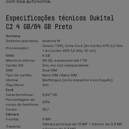
com boa autonomia.
Especificações técnicas Oukitel
C2 4 GB/64 GB Preto
Sistema
Sistema operativo:
Android 14
Unisoc T310, Octa-Core (4x Cortex A75 2,0 GHz
Processador:
+ 4x Cortex A55 1,6 GHz, 12 nm)
RAM:
4 GB
Memória interna:
64 GB, expansível até 1 TB
Cartão SD:
Sim, em slot independente
SIM:
Dual SIM
Tipo de cartão:
Nano SIM / Nano SIM
Idioma:
Multilíngue (inclui espanhol e português)
Play Store:
Sim
Ecrã
Características:
6,52" HD
Porcentagem do
93%
corpo do telefone:
Cores:
16,7
Câmara
Frontal:
5 MP
Câmara principal de 13 MP + Sensor de 0,3 MP
Traseira:
+ Sensor de 0,3 MP