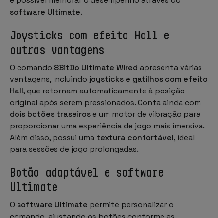
é possível melhorar o desempenho através do
software Ultimate
.
Joysticks com efeito Hall e
outras vantagens
O comando
8BitDo Ultimate Wired
apresenta várias
vantagens, incluindo
joysticks e gatilhos com efeito
Hall
, que retornam automaticamente à posição
original após serem pressionados. Conta ainda com
dois botões traseiros
e um motor de vibração para
proporcionar uma experiência de jogo mais imersiva.
Além disso, possui uma
textura confortável
, ideal
para sessões de jogo prolongadas.
Botão adaptável e software
Ultimate
O
software Ultimate
permite personalizar o
comando, ajustando os botões conforme as