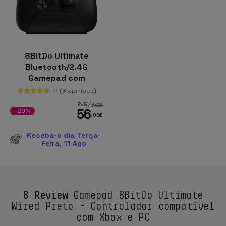
8BitDo Ultimate
Bluetooth/2.4G
Gamepad com
Adaptador + Base de
(8 opiniões)
22
Carregamento Preto -
79
PVR
,99
€
56
Controlador para
-29%
,99
€
Nintendo
Switch/Smartphone/PC
Receba-o dia Terça-
Feira, 11 Ago
8 Review
Gamepad 8BitDo Ultimate
Wired Preto - Controlador compatível
com Xbox e PC