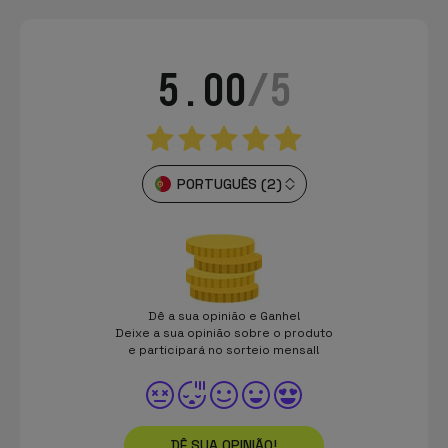
5.00
/5
PORTUGUÊS (2)
Dê a sua opinião e Ganhe!
Deixe a sua opinião sobre o produto
e participará no sorteio mensal!
DÊ SUA OPINIÃO!