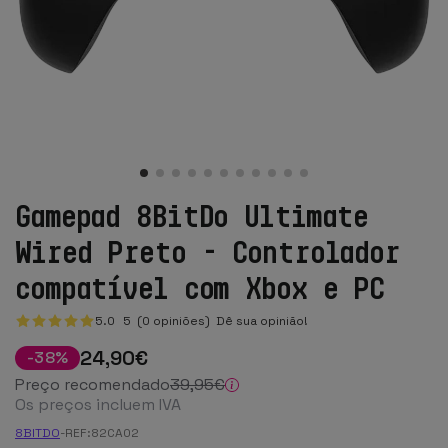
Gamepad 8BitDo Ultimate
Wired Preto - Controlador
compatível com Xbox e PC
5.0
5
(0 opiniões)
Dê sua opinião!
24
,90
€
-
38
%
Preço recomendado
39
,95
€
Os preços incluem IVA
8BITDO
-
REF:
82CA02