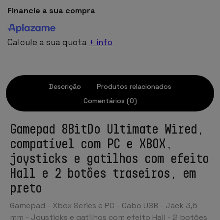
Financie a sua compra
Calcule a sua quota
+ info
Descrição
Produtos relacionados
Comentários (0)
Gamepad 8BitDo Ultimate Wired,
compatível com PC e XBOX,
joysticks e gatilhos com efeito
Hall e 2 botões traseiros, em
preto
Gamepad - Xbox Series e PC - Cabo USB - Jack 3,5
mm - Joysticks e gatilhos com efeito Hall - 2 botões