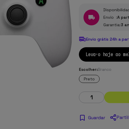
Disponibilida
Envío :
A par
Garantia:
3 a
Envio grátis 24h a par
Leva-o hoje ao me
Escolher:
Branco
Preto
Parti
Guardar