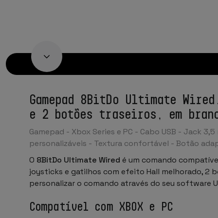
Gamepad 8BitDo Ultimate Wired
e 2 botões traseiros, em bran
Gamepad - Xbox Series e PC - Cabo USB - Jack 3,5 m
personalizáveis - Textura confortável - Botão ada
O
8BitDo Ultimate Wired
é um comando compatível
joysticks e gatilhos com efeito Hall melhorado, 2 
personalizar o comando através do seu software Ul
Compatível com XBOX e PC