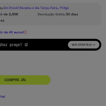
de:
Em Stock! Receba-o dia Terça-Feira, 11 Ago
tir de 2,95€
Devolução Grátis:
30 dias
nos
tir de 40 euros!
lhor preço! 🛒
VER OFERTAS!
COMPRE JÁ!
lhar