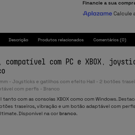
Financie a sua compr
Calcule 
Descrição
Produtos relacionados
Comentários (0)
, compatível com PC e XBOX, joysti
co
m - Joysticks e gatilhos com efeito Hall - 2 botões trase
ptável com perfis - Branco
 tanto com as consolas XBOX como com Windows. Destac
botões traseiros, vibração e um botão adaptável com perfis 
timate. Disponível na cor
branco
.