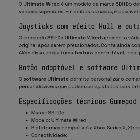
O
Ultimate Wired
é um modelo da marca 8BitDo des
versões superiores. Em ambos os casos, é possíve
Joysticks com efeito Hall e out
O comando
8BitDo Ultimate Wired
apresenta vária
original após serem pressionados. Conta ainda c
Além disso, possui uma
textura confortável
, idea
Botão adaptável e software Ulti
O
software Ultimate
permite personalizar o coman
personalizáveis
que podem ser ajustados para dife
Especificações técnicas Gamepad
Marca: 8BitDo
Modelo: Ultimate Wired
Plataformas compatíveis: Xbox Series X, Xbox
Conectividade: