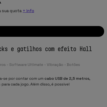
a
a sua quota
+ info
cks e gatilhos com efeito Hall
iros - Software Ultimate - Vibração - Botões
a-se por contar com um
cabo USB de 2,5 metros
,
para cada jogo. Além disso, é possível