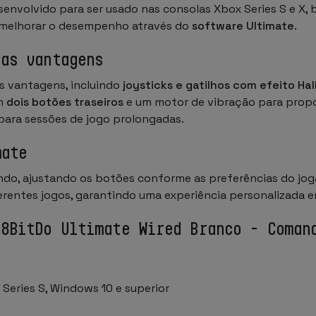
envolvido para ser usado nas consolas Xbox Series S e 
l melhorar o desempenho através do
software Ultimate
.
ras vantagens
s vantagens, incluindo
joysticks e gatilhos com efeito Hal
om
dois botões traseiros
e um motor de vibração para propor
l para sessões de jogo prolongadas.
mate
do, ajustando os botões conforme as preferências do joga
rentes jogos, garantindo uma experiência personalizada e
 8BitDo Ultimate Wired Branco - Coman
 Series S, Windows 10 e superior