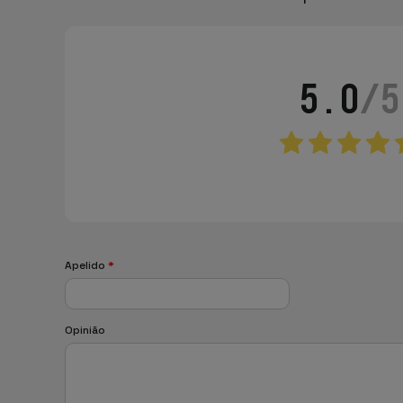
5.0
/5
Apelido
*
Opinião