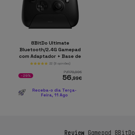
8BitDo Ultimate
Bluetooth/2.4G Gamepad
com Adaptador + Base de
Carregamento Preto -
22
(8 opiniões)
Controlador para
PVR
79
,99
€
56
Nintendo
-29%
,99
€
Switch/Smartphone/PC
Receba-o dia Terça-
Feira, 11 Ago
Review
Gamepad 8BitDo