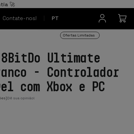
Español
ES
tia 🚀
Contacto
Français
FR
Contate-nos!
PT
Ofertas Limitadas
 8BitDo Ultimate
ranco - Controlador
vel com Xbox e PC
ões)
Dê sua opinião!