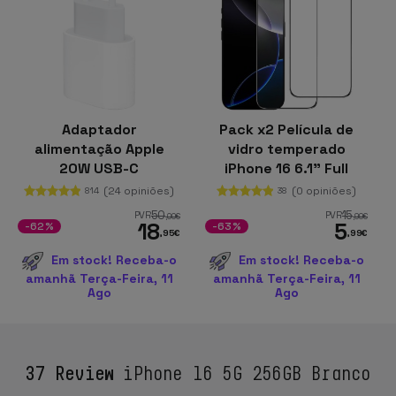
Adaptador
Pack x2 Película de
alimentação Apple
vidro temperado
20W USB-C
iPhone 16 6.1" Full
Screen 3D
(24 opiniões)
(0 opiniões)
814
38
50
15
PVR
PVR
,00
€
,99
€
18
5
-62%
-63%
,95
€
,99
€
Em stock! Receba-o
Em stock! Receba-o
amanhã Terça-Feira, 11
amanhã Terça-Feira, 11
Ago
Ago
37 Review
iPhone 16 5G 256GB Branco