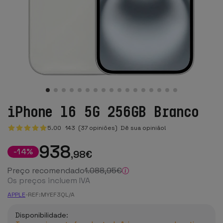
iPhone 16 5G 256GB Branco
5.00
143
(37 opiniões)
Dê sua opinião!
938
-
14
%
,98
€
Preço recomendado
1.088
,95
€
Os preços incluem IVA
APPLE
-
REF:
MYEF3QL/A
Disponibilidade: