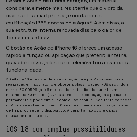
Ceramic Shield de última geração
, um material
consideravelmente mais resistente que o vidro da
maioria dos smartphones; e conta com a
certificação
IP68 contra pó e água
*. Além disso, a
sua estrutura interna renovada
dissipa o calor de
forma mais eficaz
.
O
botão de Ação
do iPhone 16 oferece um acesso
rápido à função ou aplicação que preferir: lanterna,
gravador de voz, silenciar o telemóvel ou ativar outra
funcionalidade.
*O iPhone 16 é resistente a salpicos, água e pó. As provas foram
realizadas em laboratório e obteve a classificação IP68 segundo a
norma IEC 60529 (até 6 metros de profundidade durante um
máximo de 30 minutos). A resistência a salpicos, água e pó não é
permanente e pode diminuir com o uso habitual. Não tente carregar
o iPhone se estiver molhado. Consulte o manual de utilização antes
de limpar ou secar o dispositivo. A garantia não cobre danos
causados por líquidos.
iOS 18 com amplas possibilidades