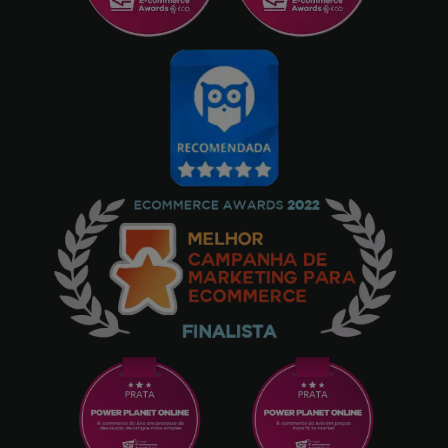
A entrega foi rápida e em menos de 48
horas! Obrigado powerplanet! - 128GB, Preto
Juana
08/04/2025
O design é muito bonito, estou muito
satisfeito! Obrigado powerplanet por mais
um envio em tempo recorde! - 128GB, Rosa
SANDRA
08/02/2025
EU GOSTEI MUITO DO SITE RECOMENDO
MUITOS A USAREM ESTE SITE RECEBES NA