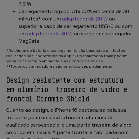
7,5 W
Carregamento rápido: Até 50% em cerca de 30
minutos* com um
adaptador de 20 W
ou
superior e cabo de carregamento USB-C ou com
um
adaptador de 30 W
ou superior e carregador
MagSafe
*Os dados de bateria e carregamento são baseados em testes
realizados nos laboratórios da Apple. Os resultados reais podem
variar consoante o ambiente e as condições de uso.
**Todos os carregadores são vendidos separadamente.
Design resistente com estrutura
em alumínio, traseira de vidro e
frontal Ceramic Shield
Quanto ao design, o iPhone 16 destaca-se pela sua
robustez, com uma
estrutura em alumínio
de
qualidade aeroespacial e uma parte
traseira de vidro
colorido em massa. A parte frontal é fabricada com