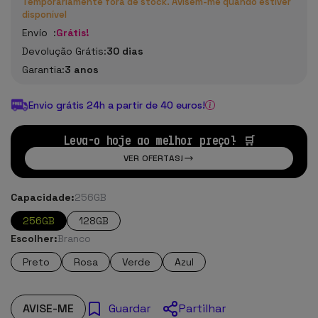
Temporariamente fora de stock. Avisem-me quando estiver
disponível
Envío :
Grátis!
Devolução Grátis:
30 dias
Garantia:
3 anos
Envio grátis 24h a partir de 40 euros!
Leva-o hoje ao melhor preço! 🛒
VER OFERTAS!
Capacidade:
256GB
256GB
128GB
Escolher:
Branco
Preto
Rosa
Verde
Azul
AVISE-ME
Partilhar
Guardar