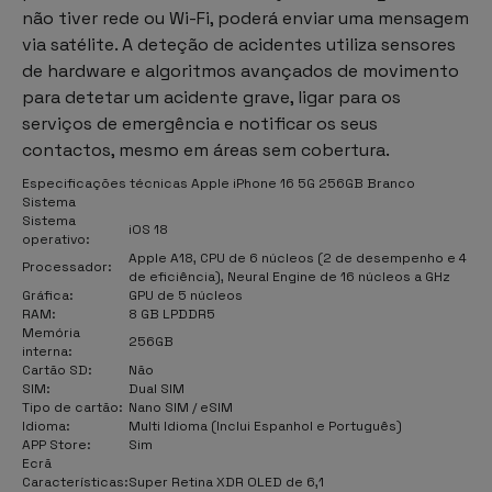
não tiver rede ou Wi-Fi, poderá enviar uma mensagem
via satélite. A deteção de acidentes utiliza sensores
de hardware e algoritmos avançados de movimento
para detetar um acidente grave, ligar para os
serviços de emergência e notificar os seus
contactos, mesmo em áreas sem cobertura.
Especificações técnicas Apple iPhone 16 5G 256GB Branco
Sistema
Sistema
iOS 18
operativo:
Apple A18, CPU de 6 núcleos (2 de desempenho e 4
Processador:
de eficiência), Neural Engine de 16 núcleos a GHz
Gráfica:
GPU de 5 núcleos
RAM:
8 GB LPDDR5
Memória
256GB
interna:
Cartão SD:
Não
SIM:
Dual SIM
Tipo de cartão:
Nano SIM / eSIM
Idioma:
Multi Idioma (Inclui Espanhol e Português)
APP Store:
Sim
Ecrã
Características:
Super Retina XDR OLED de 6,1