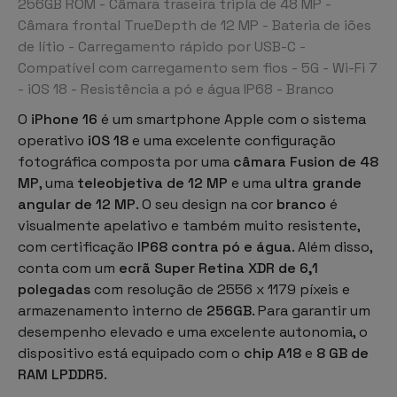
256GB ROM - Câmara traseira tripla de 48 MP -
Câmara frontal TrueDepth de 12 MP - Bateria de iões
de lítio - Carregamento rápido por USB-C -
Compatível com carregamento sem fios - 5G - Wi-Fi 7
- iOS 18 - Resistência a pó e água IP68 - Branco
O
iPhone 16
é um
smartphone Apple
com o sistema
operativo
iOS 18
e uma excelente configuração
fotográfica composta por uma
câmara Fusion de 48
MP
, uma
teleobjetiva de 12 MP
e uma
ultra grande
angular de 12 MP
. O seu design na cor
branco
é
visualmente apelativo e também muito resistente,
com certificação
IP68 contra pó e água
. Além disso,
conta com um
ecrã Super Retina XDR de 6,1
polegadas
com resolução de 2556 x 1179 píxeis e
armazenamento interno de
256GB
. Para garantir um
desempenho elevado e uma excelente autonomia, o
dispositivo está equipado com o
chip A18
e
8 GB de
RAM LPDDR5
.