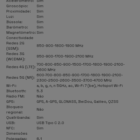
Acelerómetro:
Sim
Giroscópio:
Sim
Proximidade:
Sim
Luz:
Sim
Bússola:
Sim
Barómetro:
Sim
Magnetómetro:
Sim
Conectividade
Redes 2G
850-900-1800-1900 MHz
(GSM):
Redes 3G
850-900-1700-1900-2100 MHz
(WCDMA):
700-800-850-900-1500-1700-1800-1900-2100-
Redes 4G (LTE):
2600 MHz
600-700-800-850-900-1700-1800-1900-2100-
Redes 5G (NR):
2300-2500-2600-3500-3700-4700 MHz
Wi-Fi:
a, b, g, n, n 5GHz, ac, Wi-Fi 7 (be), Hotspot Wi-Fi
Bluetooth:
5.3
Rádio FM:
Não
GPS:
GPS, A-GPS, GLONASS, BeiDou, Galileo, QZSS
Bloqueio
Não
regional:
Quatribanda:
Sim
USB:
USB Tipo C 2.0
NFC:
Sim
Dimensões
Polegadas:
6.1