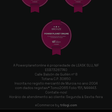
HORA - 128GB, Branco
8 SCREWS 23 SL
18/11/2024
Muito bom - 128GB, Rosa
A Powerplanetonline é propriedade de LEASK SLU, NIF
Almaris Rivas Rivas
ESB73287740
07/11/2024
Calle Balsón de Guillén nº 8
Totana C.P. 30850
A MINHA ENCOMENDA VEIO MUITO RAPIDO E
Inscrita no registo mercantil de Murcia no ano 2004
com dados registais* Tomo2065 Folio 151, N44443.
EMBALAGEM RESISTENTE E SUPER GIRA .
Contate-nos!
ADOREI - 128GB, Rosa
Horário de atendimento ao cliente: Segunda à Sexta-feira
eCommerce by
trilogi.com