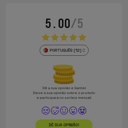
5.00
/5
PORTUGUÊS (12)
Dê a sua opinião e Ganhe!
Deixe a sua opinião sobre o produto
e participará no sorteio mensal!
DÊ SUA OPINIÃO!