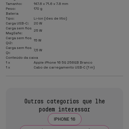
Tamanho:
147.6 x 71.6 x 7.8 mm
Peso:
170 g
Bateria
Tipo:
Li-íon (iões de lítio)
Carga USB-C:
20 W
Carga sem fios
25 W
MagSafe:
Carga sem fios
15 W
Qi2:
Carga sem fios
7,5 W
Qi:
Conteúdo da caixa
1 x
Apple iPhone 16 5G 256GB Branco
1 x
Cabo de carregamento USB‑C (1 m)
Outras categorias que lhe
podem interessar
IPHONE 16