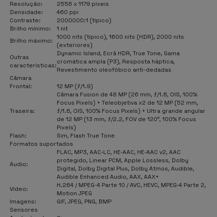
Resolução:
2556 x 1179 píxeis
Densidade:
460 ppi
Contraste:
2000000:1 (típico)
Brilho mínimo:
1 nit
1000 nits (típico), 1600 nits (HDR), 2000 nits
Brilho máximo:
(exteriores)
Dynamic Island, Ecrã HDR, True Tone, Gama
Outras
cromática ampla (P3), Resposta háptica,
características:
Revestimento oleofóbico anti-dedadas
Câmara
Frontal:
12 MP (ƒ/1.9)
Câmara Fusion de 48 MP (26 mm, ƒ/1.6, OIS, 100%
Focus Pixels) + Teleobjetiva x2 de 12 MP (52 mm,
Traseira:
ƒ/1.6, OIS, 100% Focus Pixels) + Ultra grande angular
de 12 MP (13 mm, ƒ/2.2, FOV de 120°, 100% Focus
Pixels)
Flash:
Sim, Flash True Tone
Formatos suportados
FLAC, MP3, AAC‑LC, HE‑AAC, HE‑AAC v2, AAC
protegido, Linear PCM, Apple Lossless, Dolby
Áudio:
Digital, Dolby Digital Plus, Dolby Atmos, Audible,
Audible Enhanced Audio, AAX, AAX+
H.264 / MPEG-4 Parte 10 / AVC, HEVC, MPEG‑4 Parte 2,
Vídeo:
Motion JPEG
Imagens:
GIF, JPEG, PNG, BMP
Sensores