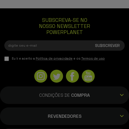
SUBSCREVA-SE NO
GreenGadget93
NOSSO NEWSLETTER
30/05/2025
POWERPLANET
Tem transferências de dados ultra-rápidas e
um desempenho gráfico espetacular, Super
feliz. - 128GB, Verde
Eu li e aceito a
Política de privacidade
e os
Termos de uso
Luis C
20/05/2025
CONDIÇÕES DE
COMPRA
Queria renovar o meu iphone e encontrei
este site. Dá para ver o salto para um dos
últimos modelos e que no final é um
REVENDEDORES
telemóvel topo de gama. Vale cada cêntimo!