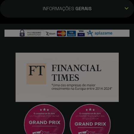
- 128GB, Branco
INFORMAÇÕES
GERAIS
Eros
29/04/2025
O design azul é elegante e moderno, com um
desempenho incrível. Tudo a que estamos
habituados da Apple. A duração da bateria
foi melhorada em relação aos modelos
anteriores. A compatibilidade com os
AirPods é perfeita. O ecrã Retina oferece
cores vivas e uma excelente nitidez visual.
Walter
28/04/2025