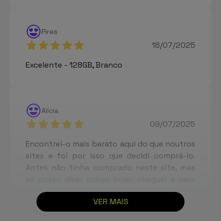
Pires
18/07/2025
Excelente - 128GB, Branco
Alicia
09/07/2025
Encontrei-o mais barato aqui do que noutros
sites e foi por isso que decidi comprá-lo.
Antes não tinha comprado neste site, mas
só posso dizer coisas boas: cheguei a casa
muito rapidamente e já estou a dar o
VER MAIS
telemóvel à bengala, sem dúvida que voltarei
a comprar! - 256GB, Preto