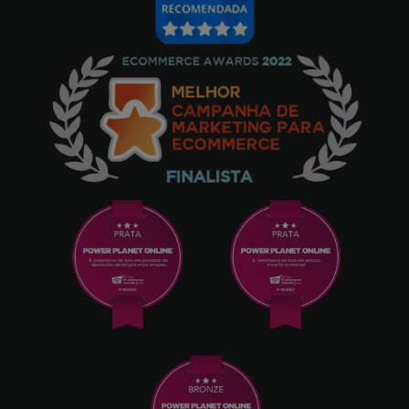
Aspirador muito bom superou todas as
expectativas
João Leal
13/03/2025
Excelente equipamento.
JOSEPAPA
20/02/2025
Depois de um mês e meio a trabalhar com ele
e sendo o meu primeiro aspirador robô,
posso dizer que a configuração e o
mapeamento da casa demoram algum