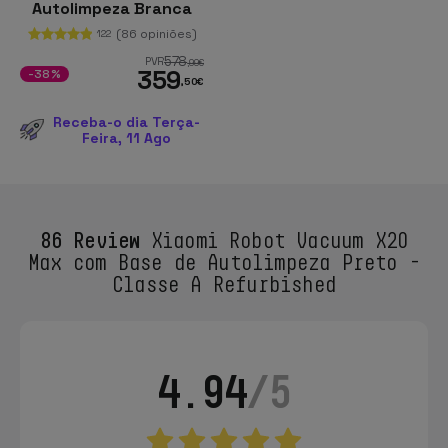
Autolimpeza Branca
(86 opiniões)
122
578
PVR
,99
€
359
-38%
,50
€
Receba-o dia Terça-
Feira, 11 Ago
86 Review
Xiaomi Robot Vacuum X20
Max com Base de Autolimpeza Preto -
Classe A Refurbished
4.94
/5