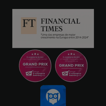
PAULO NUNES STOC UNIPESSOAL LDA PAULO
NUNES STOC UNIPESSOAL LDA
26/05/2025
Fácil de usar
Joana Freitas
14/05/2025
Maravilhoso
Esquina
17/04/2025