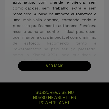
automática, com grande eficiência, sem
complicações, sem trabalho extra e sem
“chatices”. A base de limpeza automática é
uma mais-valia enorme, tornando todo o
processo praticamente autónomo. Funciona
mesmo como um sonho — ideal para quem
quer manter a casa impecável com o mínimo
de esforço. Recomendo tanto a
Powerplanetonline pelo serviço prestado,
como o Xiaomi X20+ pela qualidade e
praticidade. Experiência 5 estrelas!
VER MAIS
Vivi
05/12/2025
SUBSCREVA-SE NO
NOSSO NEWSLETTER
Muito bom! Muito obrigado
POWERPLANET