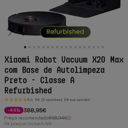
Xiaomi Robot Vacuum X20 Max
com Base de Autolimpeza
Preto - Classe A
Refurbished
5.0
56
(0 opiniões)
Dê sua opinião!
388
,95
€
-
44
%
Preço recomendado
698
,94
€
Os preços incluem IVA