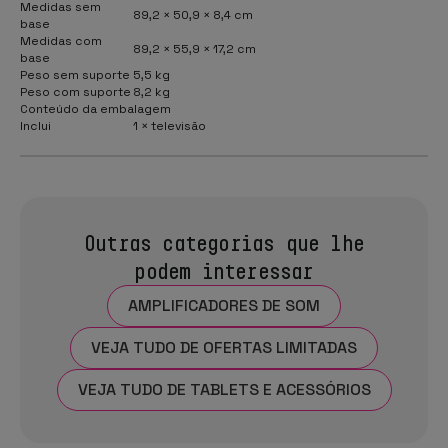
Medidas sem
89,2 × 50,9 × 8,4 cm
base
Medidas com
89,2 × 55,9 × 17,2 cm
base
Peso sem suporte
5,5 kg
Peso com suporte
8,2 kg
Conteúdo da embalagem
Inclui
1 × televisão
Outras categorias que lhe
podem interessar
AMPLIFICADORES DE SOM
VEJA TUDO DE OFERTAS LIMITADAS
VEJA TUDO DE TABLETS E ACESSÓRIOS