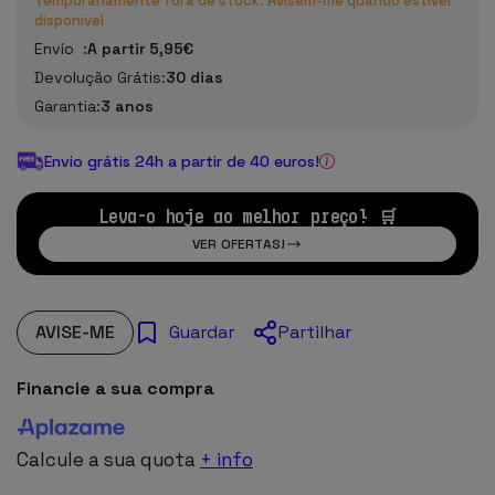
Temporariamente fora de stock. Avisem-me quando estiver
disponível
Envío :
A partir 5,95€
Devolução Grátis:
30 dias
Garantia:
3 anos
Envio grátis 24h a partir de 40 euros!
Leva-o hoje ao melhor preço! 🛒
VER OFERTAS!
AVISE-ME
Partilhar
Guardar
Financie a sua compra
Calcule a sua quota
+ info