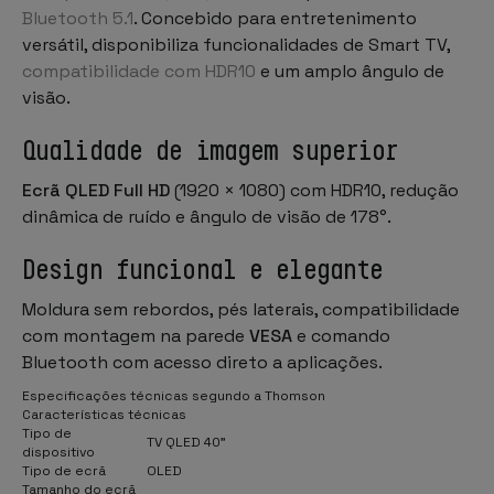
Bluetooth 5.1
. Concebido para entretenimento
versátil, disponibiliza funcionalidades de Smart TV,
compatibilidade com HDR10
e um amplo ângulo de
visão.
Qualidade de imagem superior
Ecrã QLED Full HD
(1920 × 1080) com HDR10, redução
dinâmica de ruído e ângulo de visão de 178°.
Design funcional e elegante
Moldura sem rebordos, pés laterais, compatibilidade
com montagem na parede
VESA
e comando
Bluetooth com acesso direto a aplicações.
Especificações técnicas segundo a Thomson
Características técnicas
Tipo de
TV QLED 40"
dispositivo
Tipo de ecrã
OLED
Tamanho do ecrã