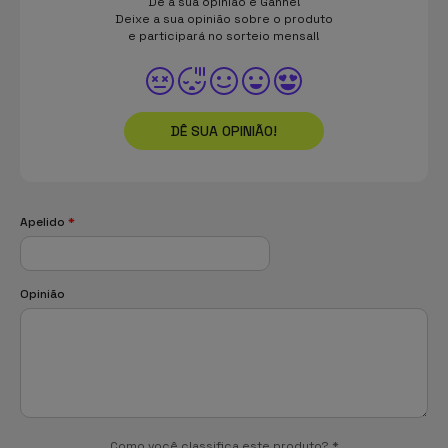
Dê a sua opinião e Ganhe!
Deixe a sua opinião sobre o produto
e participará no sorteio mensal!
DÊ SUA OPINIÃO!
Apelido
*
Opinião
Como você classifica este produto?
*