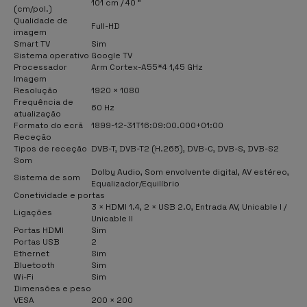
101 cm / 40 "
(cm/pol.)
Qualidade de
Full-HD
imagem
Smart TV
Sim
Sistema operativo
Google TV
Processador
Arm Cortex-A55*4 1,45 GHz
Imagem
Resolução
1920 × 1080
Frequência de
60 Hz
atualização
Formato do ecrã
1899-12-31T16:09:00.000+01:00
Receção
Tipos de receção
DVB-T, DVB-T2 (H.265), DVB-C, DVB-S, DVB-S2
Som
Dolby Audio, Som envolvente digital, AV estéreo,
Sistema de som
Equalizador/Equilíbrio
Conetividade e portas
3 × HDMI 1.4, 2 × USB 2.0, Entrada AV, Unicable I /
Ligações
Unicable II
Portas HDMI
Sim
Portas USB
2
Ethernet
Sim
Bluetooth
Sim
Wi-Fi
Sim
Dimensões e peso
VESA
200 × 200