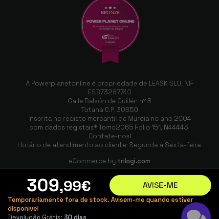
embora não seja profissional, cumpre a sua
função como dispositivo de gama média e
também tem uma função de modo noturno
que funciona maravilhosamente. A única
coisa de que não gostei é que, embora tenha
lido que se podia expandir o espaço em
disco com um cartão SD, isso não é verdade,
mas com os 256 incluídos tenho o
A Powerplanetonline é propriedade de LEASK SLU, NIF
ESB73287740
suficiente. Não trocaria o meu brick por nada
Calle Balsón de Guillén nº 8
deste mundo.
Totana C.P. 30850
Inscrita no registo mercantil de Murcia no ano 2004
com dados registais* Tomo2065 Folio 151, N44443.
Contate-nos!
Horário de atendimento ao cliente: Segunda à Sexta-feira
Jorge
eCommerce by
trilogi.com
05/07/2024
309
,99
€
Muito bom telemóvel
AVISE-ME
Temporariamente fora de stock. Avisem-me quando estiver
disponível
Devolução Grátis:
30 dias