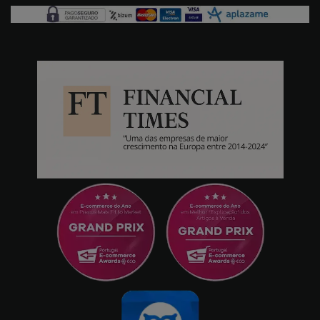
aplicações e jogos para poder expandir a
memória com a virtual. A bateria é
inesgotável. 2 dias de utilização intensiva e
só desceu 20 por cento. O som é excelente
graças ao altifalante potente. Os materiais
mostram muita qualidade. A interface do
utilizador é muito limpa, quase sem
aplicações incómodas instaladas. A câmara,
embora não seja profissional, cumpre a sua
função como dispositivo de gama média e
também tem uma função de modo noturno
que funciona maravilhosamente. A única
coisa de que não gostei é que, embora tenha
lido que se podia expandir o espaço em
disco com um cartão SD, isso não é verdade,
mas com os 256 incluídos tenho o
suficiente. Não trocaria o meu brick por nada
deste mundo.