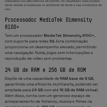
realizados nos laboratórios da Oukitel. Os resultados reais podem
variar devido a mudanças no ambiente de teste e nas condições de
uso.
Processador MediaTek Dimensity
6100+
Tem um processador
MediaTek Dimensity 6100+
,
com suporte para redes
5G
. Esta combinação
proporciona um desempenho elevado, permitindo
uma navegação fluida, jogos sem interrupções e
reprodução de vídeo sem problemas.
24 GB de RAM e 256 GB de ROM
Dispõe de uma capacidade de
RAM base de 8 GB
,
garantindo uma eficiente multitarefa, podendo ser
ampliada para
24 GB
com até
16 GB de RAM virtual
.
Além disso, conta com um generoso espaço de
armazenamento de ficheiros, música e filmes na