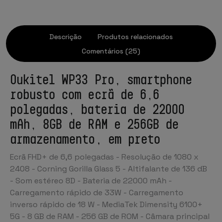
Descrição
Produtos relacionados
Comentários (25)
Oukitel WP33 Pro, smartphone
robusto com ecrã de 6,6
polegadas, bateria de 22000
mAh, 8GB de RAM e 256GB de
armazenamento, em preto
Ecrã FHD+ de 6,6 polegadas - Resolução de 1080 x
2408 - Corning Gorilla Glass 5 - Altifalante de 136 dB
- Som estéreo 8D - Bateria de 22000 mAh -
Carregamento rápido de 33W - Carregamento
inverso rápido de 18 W - MediaTek Dimensity 6100+
5G - 8 GB de RAM - 256 GB de ROM - Câmara principal