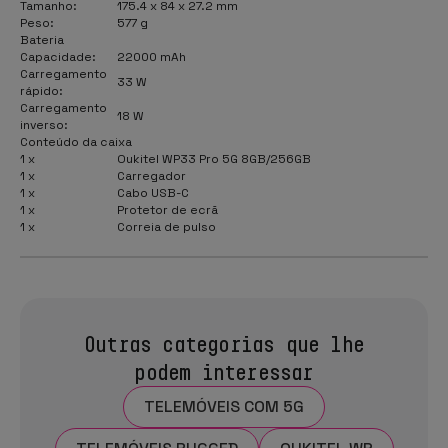
Tamanho:
175.4 x 84 x 27.2 mm
Peso:
577 g
Bateria
Capacidade:
22000 mAh
Carregamento
33 W
rápido:
Carregamento
18 W
inverso:
Conteúdo da caixa
1 x
Oukitel WP33 Pro 5G 8GB/256GB
1 x
Carregador
1 x
Cabo USB-C
1 x
Protetor de ecrã
1 x
Correia de pulso
Outras categorias que lhe
podem interessar
TELEMÓVEIS COM 5G