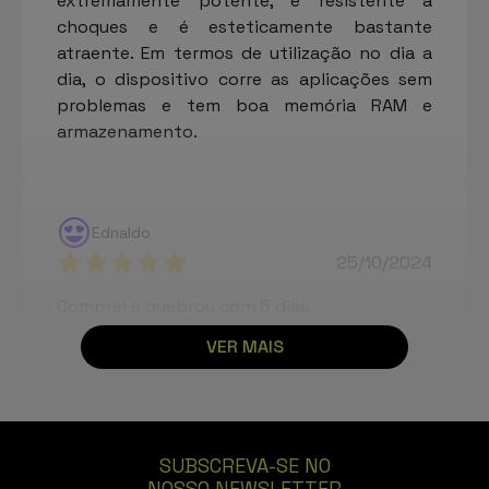
extremamente potente, é resistente a
choques e é esteticamente bastante
atraente. Em termos de utilização no dia a
dia, o dispositivo corre as aplicações sem
problemas e tem boa memória RAM e
armazenamento.
Ednaldo
25/10/2024
Comprei e quebrou com 5 dias
VER MAIS
Magencio
18/07/2024
SUBSCREVA-SE NO
Excelente telemóvel! Muito pesado, com
NOSSO NEWSLETTER