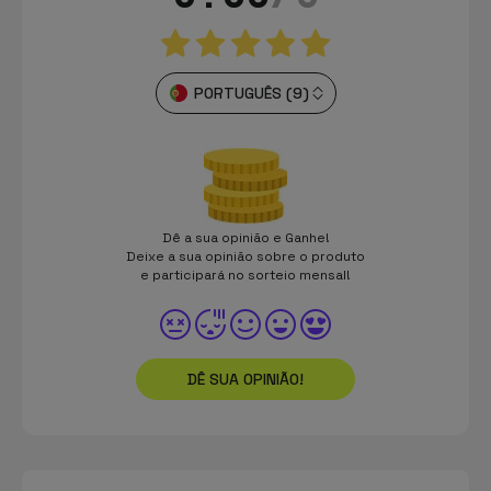
PORTUGUÊS (9)
Dê a sua opinião e Ganhe!
Deixe a sua opinião sobre o produto
e participará no sorteio mensal!
DÊ SUA OPINIÃO!