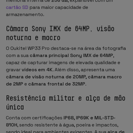
memória interna de
256 GB
, expansível com um
cartão SD
para maior capacidade de
armazenamento.
Câmara Sony IMX de 64MP, visão
noturna e macro
O Oukitel WP33 Pro destaca-se na área da fotografia
com a sua
câmara principal Sony IMX de 64MP
,
capaz de capturar imagens de elevada qualidade e
gravar
vídeos em 4K
. Além disso, apresenta uma
câmara de visão noturna de 20MP, câmara macro
de 2MP
e
câmara frontal de 32MP
.
Resistência militar e alça de mão
única
Conta com certificações
IP68, IP69K e MIL-STD-
810H
, sendo resistente à água, poeira e impactos,
sendo ideal para ambientes exigentes. A sua
alça de