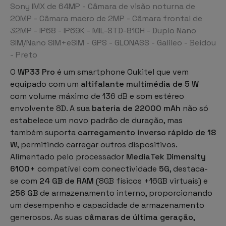
Sony IMX de 64MP - Câmara de visão noturna de
20MP - Câmara macro de 2MP - Câmara frontal de
32MP - IP68 - IP69K - MIL-STD-810H - Duplo Nano
SIM/Nano SIM+eSIM - GPS - GLONASS - Galileo - Beidou
- Preto
O
WP33 Pro
é um
smartphone Oukitel
que vem
equipado com um
altifalante multimédia de 5 W
com volume máximo de 136 dB e som estéreo
envolvente 8D. A sua
bateria de 22000 mAh
não só
estabelece um novo padrão de duração, mas
também suporta
carregamento inverso rápido de 18
W
, permitindo carregar outros dispositivos.
Alimentado pelo processador
MediaTek Dimensity
6100+
compatível com conectividade
5G
, destaca-
se com
24 GB de RAM
(8GB físicos +16GB virtuais) e
256 GB
de armazenamento interno, proporcionando
um desempenho e capacidade de armazenamento
generosos. As suas
câmaras de última geração
,