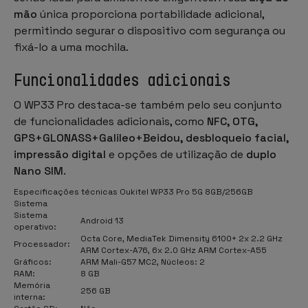
mão
única proporciona portabilidade adicional,
permitindo segurar o dispositivo com segurança ou
fixá-lo a uma mochila.
Funcionalidades adicionais
O WP33 Pro destaca-se também pelo seu conjunto
de funcionalidades adicionais, como
NFC, OTG,
GPS+GLONASS+Galileo+Beidou, desbloqueio facial,
impressão digital
e opções de utilização de
duplo
Nano SIM
.
Especificações técnicas Oukitel WP33 Pro 5G 8GB/256GB
Sistema
Sistema
Android 13
operativo:
Octa Core, MediaTek Dimensity 6100+ 2x 2.2 GHz
Processador:
ARM Cortex-A76, 6x 2.0 GHz ARM Cortex-A55
Gráficos:
ARM Mali-G57 MC2, Núcleos: 2
RAM:
8 GB
Memória
256 GB
interna: