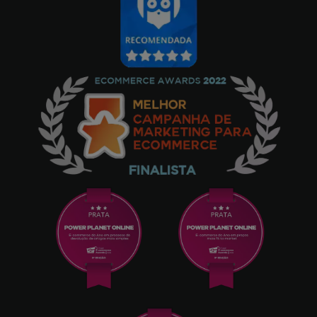
G.c.m
18/07/2024
O envio foi rápido e o preço imbatível. O
telemóvel é literalmente um tijolo, mas estou
muito satisfeito. O ecrã tem um aspeto
fantástico, com cores vivas e uma
luminosidade excelente. É muito rápido nas
aplicações e jogos para poder expandir a
memória com a virtual. A bateria é
inesgotável. 2 dias de utilização intensiva e
só desceu 20 por cento. O som é excelente
graças ao altifalante potente. Os materiais
mostram muita qualidade. A interface do
utilizador é muito limpa, quase sem
aplicações incómodas instaladas. A câmara,