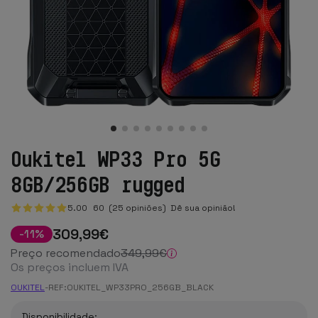
Oukitel WP33 Pro 5G
8GB/256GB rugged
5.00
60
(25 opiniões)
Dê sua opinião!
309
,99
€
-
11
%
Preço recomendado
349
,99
€
Os preços incluem IVA
OUKITEL
-
REF:
OUKITEL_WP33PRO_256GB_BLACK
Disponibilidade: