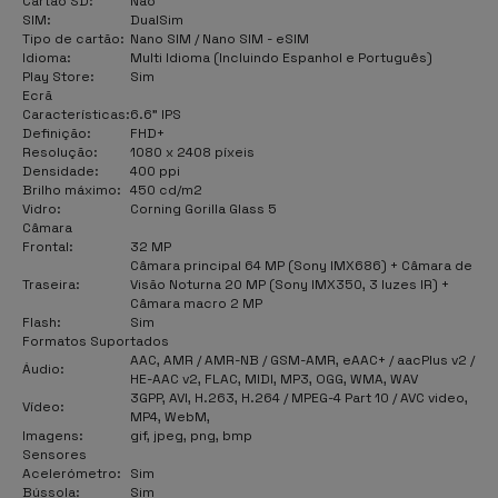
Cartão SD:
Não
SIM:
DualSim
Tipo de cartão:
Nano SIM / Nano SIM - eSIM
Idioma:
Multi Idioma (Incluindo Espanhol e Português)
Play Store:
Sim
Ecrã
Características:
6.6" IPS
Definição:
FHD+
Resolução:
1080 x 2408 píxeis
Densidade:
400 ppi
Brilho máximo:
450 cd/m2
Vidro:
Corning Gorilla Glass 5
Câmara
Frontal:
32 MP
Câmara principal 64 MP (Sony IMX686) + Câmara de
Traseira:
Visão Noturna 20 MP (Sony IMX350, 3 luzes IR) +
Câmara macro 2 MP
Flash:
Sim
Formatos Suportados
AAC, AMR / AMR-NB / GSM-AMR, eAAC+ / aacPlus v2 /
Áudio:
HE-AAC v2, FLAC, MIDI, MP3, OGG, WMA, WAV
3GPP, AVI, H.263, H.264 / MPEG-4 Part 10 / AVC video,
Vídeo:
MP4, WebM,
Imagens:
gif, jpeg, png, bmp
Sensores
Acelerómetro:
Sim
Bússola:
Sim