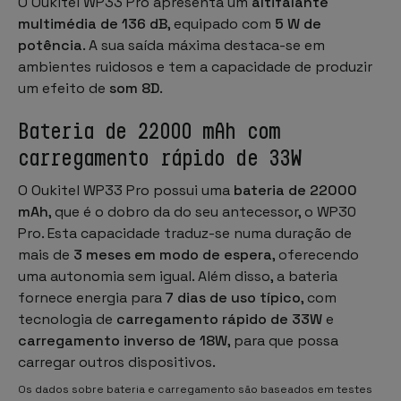
O Oukitel WP33 Pro apresenta um
altifalante
multimédia de 136 dB
, equipado com
5 W de
potência
. A sua saída máxima destaca-se em
ambientes ruidosos e tem a capacidade de produzir
um efeito de
som 8D
.
Bateria de 22000 mAh com
carregamento rápido de 33W
O Oukitel WP33 Pro possui uma
bateria de 22000
mAh
, que é o dobro da do seu antecessor, o WP30
Pro. Esta capacidade traduz-se numa duração de
mais de
3 meses em modo de espera
, oferecendo
uma autonomia sem igual. Além disso, a bateria
fornece energia para
7 dias de uso típico
, com
tecnologia de
carregamento rápido de 33W
e
carregamento inverso de 18W
, para que possa
carregar outros dispositivos.
Os dados sobre bateria e carregamento são baseados em testes