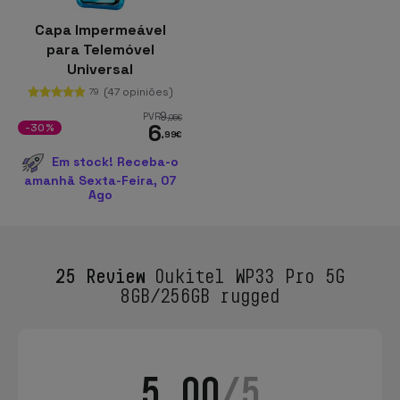
Capa Impermeável
para Telemóvel
Universal
(47 opiniões)
79
9
PVR
,95
€
6
-30%
,99
€
Em stock! Receba-o
amanhã Sexta-Feira, 07
Ago
25 Review
Oukitel WP33 Pro 5G
8GB/256GB rugged
5.00
/5