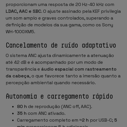
proporcionam uma resposta de 20 Hz-40 kHz com
LDAC, AAC e SBC
. O ajuste assinado pela KEF privilegia
um som amplo e graves controlados, superando a
definição de modelos da sua gama, como os Sony
WH-1000XM5.
Cancelamento de ruído adaptativo
O sistema ANC ajusta dinamicamente a atenuação
até 42 dB e é acompanhado por um modo de
transparência e
áudio espacial com rastreamento
da cabeça
, o que favorece tanto a imersão quanto a
percepção ambiental quando necessário.
Autonomia e carregamento rápido
80 h
de reprodução (ANC off, AAC).
35 h
com ANC ativado.
Carregamento completo em
≈2 h
por USB-C;
5
min
proporcionam 5 h adicionais.