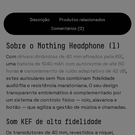
Descrição
Produtos relacionados
Comentários (0)
Sobre o Nothing Headphone (1)
Com
drivers dinâmicos de 40 mm afinados pela KEF
,
uma
bateria de 1040 mAh com autonomia de até 80
horas
e
cancelamento de ruído adaptativo de 42 dB
,
estes auriculares sem fios combinam fidelidade
audiófila e resistência maratoniana. O seu design
transparente emblemático é complementado por
um sistema de controlo físico — rolo, alavanca e
botão — que agiliza a gestão de música e chamadas.
Som KEF de alta fidelidade
Os transdutores de 40 mm, revestidos a níquel,