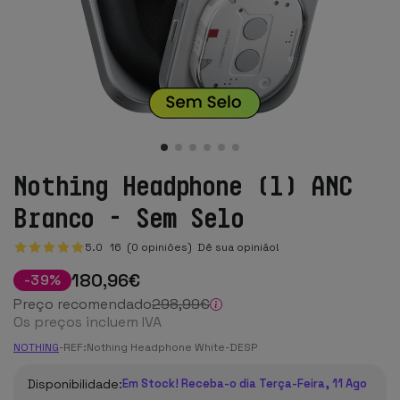
Nothing Headphone (1) ANC
Branco - Sem Selo
5.0
16
(0 opiniões)
Dê sua opinião!
180
,96
€
-
39
%
Preço recomendado
298
,99
€
Os preços incluem IVA
NOTHING
-
REF:
Nothing Headphone White-DESP
Disponibilidade:
Em Stock! Receba-o dia Terça-Feira, 11 Ago