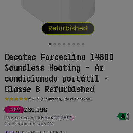
Cecotec Forceclima 14600
Soundless Heating - Ar
condicionado portátil -
Classe B Refurbished
5.0
6
(0 opiniões)
Dê sua opinião!
269
,99
€
-
46
%
Preço recomendado
499
,98
€
Os preços incluem IVA
CECOTEC
-
REF:
04179279-REACONB