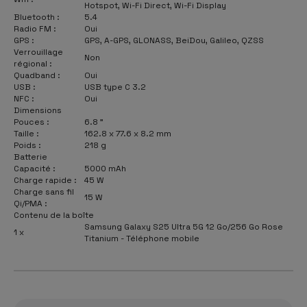
Hotspot, Wi-Fi Direct, Wi-Fi Display
Bluetooth :
5.4
Radio FM :
Oui
GPS :
GPS, A-GPS, GLONASS, BeiDou, Galileo, QZSS
Verrouillage
Non
régional :
Quadband :
Oui
USB :
USB type C 3.2
NFC :
Oui
Dimensions
Pouces :
6.8 "
Taille :
162.8 x 77.6 x 8.2 mm
Poids :
218 g
Batterie
Capacité :
5000 mAh
Charge rapide :
45 W
Charge sans fil
15 W
Qi/PMA :
Contenu de la boîte
Samsung Galaxy S25 Ultra 5G 12 Go/256 Go Rose
1 x
Titanium - Téléphone mobile