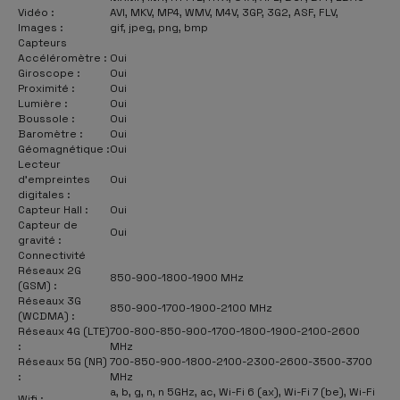
Vidéo :
AVI, MKV, MP4, WMV, M4V, 3GP, 3G2, ASF, FLV,
Images :
gif, jpeg, png, bmp
Capteurs
Accéléromètre :
Oui
Giroscope :
Oui
Proximité :
Oui
Lumière :
Oui
Boussole :
Oui
Baromètre :
Oui
Géomagnétique :
Oui
Lecteur
d'empreintes
Oui
digitales :
Capteur Hall :
Oui
Capteur de
Oui
gravité :
Connectivité
Réseaux 2G
850-900-1800-1900 MHz
(GSM) :
Réseaux 3G
850-900-1700-1900-2100 MHz
(WCDMA) :
Réseaux 4G (LTE)
700-800-850-900-1700-1800-1900-2100-2600
:
MHz
Réseaux 5G (NR)
700-850-900-1800-2100-2300-2600-3500-3700
:
MHz
a, b, g, n, n 5GHz, ac, Wi-Fi 6 (ax), Wi-Fi 7 (be), Wi-Fi
Wifi :