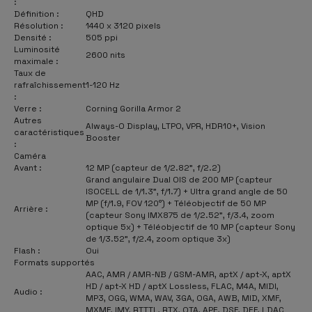
:
Définition :
QHD
Résolution :
1440 x 3120 pixels
Densité :
505 ppi
Luminosité
2600 nits
maximale :
Taux de
rafraîchissement
1-120 Hz
:
Verre :
Corning Gorilla Armor 2
Autres
Always-O Display, LTPO, VPR, HDR10+, Vision
caractéristiques
Booster
:
Caméra
Avant :
12 MP (capteur de 1/2.82", f/2.2)
Grand angulaire Dual OIS de 200 MP (capteur
ISOCELL de 1/1.3", f/1.7) + Ultra grand angle de 50
MP (f/1.9, FOV 120°) + Téléobjectif de 50 MP
Arrière :
(capteur Sony IMX875 de 1/2.52", f/3.4, zoom
optique 5x) + Téléobjectif de 10 MP (capteur Sony
de 1/3.52", f/2.4, zoom optique 3x)
Flash :
Oui
Formats supportés
AAC, AMR / AMR-NB / GSM-AMR, aptX / apt-X, aptX
HD / apt-X HD / aptX Lossless, FLAC, M4A, MIDI,
Audio :
MP3, OGG, WMA, WAV, 3GA, OGA, AWB, MID, XMF,
MXMF, IMY, RTTTL, RTX, OTA, APE, DSF, DFF, LDAC