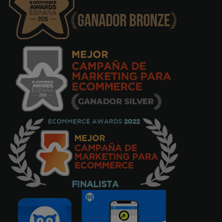
fonctionnera bien, car la version du
téléphone n'est pas la version espagnole. Un
site qui a été utilisé plusieurs fois et sans
aucune erreur et une transparence totale.
Recommandé. - 12Go/128Go, Monnaie
Sofi
08/08/2025
Il est arrivé très rapidement et bien emballé,
jusqu'à présent le téléphone fonctionne
très bien, comme un coup de feu. Je suis
très content de mon achat - 12GB/256GB,
Menta