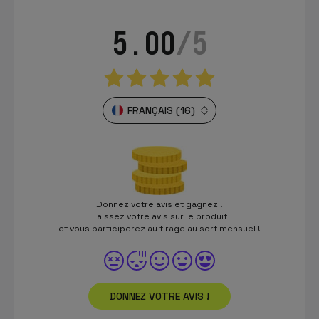
5.00
/5
FRANÇAIS (16)
Donnez votre avis et gagnez !
Laissez votre avis sur le produit
et vous participerez au tirage au sort mensuel !
DONNEZ VOTRE AVIS !