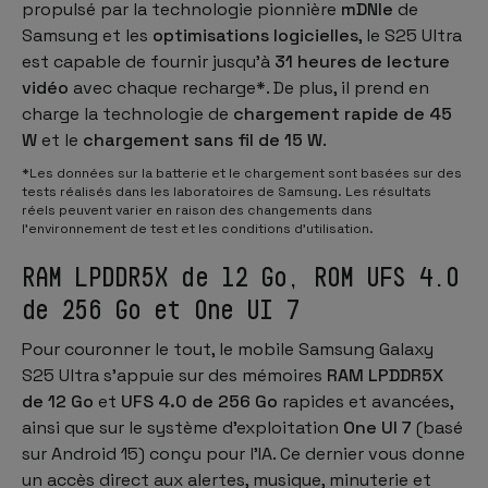
propulsé par la technologie pionnière
mDNIe
de
Samsung et les
optimisations logicielles
, le S25 Ultra
est capable de fournir jusqu'à
31 heures de lecture
vidéo
avec chaque recharge*. De plus, il prend en
charge la technologie de
chargement rapide de 45
W
et le
chargement sans fil de 15 W
.
*Les données sur la batterie et le chargement sont basées sur des
tests réalisés dans les laboratoires de Samsung. Les résultats
réels peuvent varier en raison des changements dans
l'environnement de test et les conditions d'utilisation.
RAM LPDDR5X de 12 Go, ROM UFS 4.0
de 256 Go et One UI 7
Pour couronner le tout, le mobile Samsung Galaxy
S25 Ultra s'appuie sur des mémoires
RAM LPDDR5X
de 12 Go
et
UFS 4.0 de 256 Go
rapides et avancées,
ainsi que sur le système d'exploitation
One UI 7
(basé
sur Android 15) conçu pour l'IA. Ce dernier vous donne
un accès direct aux alertes, musique, minuterie et