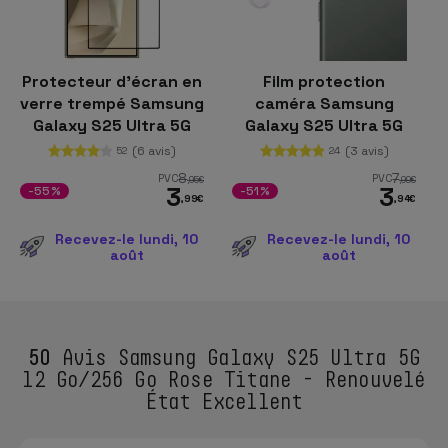
Protecteur d'écran en
Film protection
verre trempé Samsung
caméra Samsung
Galaxy S25 Ultra 5G
Galaxy S25 Ultra 5G
Full Screen 3D
(6 avis)
(3 avis)
52
24
8
7
PVC
PVC
,95
€
,99
€
3
3
-55%
-51%
,99
€
,94
€
Recevez-le lundi, 10
Recevez-le lundi, 10
août
août
50
Avis Samsung Galaxy S25 Ultra 5G
12 Go/256 Go Rose Titane - Renouvelé
État Excellent