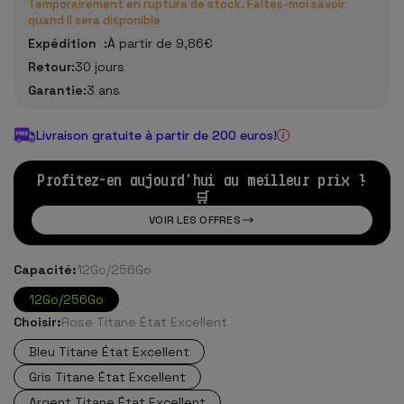
Temporairement en rupture de stock. Faites-moi savoir
quand il sera disponible
Expédition :
À partir de 9,86€
Retour:
30 jours
Garantie:
3 ans
Livraison gratuite à partir de 200 euros!
Profitez-en aujourd'hui au meilleur prix !
🛒
VOIR LES OFFRES
Capacité:
12Go/256Go
12Go/256Go
Choisir:
Rose Titane État Excellent
Bleu Titane État Excellent
Gris Titane État Excellent
Argent Titane État Excellent