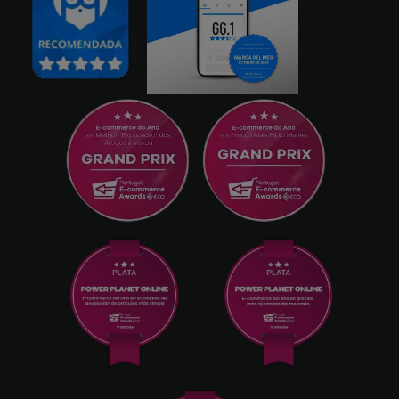
Jordi Mañe
02/08/2025
Grand - 12GB/256GB, Gris
PAULA RENATA FARIA LOUREIRO
30/07/2025
très bon fonctionnement parfait -
12GB/128GB, Bleu
Posen
24/07/2025
Téléphone incroyable et compact. La
batterie est surprenante même si elle n'est