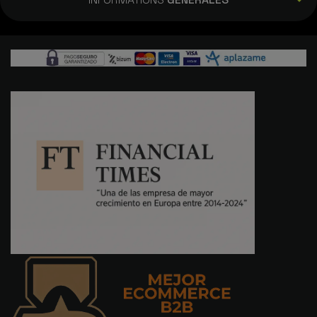
And
12/11/2025
Excellente fluidité du terminal, écran,
appareil photo, tout est parfait et surtout
la rapidité d'expédition, du jour au lendemain
je l'avais à la maison. - 12Go/256Go, Bleu
MADLM
12/08/2025
Samsun Galaxy S25. La livraison a été super
rapide, le produit en parfait état et à un prix
très compétitif. Sur un site à moitié pirate
on peut le trouver moins cher, mais sans
aucune garantie qu'il arrivera ou