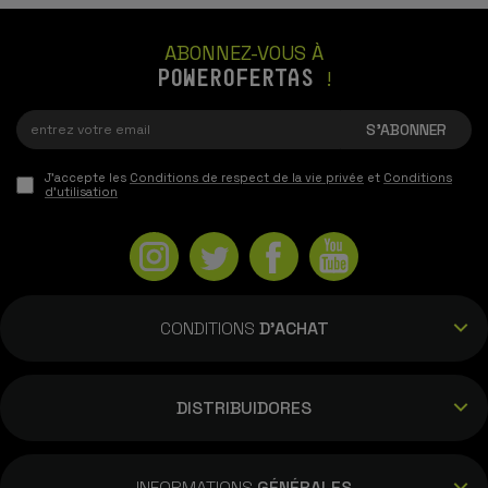
07/12/2025
ABONNEZ-VOUS À
Tu es le meilleur, toujours avec toi 💯❤️‍🩹 -
POWEROFERTAS
!
12GB/512GB, Bleu
J'accepte les
Conditions de respect de la vie privée
et
Conditions
FRANCISCO JOSE SORIANO LLORET
d'utilisation
18/11/2025
top ten - 12GB/512GB, Gris
CONDITIONS
D'ACHAT
Francisco Garcia rael
15/11/2025
DISTRIBUIDORES
Tous parfaits 10 - 12GB/512GB, Bleu
INFORMATIONS
GÉNÉRALES