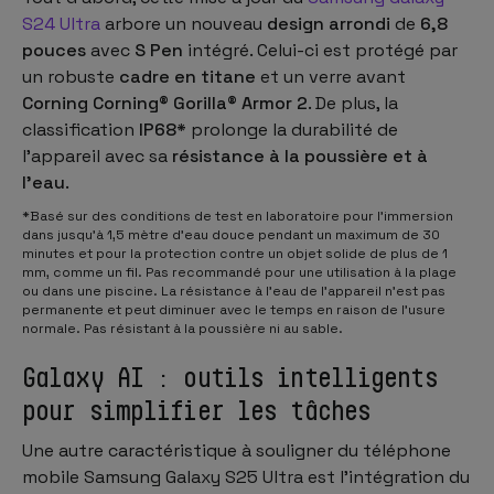
S24 Ultra
arbore un nouveau
design arrondi
de
6,8
pouces
avec
S Pen
intégré. Celui-ci est protégé par
un robuste
cadre en titane
et un verre avant
Corning Corning® Gorilla® Armor 2
. De plus, la
classification
IP68*
prolonge la durabilité de
l'appareil avec sa
résistance à la poussière et à
l'eau
.
*Basé sur des conditions de test en laboratoire pour l'immersion
dans jusqu'à 1,5 mètre d'eau douce pendant un maximum de 30
minutes et pour la protection contre un objet solide de plus de 1
mm, comme un fil. Pas recommandé pour une utilisation à la plage
ou dans une piscine. La résistance à l'eau de l'appareil n'est pas
permanente et peut diminuer avec le temps en raison de l'usure
normale. Pas résistant à la poussière ni au sable.
Galaxy AI : outils intelligents
pour simplifier les tâches
Une autre caractéristique à souligner du téléphone
mobile Samsung Galaxy S25 Ultra est l'intégration du