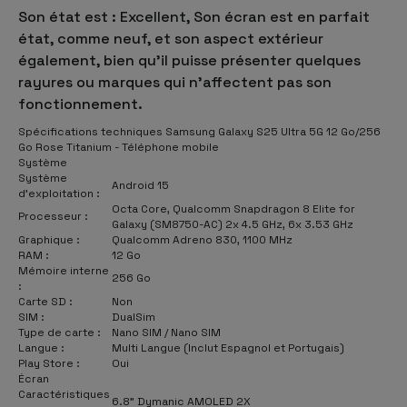
Son état est : Excellent, Son écran est en parfait
état, comme neuf, et son aspect extérieur
également, bien qu'il puisse présenter quelques
rayures ou marques qui n'affectent pas son
fonctionnement.
Spécifications techniques Samsung Galaxy S25 Ultra 5G 12 Go/256
Go Rose Titanium - Téléphone mobile
Système
Système
Android 15
d'exploitation :
Octa Core, Qualcomm Snapdragon 8 Elite for
Processeur :
Galaxy (SM8750-AC) 2x 4.5 GHz, 6x 3.53 GHz
Graphique :
Qualcomm Adreno 830, 1100 MHz
RAM :
12 Go
Mémoire interne
256 Go
:
Carte SD :
Non
SIM :
DualSim
Type de carte :
Nano SIM / Nano SIM
Langue :
Multi Langue (Inclut Espagnol et Portugais)
Play Store :
Oui
Écran
Caractéristiques
6.8" Dymanic AMOLED 2X