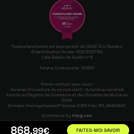
"que" de 4000mAh. Le service de la boutique
est parfait. Rapide et bien emballé. -
12Go/256Go, Bleu marine
Powerplanetonline est la propriété de LEASK SLU. Numéro
Nuno Perez
d'identification fiscale : ESB73287740
11/07/2025
Calle Balsón de Guillén nº 8
Totana, Code postal : 30850
Je suis très satisfait de l'achat et du service
de la boutique, la livraison a été très rapide -
12GB/256GB, Navy Blue
Prenez contact avec nous !
Horaires d'ouverture du service client : du lundi au vendredi
Inscrite au Registre de Commerce et des Sociétés de Murcie en
2004.
Données d'enregistrement* Volume 2065 Folio 151, N4444443.
Maria isabel
eCommerce by
trilogi.com
09/07/2025
868
,99
€
FAITES-MOI SAVOIR
Ce n'est certainement pas le modèle le