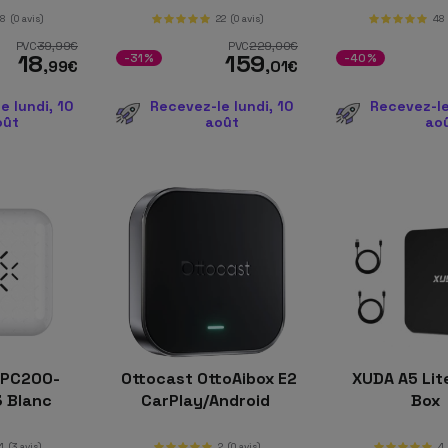
18
(0 avis)
22
(0 avis)
48
PVC
39
,99
€
PVC
229
,00
€
18
159
-31%
-40%
,99
€
,01
€
e lundi, 10
Recevez-le lundi, 10
Recevez-le
oût
août
ao
CPC200-
Ottocast OttoAibox E2
XUDA A5 Lit
3 Blanc
CarPlay/Android
Box
4
(3 avis)
2
(0 avis)
4