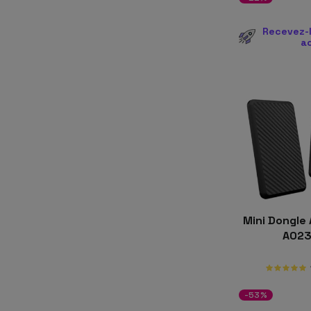
Recevez-l
a
Mini Dongle 
A02
-53%