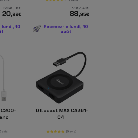
PVC
49
,99
€
PVC
93
,40
€
20
88
,99
€
,95
€
 lundi, 10
Recevez-le lundi, 10
ût
août
CPC200-
Ottocast MAX CA361-
lanc
C4
0 avis)
(0 avis)