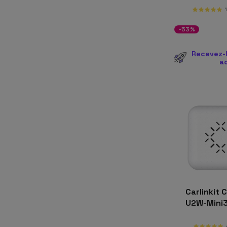
-53%
Recevez-l
a
Carlinkit 
U2W-Mini