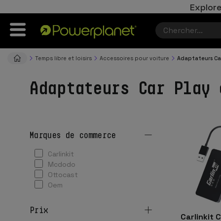
Explore
Temps libre et loisirs
Accessoires pour voiture
Adaptateurs Car
Adaptateurs Car Play 
marques de commerce
carlinkit
mcdodo
ottocast
oem
prix
Carlinkit 