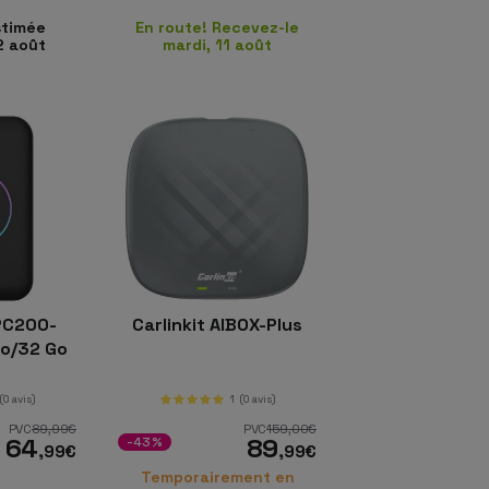
stimée
En route! Recevez-le
2 août
mardi, 11 août
CPC200-
Carlinkit AIBOX-Plus
Go/32 Go
(0 avis)
1
(0 avis)
PVC
89
,99
€
PVC
159
,00
€
64
89
-43%
,99
€
,99
€
Temporairement en