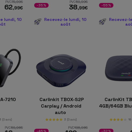
PVC
79
,99
€
PVC
59
,99
€
62
38
-35%
-55%
,99
€
,99
€
e lundi, 10
Recevez-le lundi, 10
Recevez-le
oût
août
ao
A-7210
Carlinkit TBOX-S2P
CarlinKit TB
Carplay / Android
4GB/64GB Blu
auto
3
(0 avis)
3
(0 avis)
16
PVC
59
,96
€
PVC
198
,98
€
-45%
-32%