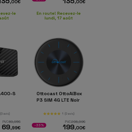
135
135
,00
€
,00
€
cevez-le
En route! Recevez-le
 août
lundi, 17 août
A400-S
Ottocast OttoAiBox
P3 SIM 4G LTE Noir
(0 avis)
1
(0 avis)
PVC
89
,95
€
PVC
298
,99
€
69
199
-33%
,99
€
,00
€