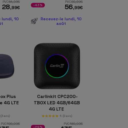
PVC
64
,99
€
PVC
99
,99
€
28
56
-43%
,99
€
,99
€
 lundi, 10
Recevez-le lundi, 10
ût
août
ox Plus
Carlinkit CPC200-
e 4G LTE
TBOX LED 4GB/64GB
4G LTE
(3 avis)
5
(0 avis)
PVC
199
,00
€
PVC
189
,00
€
-29%