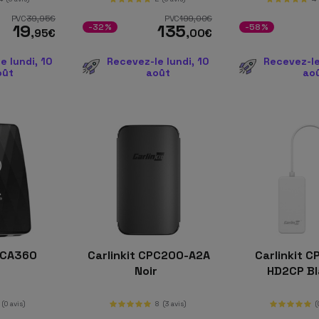
PVC
39
,95
€
PVC
199
,00
€
19
135
-32%
-58%
,95
€
,00
€
e lundi, 10
Recevez-le lundi, 10
Recevez-le
oût
août
ao
 CA360
Carlinkit CPC200-A2A
Carlinkit 
Noir
HD2CP B
(0 avis)
8
(3 avis)
(