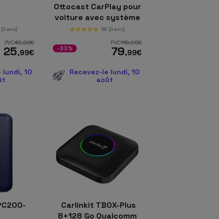
Ottocast CarPlay pour
voiture avec système
de surveillance (Cabin
(0 avis)
34
(0 avis)
Care)
PVC
49
,99
€
PVC
119
,00
€
25
79
-33%
,99
€
,99
€
 lundi, 10
Recevez-le lundi, 10
ût
août
CPC200-
Carlinkit TBOX-Plus
A
8+128 Go Qualcomm