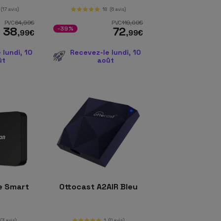
(17 avis)
18
(6 avis)
PVC
64
,99
€
PVC
119
,00
€
38
72
-39%
,99
€
,99
€
 lundi, 10
Recevez-le lundi, 10
ût
août
e Smart
Ottocast A2AIR Bleu
(3 avis)
1
(0 avis)