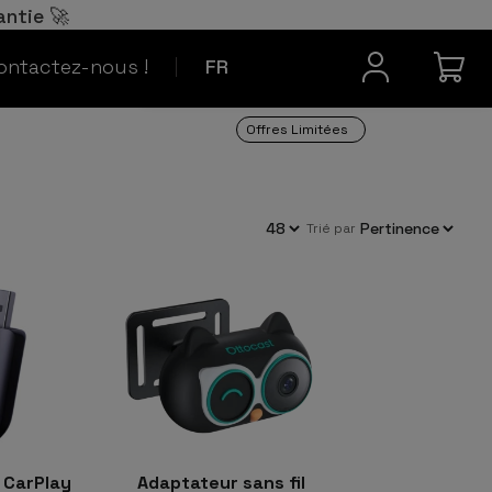
Español
ES
antie 🚀
Contact
Português
PT
ontactez-nous !
FR
Offres Limitées
trié par
 CarPlay
Adaptateur sans fil