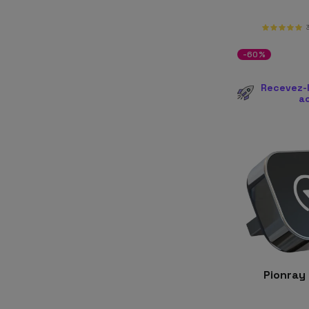
-60%
Recevez-l
a
Pionray