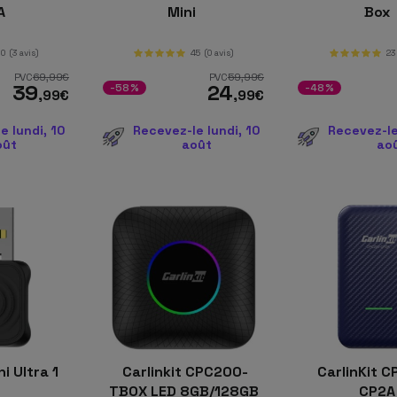
A
Mini
Box
90
(3 avis)
45
(0 avis)
23
PVC
69
,99
€
PVC
59
,99
€
39
24
-58%
-48%
,99
€
,99
€
e lundi, 10
Recevez-le lundi, 10
Recevez-le
oût
août
ao
ni Ultra 1
Carlinkit CPC200-
CarlinKit 
TBOX LED 8GB/128GB
CP2