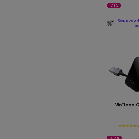
-21%
Recevez-l
a
McDodo C
-22%