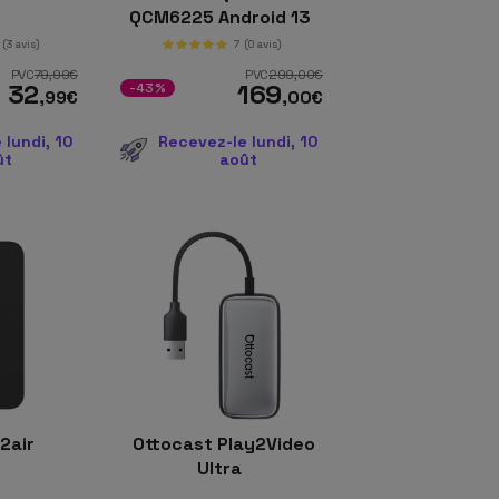
QCM6225 Android 13
(3 avis)
7
(0 avis)
PVC
79
,99
€
PVC
299
,00
€
32
169
-43%
,99
€
,00
€
 lundi, 10
Recevez-le lundi, 10
ût
août
 2air
Ottocast Play2Video
Ultra