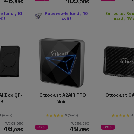
46
109
,95
€
,00
€
e lundi, 10
Recevez-le lundi, 10
En route! Re
oût
août
mardi, 18
AI Box QP-
Ottocast A2AIR PRO
Ottocast C
33
Noir
1
(0 avis)
5
(0 avis)
4
PVC
98
,95
€
PVC
59
,96
€
46
49
-17%
-22%
,98
€
,95
€