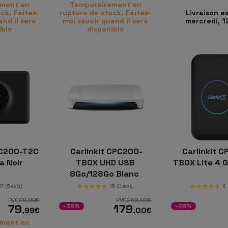
ment en
Temporairement en
ck. Faites-
rupture de stock. Faites-
Livraison e
and il sera
moi savoir quand il sera
mercredi, 1
ible
disponible
PC200-T2C
Carlinkit CPC200-
Carlinkit 
a Noir
TBOX UHD USB
TBOX Lite 4 
8Go/128Go Blanc
27
(0 avis)
16
(0 avis)
6
PVC
99
,99
€
PVC
289
,00
€
79
179
-38%
-28%
,99
€
,00
€
ment en