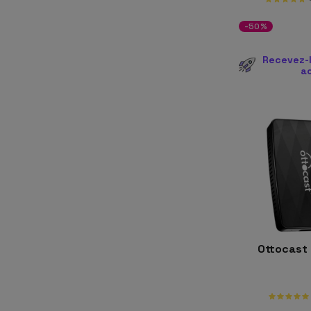
-50%
Recevez-l
a
Ottocast