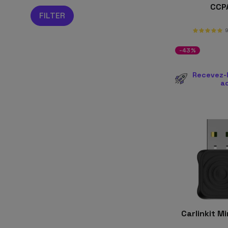
CCP
-43%
Recevez-l
a
Carlinkit Mi