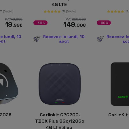
4G LTE
37
(0 avis)
15
(0 avis)
19
PVC
49
,99
€
PVC
229
,00
€
19
149
-35%
-59%
,99
€
,00
€
e lundi, 10
Recevez-le lundi, 10
Recevez-le
oût
août
ao
 2026
Carlinkit CPC200-
CarlinKit
TBOX Plus 8Go/128Go
4G LTE Bleu