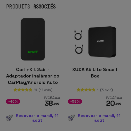
ASSOCIÉS
PRODUITS
CarlinKit 2air -
XUDA A5 Lite Smart
Adaptador inalámbrico
Box
CarPlay/Android Auto
(17 avis)
(3 avis)
48
4
64
49
PVC
PVC
,99
€
,99
€
38
20
-40%
-58%
,99
€
,99
€
Recevez-le mardi, 11
Recevez-le mardi, 11
août
août