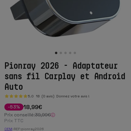
Pionray 2026 - Adaptateur
sans fil Carplay et Android
Auto
5.0
18
(0 avis)
Donnez votre avis !
18
,99
€
-
53
%
Prix conseillé:
39
,99
€
Prix TTC
OEM
-
REF:
pionray2026