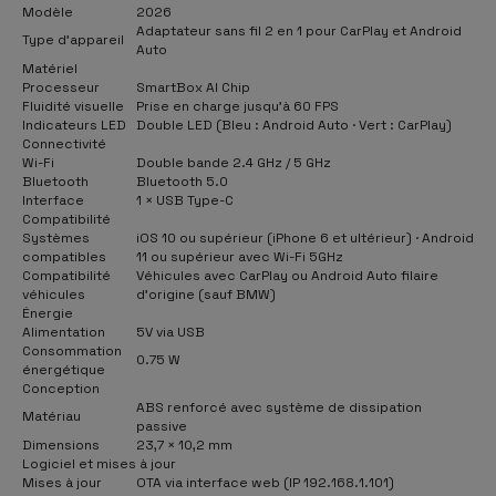
Modèle
2026
Adaptateur sans fil 2 en 1 pour CarPlay et Android
Type d’appareil
Auto
Matériel
Processeur
SmartBox AI Chip
Fluidité visuelle
Prise en charge jusqu’à 60 FPS
Indicateurs LED
Double LED (Bleu : Android Auto · Vert : CarPlay)
Connectivité
Wi-Fi
Double bande 2.4 GHz / 5 GHz
Bluetooth
Bluetooth 5.0
Interface
1 × USB Type-C
Compatibilité
Systèmes
iOS 10 ou supérieur (iPhone 6 et ultérieur) · Android
compatibles
11 ou supérieur avec Wi-Fi 5GHz
Compatibilité
Véhicules avec CarPlay ou Android Auto filaire
véhicules
d’origine (sauf BMW)
Énergie
Alimentation
5V via USB
Consommation
0.75 W
énergétique
Conception
ABS renforcé avec système de dissipation
Matériau
passive
Dimensions
23,7 × 10,2 mm
Logiciel et mises à jour
Mises à jour
OTA via interface web (IP 192.168.1.101)