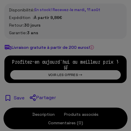
Disponibilité:
En stock! Recevez-le mardi, 11 août
Expédition :
À partir 9,86€
Retour:
30 jours
Garantie:
3 ans
Livraison gratuite à partir de 200 euros!
Profitez-en aujourd'hui au meilleur prix !
🛒
VOIR LES OFFRES
Partager
Save
Description
Produits associés
Commentaires (0)