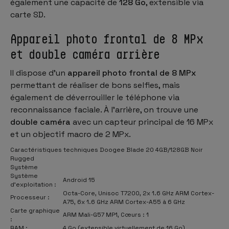
également une capacité de
128 Go
, extensible via
carte SD.
Appareil photo frontal de 8 MPx
et double caméra arrière
Il dispose d’un
appareil photo frontal de 8 MPx
permettant de réaliser de bons selfies, mais
également de déverrouiller le téléphone via
reconnaissance faciale. À l’arrière, on trouve une
double caméra
avec un capteur principal de 16 MPx
et un objectif macro de 2 MPx.
Caractéristiques techniques Doogee Blade 20 4GB/128GB Noir
Rugged
Système
Système
Android 15
d’exploitation :
Octa-Core, Unisoc T7200, 2x 1.6 GHz ARM Cortex-
Processeur :
A75, 6x 1.6 GHz ARM Cortex-A55 à 6 GHz
Carte graphique
ARM Mali-G57 MP1, Cœurs : 1
:
RAM :
4 Go (extensible virtuellement de 16 Go)