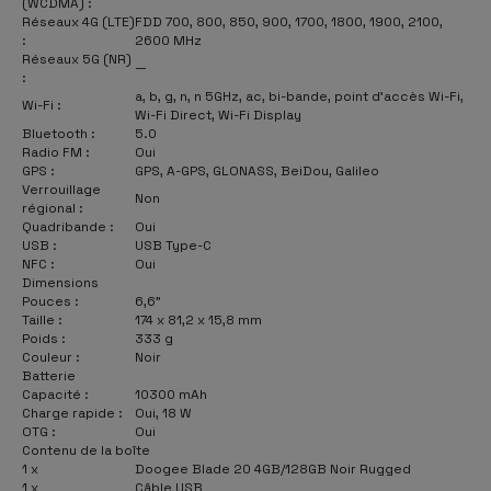
(WCDMA) :
Réseaux 4G (LTE)
FDD 700, 800, 850, 900, 1700, 1800, 1900, 2100,
:
2600 MHz
Réseaux 5G (NR)
—
:
a, b, g, n, n 5GHz, ac, bi-bande, point d’accès Wi-Fi,
Wi-Fi :
Wi-Fi Direct, Wi-Fi Display
Bluetooth :
5.0
Radio FM :
Oui
GPS :
GPS, A-GPS, GLONASS, BeiDou, Galileo
Verrouillage
Non
régional :
Quadribande :
Oui
USB :
USB Type-C
NFC :
Oui
Dimensions
Pouces :
6,6"
Taille :
174 x 81,2 x 15,8 mm
Poids :
333 g
Couleur :
Noir
Batterie
Capacité :
10300 mAh
Charge rapide :
Oui, 18 W
OTG :
Oui
Contenu de la boîte
1 x
Doogee Blade 20 4GB/128GB Noir Rugged
1 x
Câble USB