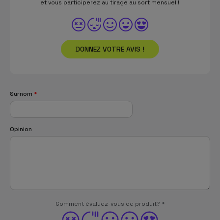
et vous participerez au tirage au sort mensuel !
DONNEZ VOTRE AVIS !
Surnom
*
Opinion
Comment évaluez-vous ce produit?
*