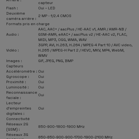
capteur
Flash :
Oui – LED
Deuxième
2 MP - f/2.4 CMOS
caméra arrière :
Formats pris en charge
AAC, AAC+ / aacPlus / HE-AAC v1, AMR / AMR-NB /
Audio :
GSM-AMR, eAAC+ / aacPlus v2 / HE-AAC v2, FLAC,
MIDI, MP3, OGG, WMA, WAV
3GPP, AVI, H.263, H.264 / MPEG-4 Part 10 / AVC video,
Vidéo :
H.265 / MPEG-H Part 2 / HEVC, MKV, MP4, WebM,
WMV
Images :
GIF, JPEG, PNG, BMP
Capteurs
Accéléromètre :
Oui
Gyroscope :
Oui
Proximité :
Oui
Luminosité :
Oui
Reconnaissance
Oui
faciale :
Lecteur
d’empreintes
Oui
digitales :
Connectivité
Réseaux 2G
850-900-1800-1900 MHz
(GSM) :
Réseaux 3G
850-850-900-900-1700-1900-2100 MHz