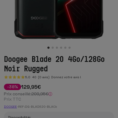
Doogee Blade 20 4Go/128Go
Noir Rugged
5.0
40
(0 avis)
Donnez votre avis !
129
,95
€
-
38
%
Prix conseillé:
209
,95
€
Prix TTC
DOOGEE
-
REF:
DG-BLADE20-BLACk
Disponibilité: