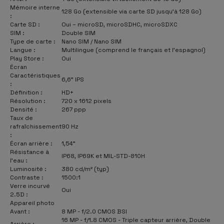
Mémoire interne
128 Go (extensible via carte SD jusqu’à 128 Go)
:
Carte SD :
Oui – microSD, microSDHC, microSDXC
SIM :
Double SIM
Type de carte :
Nano SIM / Nano SIM
Langue :
Multilingue (comprend le français et l’espagnol)
Play Store :
Oui
Écran
Caractéristiques
6,6" IPS
:
Définition :
HD+
Résolution :
720 x 1612 pixels
Densité :
267 ppp
Taux de
rafraîchissement
90 Hz
:
Écran arrière :
1,54"
Résistance à
IP68, IP69K et MIL-STD-810H
l’eau :
Luminosité :
380 cd/m² (typ)
Contraste :
1500:1
Verre incurvé
Oui
2.5D :
Appareil photo
Avant :
8 MP - f/2.0 CMOS BSI
16 MP - f/1.8 CMOS - Triple capteur arrière, Double
Arrière :