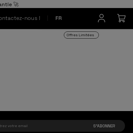
Español
ES
antie 🚀
Contact
Português
PT
ontactez-nous !
FR
Offres Limitées