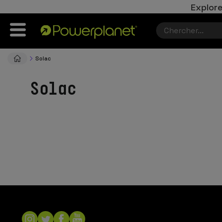
Explore
Solac
Solac