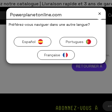
z notre catalogue | Livraison rapide et 3 ans de gar
Powerplanetonline.com
Offres Limitées
C
Préférez-vous naviguer dans une autre langue?
Español
Portugues
Française
Aucune recherche trouvée.
RETOURNER À
ABONNEZ-VOUS À