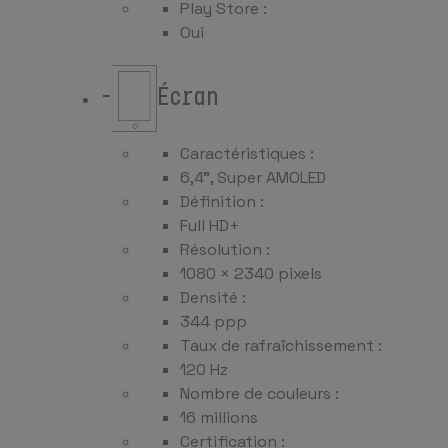
Play Store :
Oui
-
Écran
Caractéristiques :
6,4", Super AMOLED
Définition :
Full HD+
Résolution :
1080 × 2340 pixels
Densité :
344 ppp
Taux de rafraîchissement :
120 Hz
Nombre de couleurs :
16 millions
Certification :