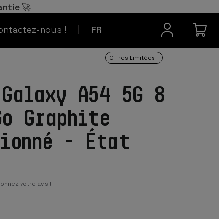
Español
ES
antie 🚀
Contact
Português
PT
ontactez-nous !
FR
Offres Limitées
 Galaxy A54 5G 8
Go Graphite
tionné - État
onnez votre avis !