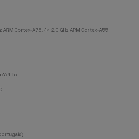
Hz ARM Cortex-A78, 4× 2,0 GHz ARM Cortex-A55
u’à 1 To
C
 portugais)