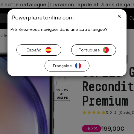
z notre catalogue | Livraison rapide et 3 ans de gar
Powerplanetonline.com
Offres Limitées
C
Préférez-vous naviguer dans une autre langue?
ditionné
Samsung Galaxy Reconditionné
Español
Portugues
Samsung
Française
Go/128 
Recondi
10
-
25
W
Premium
USB PD
5.0
2
(0 avis)
D
199
,00
€
-
67
%