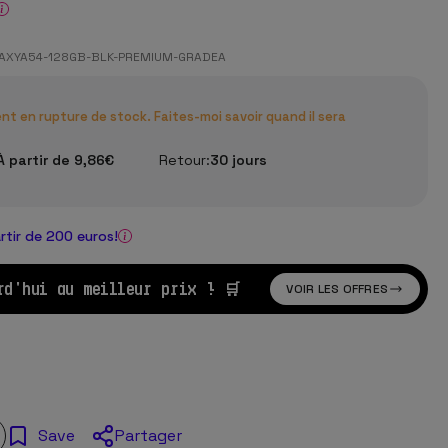
XYA54-128GB-BLK-PREMIUM-GRADEA
t en rupture de stock. Faites-moi savoir quand il sera
À partir de 9,86€
Retour:
30 jours
n
artir de 200 euros!
rd'hui au meilleur prix ! 🛒
VOIR LES OFFRES
Partager
Save