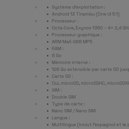
```
Système d’exploitation :
Android 13 Tiramisu (One UI 5.1)
Processeur :
Octa Core, Exynos 1380 – 4× 2,4 G
Processeur graphique :
ARM Mali-G68 MP5
RAM :
8 Go
Mémoire interne :
128 Go extensible par carte SD jusq
Carte SD :
Oui, microSD, microSDHC, microSDX
SIM :
Double SIM
Type de carte :
Nano SIM / Nano SIM
Langue :
Multilingue (inclut l’espagnol et le