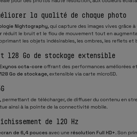
idéale pour des photos haute résolution, aux couleurs éclata
méliorer la qualité de chaque photo
logie Nightography
, qui capture des images vives grâce 
r
réduit le bruit et le flou de mouvement tout en augmentant l
pprimant les objets indésirables, les ombres, les reflets et
et 128 Go de stockage extensible
 Exynos octa-core
offrant des performances améliorées et 
128 Go de stockage
, extensible via carte microSD.
5G
, permettant de télécharger, de diffuser du contenu en stre
tue ainsi à la pointe de la connectivité mobile.
aîchissement de 120 Hz
écran de 6,4 pouces
avec une
résolution Full HD+
. Son pri