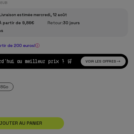
DEUB
Livraison estimée mercredi, 12 août
À partir de 9,86€
Retour:
30 jours
ns
artir de 200 euros!
rd'hui au meilleur prix ! 🛒
VOIR LES OFFRES
28Go
JOUTER AU PANIER