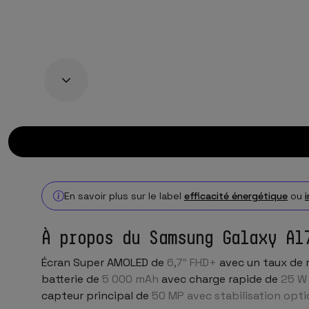
En savoir plus sur le label
efficacité énergétique
ou
À propos du Samsung Galaxy A1
Écran Super AMOLED de
6,7″ FHD+
avec un taux de 
batterie de
5 000 mAh
avec charge rapide de
25 W
capteur principal de
50 MP avec stabilisation opti