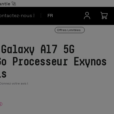
Español
ES
antie 🚀
Contact
Português
PT
ontactez-nous !
FR
Offres Limitées
 Galaxy A17 5G
Go Processeur Exynos
is
Donnez votre avis !