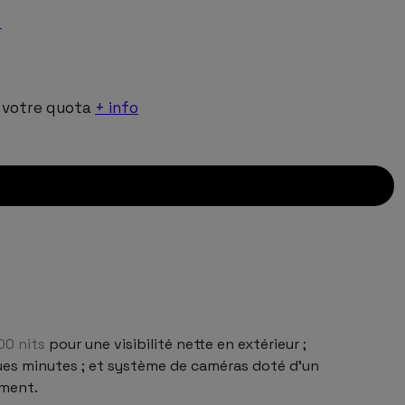
r
!
 votre quota
+ info
00 nits
pour une visibilité nette en extérieur ;
ues minutes ; et système de caméras doté d’un
ment.