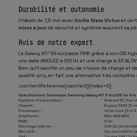
Durabilité et autonomie
Châssis de 7,5 mm avec
Gorilla Glass Victus
et cert
mises à jour
de sécurité et système assurent sa pé
Avis de notre expert
Le Galaxy A17 5G surpasse l’A16 grâce à son OIS hyb
une dalle AMOLED à 120 Hz et une charge à 33 W, l’A1
Bien qu’il sacrifie un peu de vitesse de charge et 
qualité-prix, en fait une alternative très complè
::contentReference[oaicite:0]{index=0}
Spécifications techniques Samsung Galaxy A17 8 Go/256 Go Gris
Système d’exploitation :
Android 15, One UI
Chipset :
Exynos 1330 (5 n
Processeur :
Octa-core (2×2.4
Graphisme :
Mali-G68 MP2
RAM :
8 Go
Stockage interne :
256 Go (extensibl
MicroSD :
Oui, microSDXC 
SIM :
Double SIM (2× N