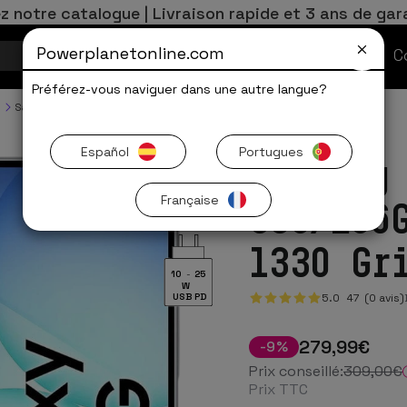
z notre catalogue | Livraison rapide et 3 ans de gar
Powerplanetonline.com
Offres Limitées
C
Préférez-vous naviguer dans une autre langue?
g
Samsung Galaxy A
Samsung Galaxy A17
Español
Portugues
Samsung
Française
8Go/256
1330 Gr
10
-
25
W
5.0
47
(0 avis)
USB PD
279
,99
€
-
9
%
Prix conseillé:
309
,00
€
Prix TTC