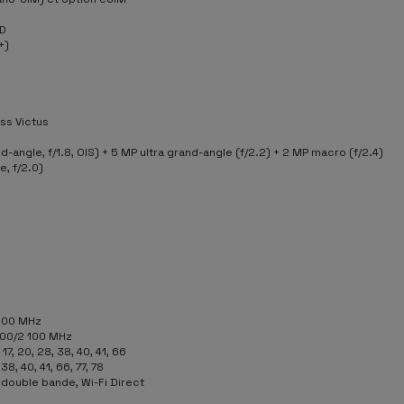
ED
+)
ass Victus
d-angle, f/1.8, OIS) + 5 MP ultra grand-angle (f/2.2) + 2 MP macro (f/2.4)
e, f/2.0)
900 MHz
900/2 100 MHz
2, 17, 20, 28, 38, 40, 41, 66
, 38, 40, 41, 66, 77, 78
 double bande, Wi-Fi Direct