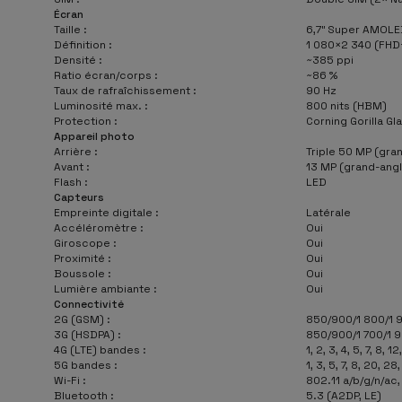
Écran
Taille :
6,7″ Super AMOL
Définition :
1 080×2 340 (FHD
Densité :
~385 ppi
Ratio écran/corps :
~86 %
Taux de rafraîchissement :
90 Hz
Luminosité max. :
800 nits (HBM)
Protection :
Corning Gorilla Gl
Appareil photo
Arrière :
Triple 50 MP (gran
Avant :
13 MP (grand-angl
Flash :
LED
Capteurs
Empreinte digitale :
Latérale
Accéléromètre :
Oui
Giroscope :
Oui
Proximité :
Oui
Boussole :
Oui
Lumière ambiante :
Oui
Connectivité
2G (GSM) :
850/900/1 800/1 
3G (HSDPA) :
850/900/1 700/1 
4G (LTE) bandes :
1, 2, 3, 4, 5, 7, 8, 1
5G bandes :
1, 3, 5, 7, 8, 20, 28
Wi-Fi :
802.11 a/b/g/n/ac,
Bluetooth :
5.3 (A2DP, LE)