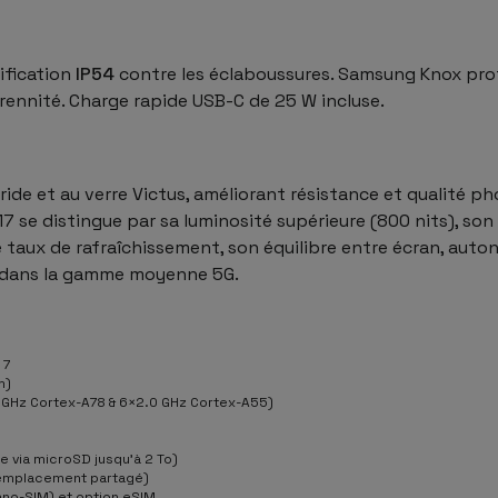
ification
IP54
contre les éclaboussures. Samsung Knox prot
rennité. Charge rapide USB-C de 25 W incluse.
ride et au verre Victus, améliorant résistance et qualité p
7 se distingue par sa luminosité supérieure (800 nits), son 
de taux de rafraîchissement, son équilibre entre écran, auto
te dans la gamme moyenne 5G.
 7
m)
 GHz Cortex-A78 & 6×2.0 GHz Cortex-A55)
e via microSD jusqu’à 2 To)
(emplacement partagé)
ano-SIM) et option eSIM