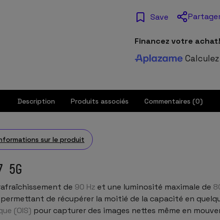
Partage
Save
Financez votre achat
Calculez
Description
Produits associés
Commentaires (0)
informations sur le produit
7 5G
rafraîchissement de
90 Hz
et une luminosité maximale de
8
permettant de récupérer la moitié de la capacité en quelq
que (OIS)
pour capturer des images nettes même en mouve