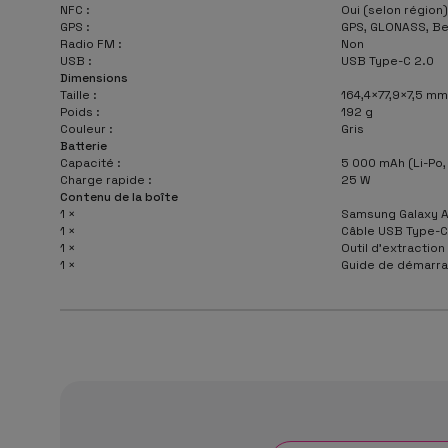
NFC :
Oui (selon région)
GPS :
GPS, GLONASS, Bei
Radio FM :
Non
USB :
USB Type-C 2.0
Dimensions
Taille :
164,4×77,9×7,5 mm
Poids :
192 g
Couleur :
Gris
Batterie
Capacité :
5 000 mAh (Li-Po,
Charge rapide :
25 W
Contenu de la boîte
1 ×
Samsung Galaxy A
1 ×
Câble USB Type-C
1 ×
Outil d’extraction
1 ×
Guide de démarrag