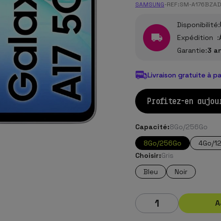
SAMSUNG
-
REF:
SM-A176BZA
Disponibilité:
Expédition :
Garantie:
3 a
Livraison gratuite à p
Profitez-en aujou
Capacité:
8Go/256Go
8Go/256Go
4Go/1
Choisir:
Gris
Bleu
Noir
A