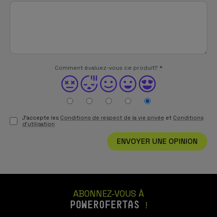
Comment évaluez-vous ce produit?
*
J'accepte les
Conditions de respect de la vie privée
et
Conditions
d'utilisation
ENVOYER UNE OPINION
ABONNEZ-VOUS À
POWEROFERTAS
!