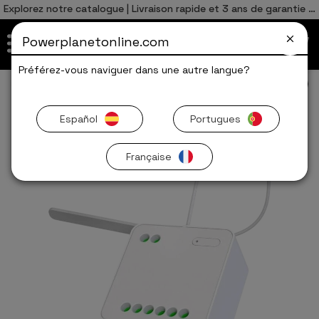
0
Total
Español
ES
,00
€
Explorez notre catalogue | Livraison rapide et 3 ans de garantie 🚀
Português
PT
FR
Powerplanetonline.com
ALLER AU PANIER
Préférez-vous naviguer dans une autre langue?
Smart Home
Switchs
Offres Limitées
Español
Portugues
Française