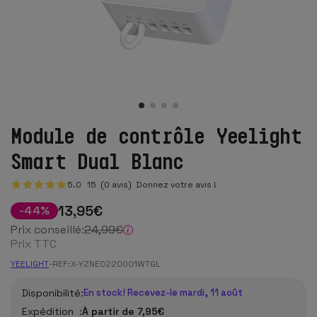
Module de contrôle Yeelight
Smart Dual Blanc
5.0
15
(0 avis)
Donnez votre avis !
13
,95
€
-
44
%
Prix conseillé:
24
,99
€
Prix TTC
YEELIGHT
-
REF:
X-YZNE0220001WTGL
Disponibilité:
En stock! Recevez-le mardi, 11 août
Expédition :
À partir de 7,95€