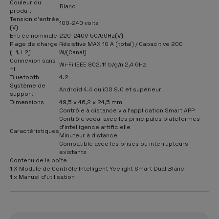
Couleur du
Blanc
produit
Tension d'entrée
100-240 volts
(V)
Entrée nominale
220-240V-50/60Hz(V)
Plage de charge
Résistive MAX 10 A (total) / Capacitive 200
(L1, L2)
W/(Canal)
Connexion sans
Wi-Fi IEEE 802.11 b/g/n 2,4 GHz
fil
Bluetooth
4.2
Système de
Android 4.4 ou iOS 9.0 et supérieur
support
Dimensions
49,5 x 46,2 x 24,5 mm
Contrôle à distance via l'application Smart APP
Contrôle vocal avec les principales plateformes
d'intelligence artificielle
Caractéristiques
Minuteur à distance
Compatible avec les prises ou interrupteurs
existants
Contenu de la boîte
1 X Module de Contrôle Intelligent Yeelight Smart Dual Blanc
1 x Manuel d'utilisation