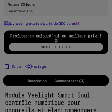
Retour:
30 jours
Garantie:
3 ans
Livraison gratuite à partir de 200 euros!
Profitez-en aujourd'hui au meilleur prix !
🛒
VOIR LES OFFRES
Partager
Save
Description
Commentaires (0)
Module Yeelight Smart Dual,
contrôle numérique pour
appareils et électroménagers