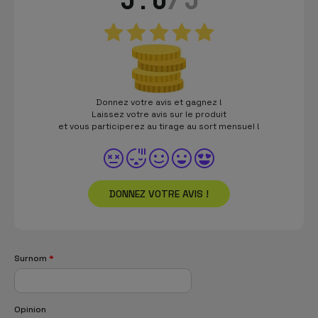
Donnez votre avis et gagnez !
Laissez votre avis sur le produit
et vous participerez au tirage au sort mensuel !
DONNEZ VOTRE AVIS !
Surnom
*
Opinion