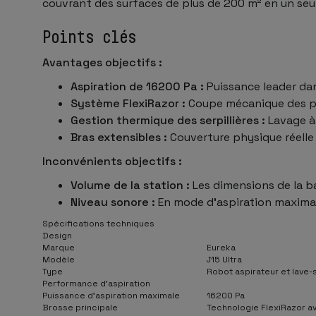
couvrant des surfaces de plus de 200 m² en un seul
Points clés
Avantages objectifs :
Aspiration de 16200 Pa :
Puissance leader dan
Système FlexiRazor :
Coupe mécanique des poi
Gestion thermique des serpillières :
Lavage à 
Bras extensibles :
Couverture physique réelle
Inconvénients objectifs :
Volume de la station :
Les dimensions de la b
Niveau sonore :
En mode d’aspiration maximale
Spécifications techniques
Design
Marque
Eureka
Modèle
J15 Ultra
Type
Robot aspirateur et lave-
Performance d’aspiration
Puissance d’aspiration maximale
16200 Pa
Brosse principale
Technologie FlexiRazor a