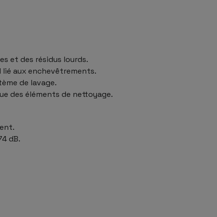
s et des résidus lourds.
l lié aux enchevêtrements.
tème de lavage.
que des éléments de nettoyage.
ent.
74 dB.