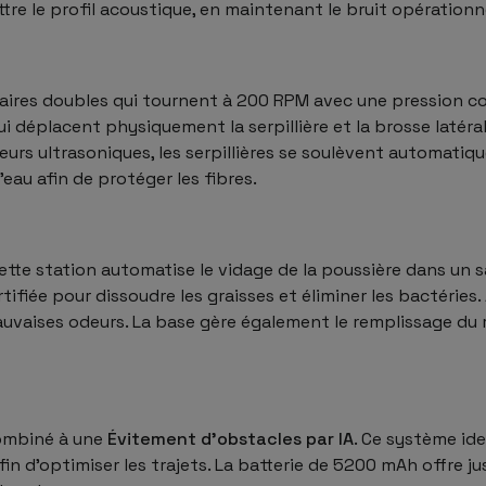
re le profil acoustique, en maintenant le bruit opérationn
irculaires doubles qui tournent à 200 RPM avec une pression
qui déplacent physiquement la serpillière et la brosse latérale
eurs ultrasoniques, les serpillières se soulèvent automatiq
eau afin de protéger les fibres.
Cette station automatise le vidage de la poussière dans un s
tifiée pour dissoudre les graisses et éliminer les bactéries.
mauvaises odeurs. La base gère également le remplissage du
combiné à une
Évitement d’obstacles par IA
. Ce système ide
in d’optimiser les trajets. La batterie de 5200 mAh offre 