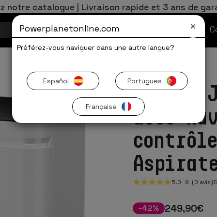
z notre catalogue | Livraison rapide et 3 ans de gar
Powerplanetonline.com
Offres Limitées
C
Préférez-vous naviguer dans une autre langue?
Español
Portugues
EUREKA 
Française
avec na
contrôl
Aspirat
5.0
9
(0 avis)
D
249
,90
€
-
42
%