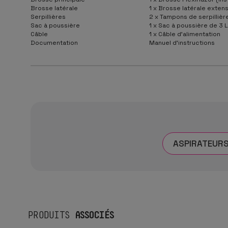
Brosse latérale
1 x Brosse latérale extens
Serpillières
2 x Tampons de serpillière
Sac à poussière
1 x Sac à poussière de 3 L
Câble
1 x Câble d’alimentation
Documentation
Manuel d’instructions
ASPIRATEURS
ASSOCIÉS
PRODUITS