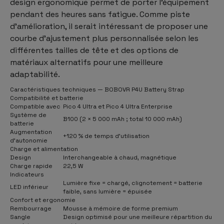
design ergonomique permet de porter l’équipement
pendant des heures sans fatigue. Comme piste
d’amélioration, il serait intéressant de proposer une
courbe d’ajustement plus personnalisée selon les
différentes tailles de tête et des options de
matériaux alternatifs pour une meilleure
adaptabilité.
Caractéristiques techniques — BOBOVR P4U Battery Strap
Compatibilité et batterie
Compatible avec
Pico 4 Ultra et Pico 4 Ultra Enterprise
Système de
B100 (2 × 5 000 mAh ; total 10 000 mAh)
batterie
Augmentation
+120 % de temps d’utilisation
d’autonomie
Charge et alimentation
Design
Interchangeable à chaud, magnétique
Charge rapide
22,5 W
Indicateurs
Lumière fixe = chargé, clignotement = batterie
LED inférieur
faible, sans lumière = épuisée
Confort et ergonomie
Rembourrage
Mousse à mémoire de forme premium
Sangle
Design optimisé pour une meilleure répartition du