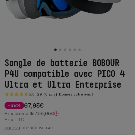
Sangle de batterie BOBOVR
P4U compatible avec PICO 4
Ultra et Ultra Enterprise
5.0
29
(0 avis)
Donnez votre avis !
67
,95
€
-
38
%
Prix conseillé:
109
,95
€
Prix TTC
BOBOVR
-
REF:
BOBOVR-P4U