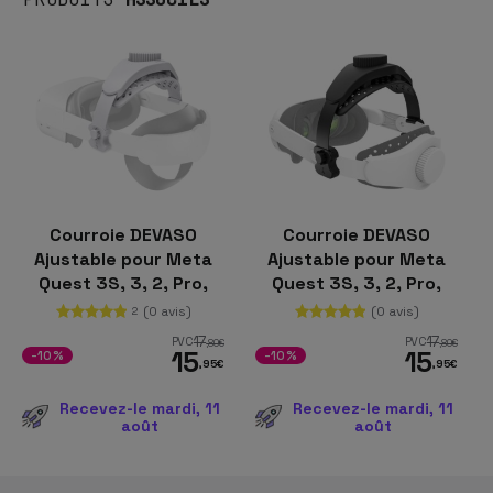
Courroie DEVASO
Courroie DEVASO
Ajustable pour Meta
Ajustable pour Meta
Quest 3S, 3, 2, Pro,
Quest 3S, 3, 2, Pro,
Pico 4, Pico 4 Pro
Pico 4, Pico 4 Pro Noir-
(0 avis)
(0 avis)
2
Blanc
Accessoires pour
17
17
PVC
PVC
,80
€
,80
€
15
15
casque VR
-10%
-10%
,95
€
,95
€
Recevez-le mardi, 11
Recevez-le mardi, 11
août
août