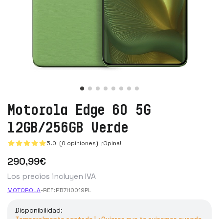
Motorola Edge 60 5G
12GB/256GB Verde
5.0 (0 opiniones)
¡Opina!
290
,99
€
Los precios incluyen IVA
MOTOROLA
-
REF:
PB7H0019PL
Disponibilidad: