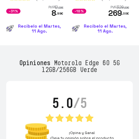
12
329
PVR
PVR
,99
€
,99
€
8
269
-31%
-18%
,99
€
,00
€
Recíbelo el Martes,
Recíbelo el Martes,
11 Ago.
11 Ago.
Opiniones
Motorola Edge 60 5G
12GB/256GB Verde
5.0
/5
¡Opina y Gana!
¡Deja tu opinión sobre el producto