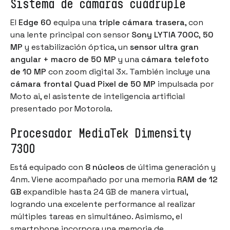
Sistema de cámaras cuádruple
El
Edge 60
equipa una
triple cámara trasera
, con
una lente principal con sensor
Sony LYTIA 700C
,
50
MP
y estabilización óptica, un
sensor ultra gran
angular + macro de 50 MP
y una
cámara telefoto
de 10 MP
con zoom digital 3x. También incluye una
cámara frontal Quad Pixel de 50 MP
impulsada por
Moto ai, el asistente de inteligencia artificial
presentado por Motorola.
Procesador MediaTek Dimensity
7300
Está equipado con
8 núcleos
de última generación y
4nm. Viene acompañado por una memoria
RAM de 12
GB
expandible hasta 24 GB de manera virtual,
logrando una excelente performance al realizar
múltiples tareas en simultáneo. Asimismo, el
smartphone incorpora una memoria de