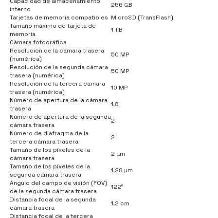
Capacidad de almacenamiento
256 GB
interno
Tarjetas de memoria compatibles
MicroSD (TransFlash)
Tamaño máximo de tarjeta de
1 TB
memoria
Cámara fotográfica
Resolución de la cámara trasera
50 MP
(numérica)
Resolución de la segunda cámara
50 MP
trasera (numérica)
Resolución de la tercera cámara
10 MP
trasera (numérica)
Número de apertura de la cámara
1,8
trasera
Número de apertura de la segunda
2
cámara trasera
Número de diafragma de la
2
tercera cámara trasera
Tamaño de los píxeles de la
2 µm
cámara trasera
Tamaño de los píxeles de la
1,28 µm
segunda cámara trasera
Ángulo del campo de visión (FOV)
122°
de la segunda cámara trasera
Distancia focal de la segunda
1,2 cm
cámara trasera
Distancia focal de la tercera