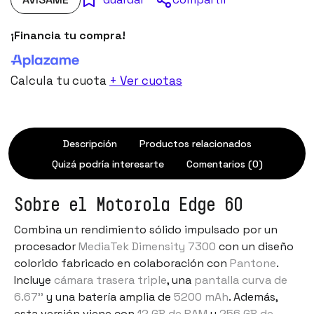
¡Financia tu compra!
Calcula tu cuota
+ Ver cuotas
Descripción
Productos relacionados
Quizá podría interesarte
Comentarios (0)
Sobre el Motorola Edge 60
Combina un rendimiento sólido impulsado por un
procesador
MediaTek Dimensity 7300
con un diseño
colorido fabricado en colaboración con
Pantone
.
Incluye
cámara trasera triple
, una
pantalla curva de
6.67''
y una batería amplia de
5200 mAh
. Además,
esta versión viene con
12 GB de RAM
y
256 GB de