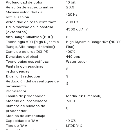
Profundidad de color
10 bit
Relación de aspecto nativa
20:9
Máxima velocidad de
120 Hz
actualización
Velocidad de respuesta táctil
300 Hz
Brillo máximo de la pantalla
4500 cd / m²
(exteriores)
Alto Rango Dinámico (HDR)
Si
Tecnología HDR (High Dynamic
High Dynamic Range 10+ (HDR10
Range, Alto rango dinámico)
Plus)
Gama de colores DCI-P3
100%
Densidad del pixel
446 ppp
Tecnologías específicas
Water touch
Pantalla con esquinas
Si
redondeadas
Blue light reduction
Si
Reducción del desenfoque de
Si
movimiento
Procesador
Familia de procesador
MediaTek Dimensity
Modelo del procesador
7300
Número de núcleos de
8
procesador
Medios de almacenaje
Capacidad de RAM
12 GB
Tipo de RAM
LPDDR4X