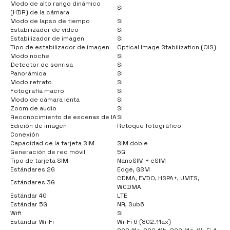
Modo de alto rango dinámico
Si
(HDR) de la cámara
Modo de lapso de tiempo
Si
Estabilizador de vídeo
Si
Estabilizador de imagen
Si
Tipo de estabilizador de imagen
Optical Image Stabilization (OIS)
Modo noche
Si
Detector de sonrisa
Si
Panorámica
Si
Modo retrato
Si
Fotografía macro
Si
Modo de cámara lenta
Si
Zoom de audio
Si
Reconocimiento de escenas de IA
Si
Edición de imagen
Retoque fotográfico
Conexión
Capacidad de la tarjeta SIM
SIM doble
Generación de red móvil
5G
Tipo de tarjeta SIM
NanoSIM + eSIM
Estándares 2G
Edge, GSM
CDMA, EVDO, HSPA+, UMTS,
Estándares 3G
WCDMA
Estándar 4G
LTE
Estándar 5G
NR, Sub6
Wifi
Si
Estándar Wi-Fi
Wi-Fi 6 (802.11ax)