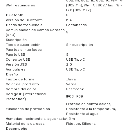
802.11a, 802.11b, 802.11g, Wi-Fi 4
Wi-Fi estándares
(802.11n), Wi-Fi 5 (802.11ac), Wi-
Fi 6 (802.11ax)
Bluetooth
Si
Versión de Bluetooth
5.4
Banda de frecuencia
Pentabanda
Comunicación de Campo Cercano
Si
(NFC)
Suscripción
Tipo de suscripción
Sin suscripción
Puertos e Interfaces
Puerto USB
Si
Conector USB
USB Tipo C
Versión USB
2.0
Auriculares
USB Tipo C
Diseño
Factor de forma
Barra
Color del producto
Verde
Nombre del color
Shamrock
Código IP (International
IP68, IP69
Protection)
Protección contra caídas,
Funciones de protección
Resistente a la temperatura,
Resistente al agua
Humedad: resistente al agua hasta
1,5 m
Material de la carcasa
Plástico, Silicona
Desempeño