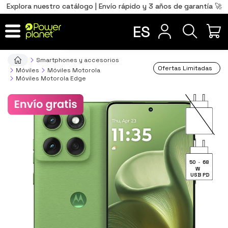
0
Total
Português
PT
,00
€
Explora nuestro catálogo | Envío rápido y 3 años de garantía 🚀
Français
FR
ES
IR AL CARRITO
Smartphones y accesorios
Ofertas Limitadas
Móviles
Móviles Motorola
Móviles Motorola Edge
50
-
68
W
USB PD