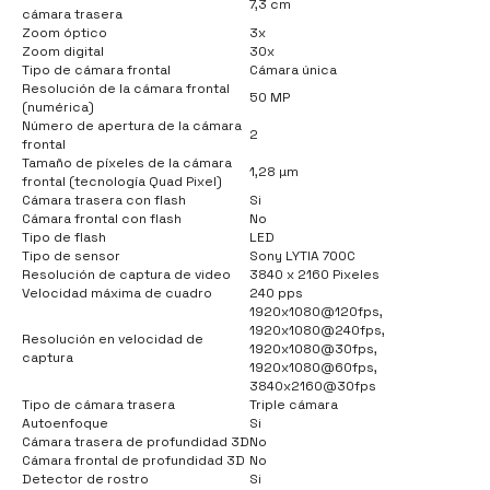
7,3 cm
cámara trasera
Zoom óptico
3x
Zoom digital
30x
Tipo de cámara frontal
Cámara única
Resolución de la cámara frontal
50 MP
(numérica)
Número de apertura de la cámara
2
frontal
Tamaño de píxeles de la cámara
1,28 µm
frontal (tecnología Quad Pixel)
Cámara trasera con flash
Si
Cámara frontal con flash
No
Tipo de flash
LED
Tipo de sensor
Sony LYTIA 700C
Resolución de captura de video
3840 x 2160 Pixeles
Velocidad máxima de cuadro
240 pps
1920x1080@120fps,
1920x1080@240fps,
Resolución en velocidad de
1920x1080@30fps,
captura
1920x1080@60fps,
3840x2160@30fps
Tipo de cámara trasera
Triple cámara
Autoenfoque
Si
Cámara trasera de profundidad 3D
No
Cámara frontal de profundidad 3D
No
Detector de rostro
Si