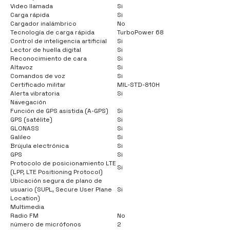
Video llamada
Si
Carga rápida
Si
Cargador inalámbrico
No
Tecnología de carga rápida
TurboPower 68
Control de inteligencia artificial
Si
Lector de huella digital
Si
Reconocimiento de cara
Si
Altavoz
Si
Comandos de voz
Si
Certificado militar
MIL-STD-810H
Alerta vibratoria
Si
Navegación
Función de GPS asistida (A-GPS)
Si
GPS (satélite)
Si
GLONASS
Si
Galileo
Si
Brújula electrónica
Si
GPS
Si
Protocolo de posicionamiento LTE
Si
(LPP, LTE Positioning Protocol)
Ubicación segura de plano de
usuario (SUPL, Secure User Plane
Si
Location)
Multimedia
Radio FM
No
número de micrófonos
2