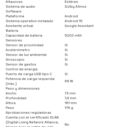
Altavoces
Estéreo
Sistema de audio
Dolby Atmos
Software
Plataforma
Android
Sistema operativo instalado
Android 15
Asistente virtual
Google Assistant
Batería
Capacidad de batería
5200 mAh
Sensores
Sensor de proximidad
Si
Acelerómetro
Si
Sensor de luz ambiental
Si
Giroscopio
Si
Sensor de gestos
Si
Control de energía
Puerto de carga USB tipo C
Si
Potencia de carga requerida
68 W
(máx.)
Peso y dimensiones
Ancho
73 mm
Profundidad
7,9 mm
Altura
161 mm
Peso
179 g
Aprobaciones reguladoras
Cuenta con el certificado DLNA
(Digital Living Network Alliance,
No
Alianza para el estilo de vida