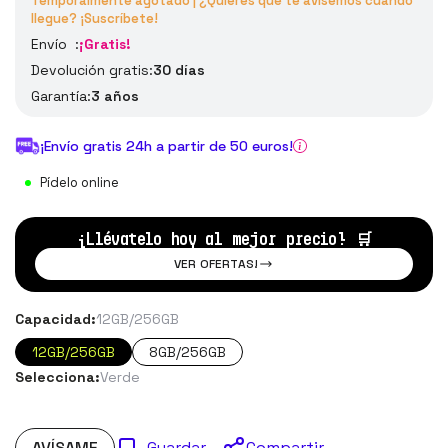
Temporalmente agotado | ¿Quieres que te avisemos cuando
llegue? ¡Suscríbete!
Envío :
¡Gratis!
Devolución gratis:
30 días
Garantía:
3 años
¡Envío gratis 24h a partir de 50 euros!
Pídelo online
¡Llévatelo hoy al mejor precio!
🛒
VER OFERTAS!
Capacidad:
12GB/256GB
12GB/256GB
8GB/256GB
Selecciona:
Verde
AVÍSAME
Compartir
Guardar