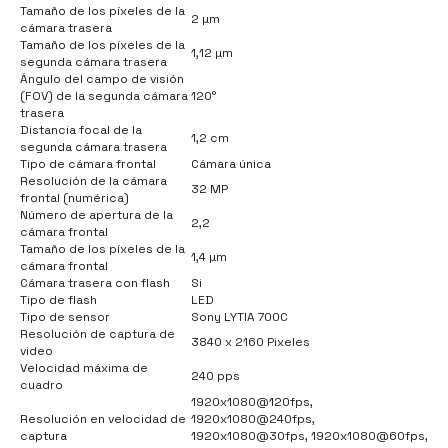
Tamaño de los píxeles de la
2 µm
cámara trasera
Tamaño de los píxeles de la
1,12 µm
segunda cámara trasera
Ángulo del campo de visión
(FOV) de la segunda cámara
120°
trasera
Distancia focal de la
1,2 cm
segunda cámara trasera
Tipo de cámara frontal
Cámara única
Resolución de la cámara
32 MP
frontal (numérica)
Número de apertura de la
2,2
cámara frontal
Tamaño de los píxeles de la
1,4 µm
cámara frontal
Cámara trasera con flash
Si
Tipo de flash
LED
Tipo de sensor
Sony LYTIA 700C
Resolución de captura de
3840 x 2160 Pixeles
video
Velocidad máxima de
240 pps
cuadro
1920x1080@120fps,
Resolución en velocidad de
1920x1080@240fps,
captura
1920x1080@30fps, 1920x1080@60fps,