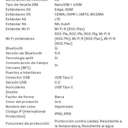
Tipo de tarjeta SIM
NanoSIM + eSIM
Estándares 2G
Edge, GSM
Estándares 3G
CDMA, HSPA+, UMTS, WCDMA
Estándar 4G
LTE
Estándar 5G
NR, Sub6
Estándar Wi-Fi
Wi-Fi 6 (802.11ax)
802.11a, 802.11b, 802.11g, Wi-Fi 4
Wi-Fi estándares
(802.11n), Wi-Fi 5 (802.11ac), Wi-Fi 6
(802.11ax)
Bluetooth
Si
Versión de Bluetooth
5.4
Tecnología aptX
Si
Comunicación de Campo
Si
Cercano (NFC)
Puertos e Interfaces
Conector USB
USB Tipo C
Versión USB
2.0
Auriculares
USB Tipo C
Diseño
Factor de forma
Barra
Color del producto
Gris
Nombre del color
Slipstream
Código IP (International
IP68, IP69
Protection)
Protección contra caídas, Resistente a
Funciones de protección
la temperatura, Resistente al agua