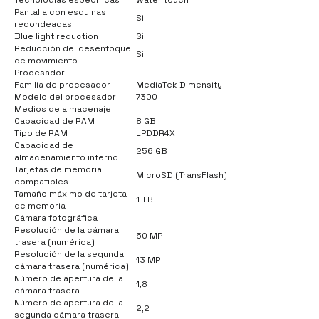
Pantalla con esquinas
Si
redondeadas
Blue light reduction
Si
Reducción del desenfoque
Si
de movimiento
Procesador
Familia de procesador
MediaTek Dimensity
Modelo del procesador
7300
Medios de almacenaje
Capacidad de RAM
8 GB
Tipo de RAM
LPDDR4X
Capacidad de
256 GB
almacenamiento interno
Tarjetas de memoria
MicroSD (TransFlash)
compatibles
Tamaño máximo de tarjeta
1 TB
de memoria
Cámara fotográfica
Resolución de la cámara
50 MP
trasera (numérica)
Resolución de la segunda
13 MP
cámara trasera (numérica)
Número de apertura de la
1,8
cámara trasera
Número de apertura de la
2,2
segunda cámara trasera