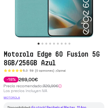
Motorola Edge 60 Fusion 5G
8GB/256GB Azul
5.0
59
(0 opiniones)
¡Opina!
269
,00
€
-
18
%
Precio recomendado:
329
,99
€
Los precios incluyen IVA
MOTOROLA
Disponibilidad:
¡En stock! Recíbelo el Martes, 11 Ago.