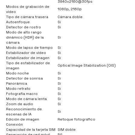
3840x2160@30fps
Modos de grabación de
1080p, 2160p
vídeo
Tipo de cámara trasera
Cámara doble
Autoenfoque
Si
Detector de rostro
Si
Modo de alto rango
dinámico (HDR) de la
Si
cámara
Modo de lapso de tiempo
Si
Estabilizador de vídeo
Si
Estabilizador de imagen
Si
Tipo de estabilizador de
Optical Image Stabilization (OIS)
imagen
Modo noche
Si
Detector de sonrisa
Si
Panorámica
Si
Modo retrato
Si
Fotografía macro
Si
Modo de cámara lenta
Si
Zoom de audio
Si
Reconocimiento de
Si
escenas de IA
Edición de imagen
Retoque fotográfico
Conexión
Capacidad de la tarjeta SIM
SIM doble
Generación de red móvil
5G