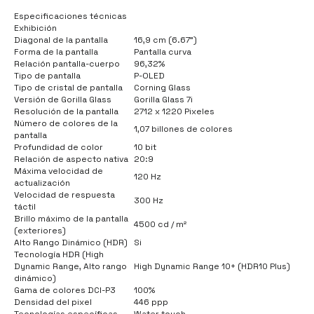
Especificaciones técnicas
Exhibición
Diagonal de la pantalla
16,9 cm (6.67")
Forma de la pantalla
Pantalla curva
Relación pantalla-cuerpo
96,32%
Tipo de pantalla
P-OLED
Tipo de cristal de pantalla
Corning Glass
Versión de Gorilla Glass
Gorilla Glass 7i
Resolución de la pantalla
2712 x 1220 Pixeles
Número de colores de la
1,07 billones de colores
pantalla
Profundidad de color
10 bit
Relación de aspecto nativa
20:9
Máxima velocidad de
120 Hz
actualización
Velocidad de respuesta
300 Hz
táctil
Brillo máximo de la pantalla
4500 cd / m²
(exteriores)
Alto Rango Dinámico (HDR)
Si
Tecnología HDR (High
Dynamic Range, Alto rango
High Dynamic Range 10+ (HDR10 Plus)
dinámico)
Gama de colores DCI-P3
100%
Densidad del pixel
446 ppp
Tecnologías específicas
Water touch