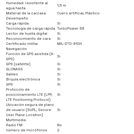
Humedad: resistente al
1,5 m
agua hasta
Material de la carcasa
Cuero artificial, Plástico
Desempeño
Carga rápida
Si
Tecnología de carga rápida
TurboPower 68
Lector de huella digital
Si
Reconocimiento de cara
Si
Certificado militar
MIL-STD-810H
Navegación
Función de GPS asistida (A-
Si
GPS)
GPS (satélite)
Si
GLONASS
Si
Galileo
Si
Brújula electrónica
Si
GPS
Si
Protocolo de
posicionamiento LTE (LPP,
Si
LTE Positioning Protocol)
Ubicación segura de plano
de usuario (SUPL, Secure
Si
User Plane Location)
Multimedia
Radio FM
No
número de micrófonos
2