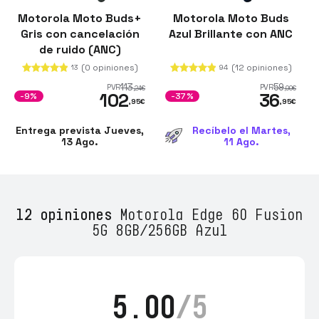
Motorola Moto Buds+
Motorola Moto Buds
Gris con cancelación
Azul Brillante con ANC
de ruido (ANC)
(0 opiniones)
(12 opiniones)
13
94
113
59
PVR
PVR
,24
€
,00
€
102
36
-9%
-37%
,95
€
,95
€
Entrega prevista Jueves,
Recíbelo el Martes,
13 Ago.
11 Ago.
12 opiniones
Motorola Edge 60 Fusion
5G 8GB/256GB Azul
5.00
/5