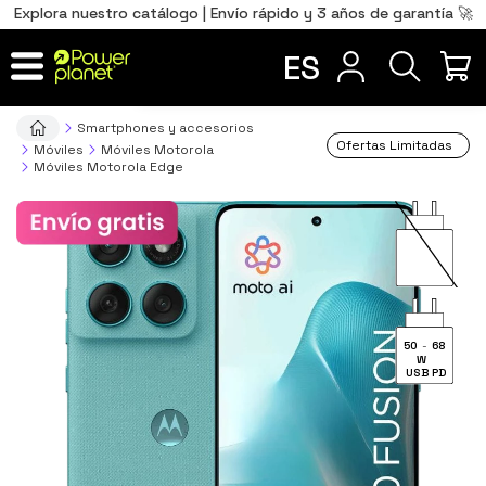
0
Total
Português
PT
,00
€
Explora nuestro catálogo | Envío rápido y 3 años de garantía 🚀
Français
FR
ES
IR AL CARRITO
Smartphones y accesorios
Ofertas Limitadas
Móviles
Móviles Motorola
Móviles Motorola Edge
50
-
68
W
USB PD