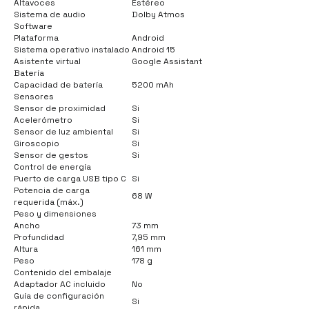
Altavoces
Estéreo
Sistema de audio
Dolby Atmos
Software
Plataforma
Android
Sistema operativo instalado
Android 15
Asistente virtual
Google Assistant
Batería
Capacidad de batería
5200 mAh
Sensores
Sensor de proximidad
Si
Acelerómetro
Si
Sensor de luz ambiental
Si
Giroscopio
Si
Sensor de gestos
Si
Control de energía
Puerto de carga USB tipo C
Si
Potencia de carga
68 W
requerida (máx.)
Peso y dimensiones
Ancho
73 mm
Profundidad
7,95 mm
Altura
161 mm
Peso
178 g
Contenido del embalaje
Adaptador AC incluido
No
Guía de configuración
Si
rápida