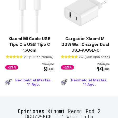
Xiaomi Mi Cable USB
Cargador Xiaomi Mi
Tipo C a USB Tipo C
33W Wall Charger Dual
150cm
USB-A/USB-C
(104 opiniones)
(596 opiniones)
217
802
13
19
PVR
PVR
,00
€
,99
€
9
14
-23%
-25%
,99
€
,95
€
Recíbelo el Martes,
Recíbelo el Martes,
11 Ago.
11 Ago.
Opiniones
Xiaomi Redmi Pad 2
8GB/256GB 11" WiFi Lila