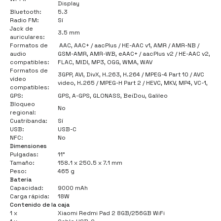
Display
Bluetooth:
5.3
Radio FM:
Sí
Jack de
3.5 mm
auriculares:
Formatos de
AAC, AAC+ / aacPlus / HE-AAC v1, AMR / AMR-NB /
audio
GSM-AMR, AMR-WB, eAAC+ / aacPlus v2 / HE-AAC v2,
compatibles:
FLAC, MIDI, MP3, OGG, WMA, WAV
Formatos de
3GPP, AVI, DivX, H.263, H.264 / MPEG-4 Part 10 / AVC
vídeo
video, H.265 / MPEG-H Part 2 / HEVC, MKV, MP4, VC-1,
compatibles:
GPS:
GPS, A-GPS, GLONASS, BeiDou, Galileo
Bloqueo
No
regional:
Cuatribanda:
Sí
USB:
USB-C
NFC:
No
Dimensiones
Pulgadas:
11"
Tamaño:
158.1 x 250.5 x 7.1 mm
Peso:
465 g
Batería
Capacidad:
9000 mAh
Carga rápida:
18W
Contenido de la caja
1 x
Xiaomi Redmi Pad 2 8GB/256GB WiFi