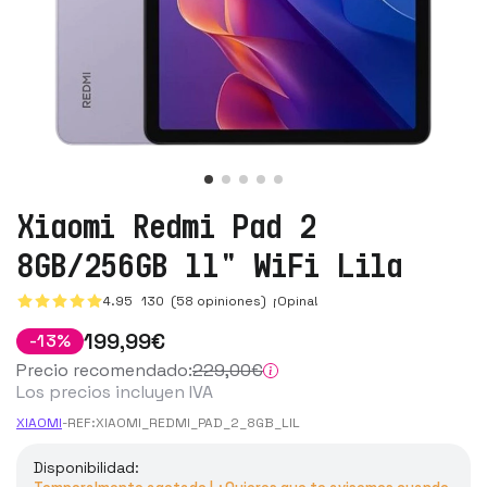
Xiaomi Redmi Pad 2
8GB/256GB 11" WiFi Lila
4.95
130
(58 opiniones)
¡Opina!
199
,99
€
-
13
%
Precio recomendado:
229
,00
€
Los precios incluyen IVA
XIAOMI
-
REF:
XIAOMI_REDMI_PAD_2_8GB_LIL
Disponibilidad: