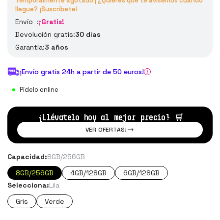
Temporalmente agotado | ¿Quieres que te avisemos cuando
llegue? ¡Suscríbete!
Envío :
¡Gratis!
Devolución gratis:
30 días
Garantía:
3 años
¡Envío gratis 24h a partir de 50 euros!
Pídelo online
¡Llévatelo hoy al mejor precio!
🛒
VER OFERTAS!
Capacidad:
8GB/256GB
8GB/256GB
4GB/128GB
6GB/128GB
Selecciona:
Lila
Gris
Verde