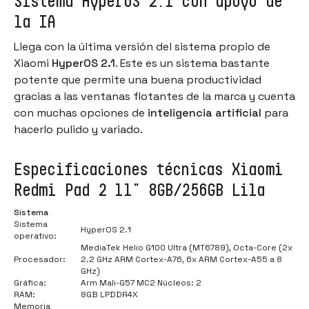
Sistema HyperOS 2.1 con apoyo de
la IA
Llega con la última versión del sistema propio de
Xiaomi
HyperOS 2.1
. Este es un sistema bastante
potente que permite una buena productividad
gracias a las ventanas flotantes de la marca y cuenta
con muchas opciones de
inteligencia artificial
para
hacerlo pulido y variado.
Especificaciones técnicas Xiaomi
Redmi Pad 2 11" 8GB/256GB Lila
Sistema
Sistema
HyperOS 2.1
operativo:
MediaTek Helio G100 Ultra (MT6789), Octa-Core (2x
Procesador:
2.2 GHz ARM Cortex-A76, 6x ARM Cortex-A55 a 8
GHz)
Gráfica:
Arm Mali-G57 MC2 Núcleos: 2
RAM:
8GB LPDDR4X
Memoria