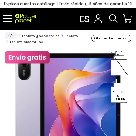
0
Total
Português
PT
,00
€
Explora nuestro catálogo | Envío rápido y 3 años de garantía 🚀
Français
FR
ES
IR AL CARRITO
Tablets y accesorios
Tablets
Ofertas Limitadas
Tablets Xiaomi Pad
10
-
18
W
USB PD