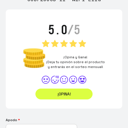
5.0
/5
¡Opina y Gana!
¡Deja tu opinión sobre el producto
y entrarás en el sorteo mensual!
¡OPINA!
Apodo
*