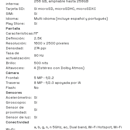
256 GB, ampliable hasta 258GB
interna:
Tarjeta SD:
Sí microSD, microSDHC, microSDXC
SIM:
Sí
Idioma:
Multi idioma (incluye español y portugués)
Play Store:
Sí
Pantalla
Características:
11"
Definición:
2.5K
Resolución:
1600 x 2500 píxeles
Densidad:
274 ppi
Tasa de
90 Hz
actualización:
Brillo:
500 nits
Altavoces:
4 (Estéreo con Dolby Atmos)
Cámara
Frontal:
5 MP - f/2.2
Trasera:
8 MP - f/2.0 apoyada por IA
Flash:
No
Sensores
Acelerómetro:
Sí
Giroscopio:
Sí
Sensor de
Sí
proximidad:
Sensor de luz:
Sí
Conectividad
a, b, g, n, n 5GHz, ac, Dual band, Wi-Fi Hotspot, Wi-Fi
Wi-Fi: