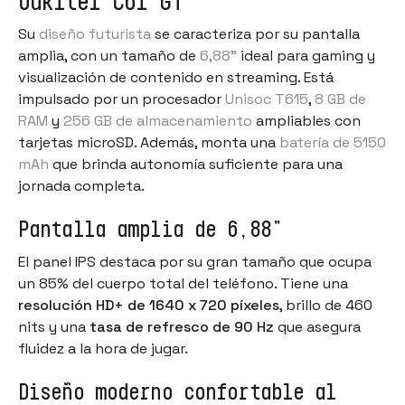
Oukitel C61 GT
Su
diseño futurista
se caracteriza por su pantalla
amplia, con un tamaño de
6,88"
ideal para gaming y
visualización de contenido en streaming. Está
impulsado por un procesador
Unisoc T615
,
8 GB de
RAM
y
256 GB de almacenamiento
ampliables con
tarjetas microSD. Además, monta una
batería de 5150
mAh
que brinda autonomía suficiente para una
jornada completa.
Pantalla amplia de 6,88"
El panel IPS destaca por su gran tamaño que ocupa
un 85% del cuerpo total del teléfono. Tiene una
resolución HD+ de 1640 x 720 píxeles
, brillo de 460
nits y una
tasa de refresco de 90 Hz
que asegura
fluidez a la hora de jugar.
Diseño moderno confortable al