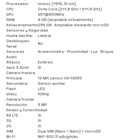
Procesador
Unisoc (T615, 12 nm)
CPU
Octa-Core (2×1.8 GHz + 6×1.6 GHz)
GPU
G57@850MHz
RAM
8 GB (ampliable virtualmente)
Almacenamiento
256 GB · Ampliable mediante microSD
Sensores y Seguridad
Huella dactilar
Lateral
Desbloqueo
No
facial
Sensores
Acelerómetro · Proximidad · Luz · Brújula
Audio
Altavoz
Estéreo
Jack 3.5mm
Sí
Cámara trasera
Principal
13 MP, sensor OV-13855
Secundaria
Sensor auxiliar
Flash
LED
Vídeo
1080p
Cámara frontal
Resolución
5 MP
Redes y Conectividad
4G LTE
Sí
3G
Sí
2G
Sí
SIM
Dual SIM (Nano + Nano) + microSD
Wi-Fi
WiFi 802.11 a/b/g/n/ac