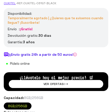
OUKITEL
-
REF:
OUKITEL-C61GT-BLACK
Disponibilidad:
Temporalmente agotado | ¿Quieres que te avisemos cuando
llegue? ¡Suscríbete!
Envío :
¡Gratis!
Devolución gratis:
30 días
Garantía:
3 años
¡Envío gratis 24h a partir de 50 euros!
Pídelo online
¡Llévatelo hoy al mejor precio!
🛒
VER OFERTAS!
Capacidad:
8GB/256GB
8GB/256GB