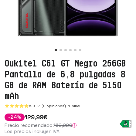
Oukitel C61 GT Negro 256GB
Pantalla de 6,8 pulgadas 8
GB de RAM Batería de 5150
mAh
5.0
2
(0 opiniones)
¡Opina!
129
,99
€
-
24
%
Precio recomendado:
169
,99
€
Los precios incluyen IVA