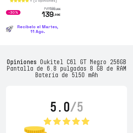
(0 opiniones)
5
199
PVR
,95
€
139
-30%
,98
€
Recíbelo el Martes,
11 Ago.
Opiniones
Oukitel C61 GT Negro 256GB
Pantalla de 6,8 pulgadas 8 GB de RAM
Batería de 5150 mAh
5.0
/5