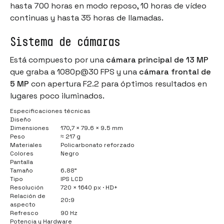
hasta 700 horas en modo reposo, 10 horas de vídeo
continuas y hasta 35 horas de llamadas.
Sistema de cámaras
Está compuesto por una
cámara principal de 13 MP
que graba a 1080p@30 FPS y una
cámara frontal de
5 MP
con apertura F2.2 para óptimos resultados en
lugares poco iluminados.
Especificaciones técnicas
Diseño
Dimensiones
170,7 × 79.6 × 9.5 mm
Peso
≈ 217 g
Materiales
Policarbonato reforzado
Colores
Negro
Pantalla
Tamaño
6.88"
Tipo
IPS LCD
Resolución
720 × 1640 px · HD+
Relación de
20:9
aspecto
Refresco
90 Hz
Potencia y Hardware