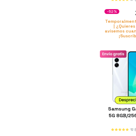
-52%
Temporalment
| ¿Quieres
avisemos cuan
¡Suscrí
Samsung Ga
5G 8GB/25
12