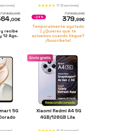
 opiniones)
17
(3 opiniones)
PVR
499
,00
€
PVR
499
,00
€
364
379
-24%
,00
€
,99
€
Temporalmente agotado
y recibe
| ¿Quieres que te
y 12 Ago.
avisemos cuando llegue?
¡Suscríbete!
mart 5G
Xiaomi Redmi A4 5G
Dorado
4GB/128GB Lila
piniones)
10
(0 opiniones)