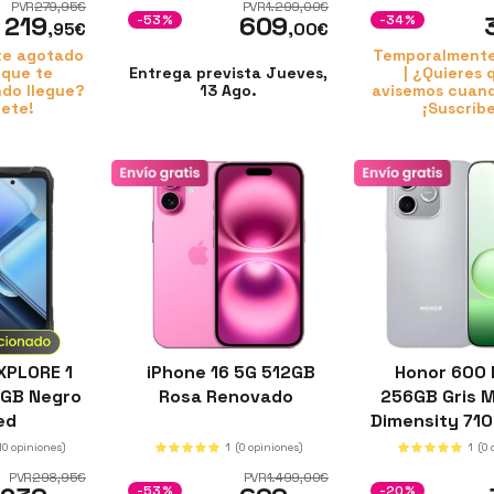
PVR
279
,95
€
PVR
1.299
,00
€
219
609
-53%
-34%
,95
€
,00
€
e agotado
Temporalment
 que te
Entrega prevista Jueves,
| ¿Quieres 
do llegue?
13 Ago.
avisemos cuand
bete!
¡Suscríb
XPLORE 1
iPhone 16 5G 512GB
Honor 600 
6GB Negro
Rosa Renovado
256GB Gris 
ed
Dimensity 7100
nm) 8GB d
10 opiniones)
1
(0 opiniones)
1
(0 
Batería de 
PVR
298
,95
€
PVR
1.499
,00
€
-53%
-20%