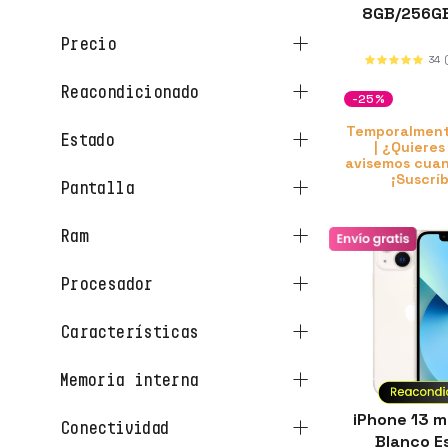
8GB/256G
precio
34
reacondicionado
-25%
Temporalment
estado
| ¿Quieres
avisemos cuan
¡Suscrí
pantalla
ram
procesador
características
memoria interna
iPhone 13 m
conectividad
Blanco Es