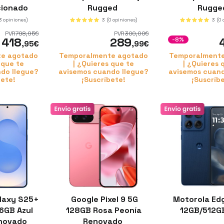
cionado
Rugged
Rugg
e A
3 opiniones)
3
(0 opiniones)
3
(0
PVR
798
,95
€
PVR
300
,00
€
418
289
-8%
,95
€
,99
€
e agotado
Temporalmente agotado
Temporalment
 que te
| ¿Quieres que te
| ¿Quieres 
do llegue?
avisemos cuando llegue?
avisemos cuand
bete!
¡Suscríbete!
¡Suscríb
laxy S25+
Google Pixel 9 5G
Motorola Ed
6GB Azul
128GB Rosa Peonía
12GB/512G
enovado
Renovado