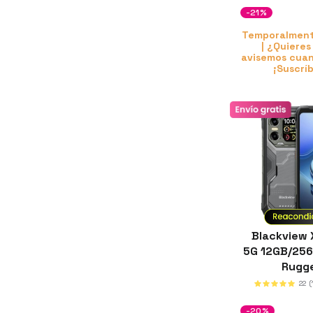
-21%
Temporalment
| ¿Quieres
avisemos cuan
¡Suscrí
Blackview 
5G 12GB/25
Rugg
22
(
-20%