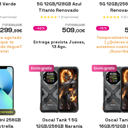
B Verde
5G 12GB/128GB Azul
5G 12GB/256
Titanio Renovado
Renova
(0 opiniones)
1
(0 opiniones)
3
(0
PVR
399
,00
€
PVR
999
,00
€
299
509
-49%
-19%
,99
€
,00
€
e agotado
Temporalment
 que te
Entrega prevista Jueves,
| ¿Quieres 
do llegue?
13 Ago.
avisemos cuand
bete!
¡Suscríb
ini 256GB
Oscal Tank 1 5G
Oscal Tan
trella
12GB/256GB Naranja
16GB/512GB 