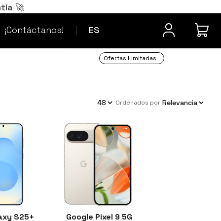
Português
PT
tía 🚀
¿Dudas? Contacta
Français
FR
¡Contáctanos!
ES
Ofertas Limitadas
ordenados por
axy S25+
Google Pixel 9 5G