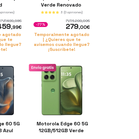
ed
Verde Renovado
 opiniones)
3
(0 opiniones)
PVR
499
,98
€
PVR
1.209
,00
€
459
279
-77%
,99
€
,00
€
e agotado
Temporalmente agotado
que te
| ¿Quieres que te
o llegue?
avisemos cuando llegue?
ete!
¡Suscríbete!
ge 60 5G
Motorola Edge 60 5G
B Azul
12GB/512GB Verde