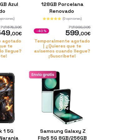
GB Azul
128GB Porcelana
do
Renovado
 opiniones)
(0 opiniones)
PVR
678
,99
€
PVR
999
,00
€
549
599
-40%
,00
€
,00
€
e agotado
Temporalmente agotado
que te
| ¿Quieres que te
o llegue?
avisemos cuando llegue?
ete!
¡Suscríbete!
k 1 5G
Samsung Galaxy Z
Naranja
Flip5 5G 8GB/256GB