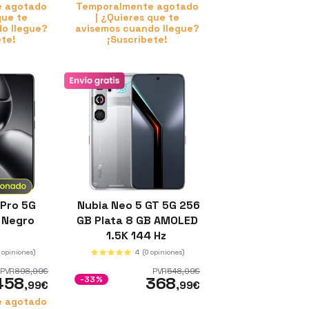
e agotado
Temporalmente agotado
que te
| ¿Quieres que te
o llegue?
avisemos cuando llegue?
ete!
¡Suscríbete!
 Pro 5G
Nubia Neo 5 GT 5G 256
 Negro
GB Plata 8 GB AMOLED
1.5K 144 Hz
 opiniones)
4
(0 opiniones)
PVR
898
,99
€
PVR
548
,99
€
458
368
-33%
,99
€
,99
€
e agotado