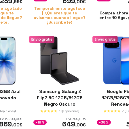
239
699
,96
€
,00
€
e agotado
Temporalmente agotado
 que te
| ¿Quieres que te
Compra ahora 
do llegue?
avisemos cuando llegue?
entre 10 Ago. 
bete!
¡Suscríbete!
12GB Azul
Samsung Galaxy Z
Google Pix
enovado
Flip7 5G 12GB/512GB
12GB/128GB
Negro Oscuro
Renova
Renovado
0 opiniones)
3
(0 opiniones)
7
(0
PVR
1.209
,00
€
PVR
799
,00
€
869
649
-19%
-38%
,00
€
,00
€