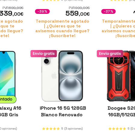
PVR
699
,99
€
PVR
909
,00
€
339
559
-39%
-37%
,00
€
,00
€
e agotado
Temporalmente agotado
Temporalment
 que te
| ¿Quieres que te
| ¿Quieres 
do llegue?
avisemos cuando llegue?
avisemos cuand
bete!
¡Suscríbete!
¡Suscríb
laxy A16
iPhone 16 5G 128GB
Doogee S20
6GB Gris
Blanco Renovado
16GB/512G
(0 opiniones)
5
(3 opiniones)
5
(0