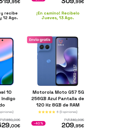
319
309
,95
€
,99
€
y recibe
¡En camino! Recíbelo
y 12 Ago.
Jueves, 13 Ago.
el 10
Motorola Moto G57 5G
 Indigo
256GB Azul Pantalla de
do
120 Hz 8GB de RAM
Sensor SONY
 opiniones)
6
(0 opiniones)
PVR
859
,00
€
PVR
349
,99
€
529
209
-40%
,00
€
,95
€