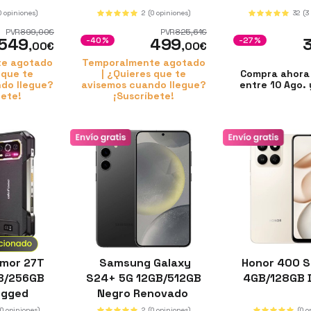
0 opiniones)
2
(0 opiniones)
32
(3
PVR
899
,00
€
PVR
825
,61
€
549
499
-40%
-27%
,00
€
,00
€
e agotado
Temporalmente agotado
 que te
| ¿Quieres que te
Compra ahora 
do llegue?
avisemos cuando llegue?
entre 10 Ago. 
bete!
¡Suscríbete!
rmor 27T
Samsung Galaxy
Honor 400 S
GB/256GB
S24+ 5G 12GB/512GB
4GB/128GB 
ugged
Negro Renovado
(0 opiniones)
2
(0 opiniones)
(0 o