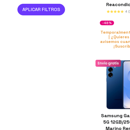
Reacondi
Clas
4
(
-48%
Temporalment
| ¿Quieres
avisemos cuan
¡Suscrí
Samsung Ga
5G 12GB/25
Marino R