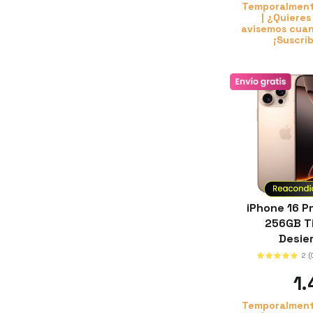
Temporalment
| ¿Quieres
avisemos cuan
¡Suscrí
iPhone 16 P
256GB T
Desie
2
(
1
Temporalment