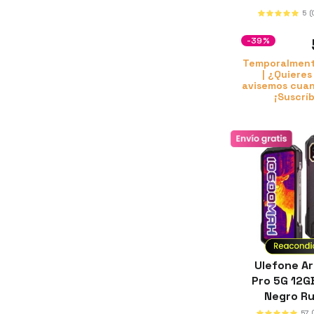
5
(
-39%
Temporalment
| ¿Quieres
avisemos cuan
¡Suscrí
Ulefone A
Pro 5G 12
Negro R
57