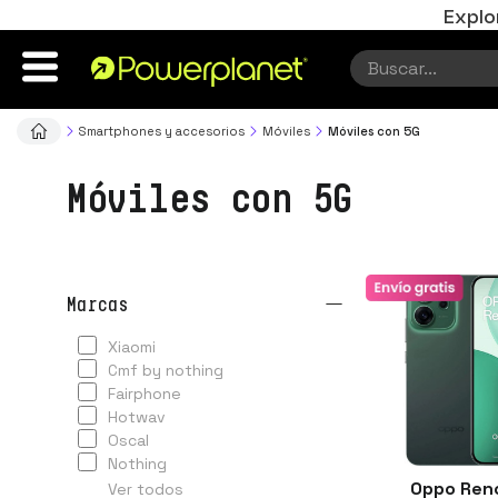
Explo
Smartphones y accesorios
Móviles
Móviles con 5G
Móviles con 5G
marcas
xiaomi
cmf by nothing
fairphone
hotwav
oscal
nothing
Oppo Ren
Ver todos