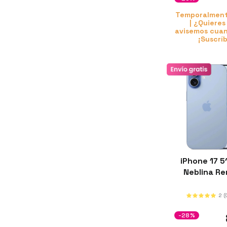
Temporalment
| ¿Quieres
avisemos cuan
¡Suscrí
iPhone 17 5
Neblina R
2
(
-28%