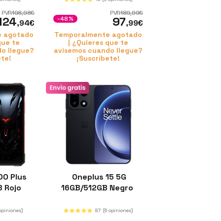
PVR
198
,98
€
PVR
189
,99
€
124
97
-48%
,94
€
,99
€
e agotado
Temporalmente agotado
que te
| ¿Quieres que te
o llegue?
avisemos cuando llegue?
ete!
¡Suscríbete!
0 Plus
Oneplus 15 5G
B Rojo
16GB/512GB Negro
 opiniones)
87
(6 opiniones)