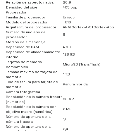
Relación de aspecto nativa
20:9
Densidad del pixel
405 ppp
Procesador
Familia de procesador
Unisoc
Modelo del procesador
T616
Arquitectura del procesador
ARM Cortex-A75+Cortex-A55
Número de núcleos de
8
procesador
Medios de almacenaje
Capacidad de RAM
4 GB
Capacidad de almacenamiento
128 GB
interno
Tarjetas de memoria
MicroSD (TransFlash)
compatibles
Tamaño máximo de tarjeta de
1 TB
memoria
Tipo de ranura para tarjeta de
Ranura híbrida
memoria
Cámara fotográfica
Resolución de la cámara trasera
50 MP
(numérica)
Resolución de la cámara con
2 MP
objetivo macro (numérica)
Número de apertura de la
1,8
cámara trasera
Número de apertura de la
2,4