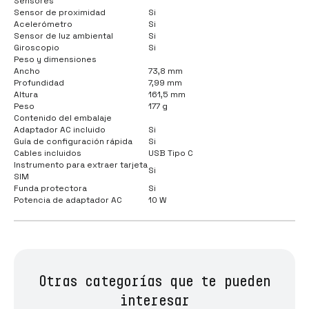
Sensores
Sensor de proximidad
Si
Acelerómetro
Si
Sensor de luz ambiental
Si
Giroscopio
Si
Peso y dimensiones
Ancho
73,8 mm
Profundidad
7,99 mm
Altura
161,5 mm
Peso
177 g
Contenido del embalaje
Adaptador AC incluido
Si
Guía de configuración rápida
Si
Cables incluidos
USB Tipo C
Instrumento para extraer tarjeta
Si
SIM
Funda protectora
Si
Potencia de adaptador AC
10 W
Otras categorías que te pueden
interesar