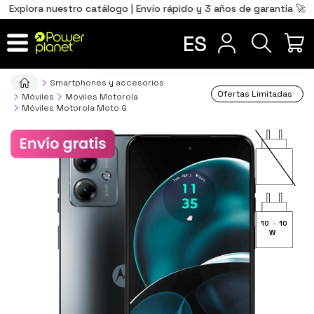
0
Total
Português
PT
,00
€
Explora nuestro catálogo | Envío rápido y 3 años de garantía 🚀
Français
FR
ES
IR AL CARRITO
Smartphones y accesorios
Ofertas Limitadas
Móviles
Móviles Motorola
Móviles Motorola Moto G
10
-
10
W