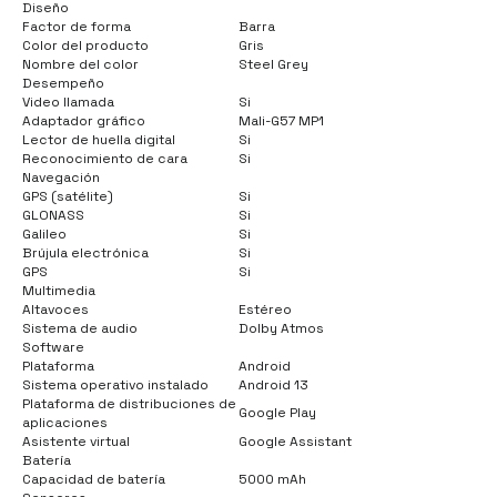
Diseño
Factor de forma
Barra
Color del producto
Gris
Nombre del color
Steel Grey
Desempeño
Video llamada
Si
Adaptador gráfico
Mali-G57 MP1
Lector de huella digital
Si
Reconocimiento de cara
Si
Navegación
GPS (satélite)
Si
GLONASS
Si
Galileo
Si
Brújula electrónica
Si
GPS
Si
Multimedia
Altavoces
Estéreo
Sistema de audio
Dolby Atmos
Software
Plataforma
Android
Sistema operativo instalado
Android 13
Plataforma de distribuciones de
Google Play
aplicaciones
Asistente virtual
Google Assistant
Batería
Capacidad de batería
5000 mAh