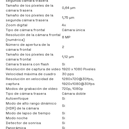
segunda cámara trasera
Tamaño de los píxeles de la
0,64 µm
cámara trasera
Tamaño de los píxeles de la
1,75 µm
segunda cámara trasera
Zoom digital
4x
Tipo de cámara frontal
Cámara única
Resolución de la cámara frontal
8 MP
(numérica)
Número de apertura de la
2
cámara frontal
Tamaño de los píxeles de la
1,12 µm
cámara frontal
Cámara trasera con flash
Si
Resolución de captura de video
1920 x 1080 Pixeles
Velocidad máxima de cuadro
30 pps
Resolución en velocidad de
1280x720@30fps,
captura
1920x1080@30fps
Modos de grabación de vídeo
720p, 1080p
Tipo de cámara trasera
Cámara doble
Autoenfoque
Si
Modo de alto rango dinámico
Si
(HDR) de la cámara
Modo de lapso de tiempo
Si
Modo noche
Si
Detector de sonrisa
Si
Panorámica
Si