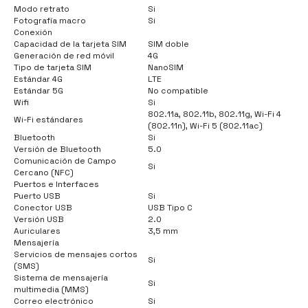
Modo retrato
Si
Fotografía macro
Si
Conexión
Capacidad de la tarjeta SIM
SIM doble
Generación de red móvil
4G
Tipo de tarjeta SIM
NanoSIM
Estándar 4G
LTE
Estándar 5G
No compatible
Wifi
Si
802.11a, 802.11b, 802.11g, Wi-Fi 4
Wi-Fi estándares
(802.11n), Wi-Fi 5 (802.11ac)
Bluetooth
Si
Versión de Bluetooth
5.0
Comunicación de Campo
Si
Cercano (NFC)
Puertos e Interfaces
Puerto USB
Si
Conector USB
USB Tipo C
Versión USB
2.0
Auriculares
3,5 mm
Mensajería
Servicios de mensajes cortos
Si
(SMS)
Sistema de mensajería
Si
multimedia (MMS)
Correo electrónico
Si