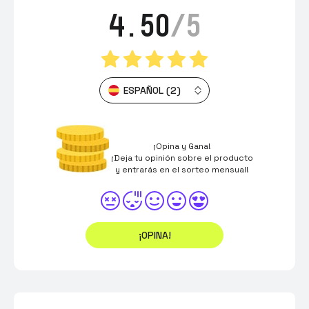
4.50
/5
ESPAÑOL (2)
¡Opina y Gana!
¡Deja tu opinión sobre el producto
y entrarás en el sorteo mensual!
¡OPINA!