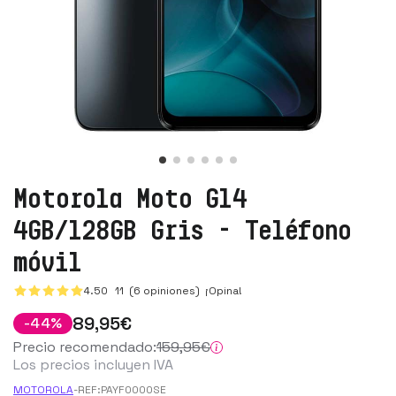
Motorola Moto G14
4GB/128GB Gris - Teléfono
móvil
4.50
11
(6 opiniones)
¡Opina!
89
,95
€
-
44
%
Precio recomendado:
159
,95
€
Los precios incluyen IVA
MOTOROLA
-
REF:
PAYF0000SE