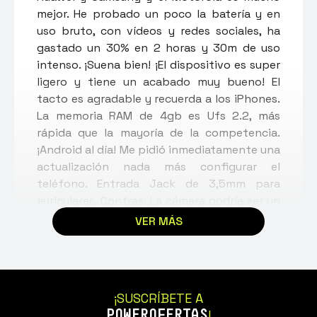
mejor. He probado un poco la batería y en
uso bruto, con vídeos y redes sociales, ha
gastado un 30% en 2 horas y 30m de uso
intenso. ¡Suena bien! ¡El dispositivo es super
ligero y tiene un acabado muy bueno! El
tacto es agradable y recuerda a los iPhones.
La memoria RAM de 4gb es Ufs 2.2, más
rápida que la mayoría de la competencia.
¡Android al día! Me pidió inmediatamente una
actualización nada más configurar el
teléfono. Entrada Jack de 3,5mm para
auriculares. Contras: La cámara podría ser un
poco mejor. Las fotos son buenas de día y
VER MÁS
con mucha luz, mientras que las nocturnas o
con poca luz son menos recomendables.
También carece de objetivo gran angular,
pero por el precio es aceptable. La carga
¡SUSCRÍBETE A
podría ser más rápida. Sólo tiene 15W. En
POWEROFERTAS
!