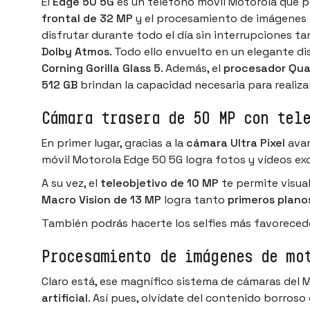
El
Edge 50 5G
es un
teléfono móvil Motorola
que pe
frontal de 32 MP
y el procesamiento de imágenes
disfrutar durante todo el día sin interrupciones ta
Dolby Atmos
. Todo ello envuelto en un elegante d
Corning Gorilla Glass 5
. Además, el
procesador Qua
512 GB
brindan la capacidad necesaria para realizar
Cámara trasera de 50 MP con tel
En primer lugar, gracias a la
cámara Ultra Pixel
ava
móvil Motorola Edge 50 5G logra fotos y vídeos ex
A su vez, el
teleobjetivo de 10 MP
te permite visual
Macro Vision de 13 MP
logra tanto
primeros plano
También podrás hacerte los
selfies
más favorecedo
Procesamiento de imágenes de mo
Claro está, ese magnífico sistema de cámaras del
artificial
. Así pues, olvídate del contenido borroso