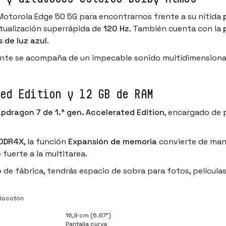
Motorola Edge 50 5G para encontrarnos frente a su nítida
tualización superrápida de
120 Hz
. También cuenta con la
 de luz azul
.
iente se acompaña de un impecable sonido multidimensional
ed Edition y 12 GB de RAM
pdragon 7 de 1.ª gen. Accelerated Edition
, encargado de 
PDDR4X
, la función
Expansión de memoria
convierte de man
 fuerte a la multitarea.
e fábrica, tendrás espacio de sobra para fotos, películas,
elocotón
16,9 cm (6.67")
Pantalla curva