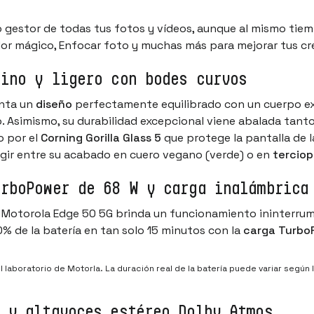
 gestor de todas tus fotos y vídeos, aunque al mismo tie
rador mágico, Enfocar foto y muchas más para mejorar tus cr
fino y ligero con bodes curvos
enta un
diseño
perfectamente equilibrado con un cuerpo 
. Asimismo, su durabilidad excepcional viene abalada tanto
o por el
Corning Gorilla Glass 5
que protege la pantalla de l
ligir entre su acabado en cuero vegano (verde) o en
terciop
urboPower de 68 W y carga inalámbrica
il Motorola Edge 50 5G brinda un funcionamiento ininterru
% de la batería en tan solo 15 minutos con la
carga Turbo
 laboratorio de Motorla. La duración real de la batería puede variar según la
” y altavoces estéreo Dolby Atmos