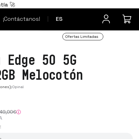
Português
PT
tía 🚀
¿Dudas? Contacta
Français
FR
¡Contáctanos!
ES
Ofertas Limitadas
a Edge 50 5G
2GB Melocotón
iones)
¡Opina!
49
,00
€
A
E