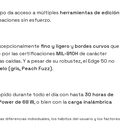
mpo da acceso a múltiples
herramientas de edición
eaciones sin esfuerzo.
excepcionalmente
fino y ligero
y
bordes curvos
que
 por las certificaciones
MIL-810H
de carácter
as caídas. Y a pesar de su robustez, el Edge 50 no
elo (gris, Peach Fuzz)
.
mpido durante todo el día con hasta
30 horas de
Power de 68 W
, o bien con la
carga inalámbrica
s diferencias individuales, los hábitos del usuario y los factores