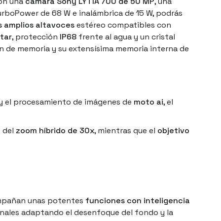
con una
cámara Sony LYTIA 700 de 50 MP
, una
rboPower de 68 W e inalámbrica de 15 W, podrás
s amplios altavoces
estéreo compatibles con
itar
, protección
IP68
frente al agua y un cristal
 de memoria y su extensísima memoria interna de
y el procesamiento de imágenes de
moto ai
, el
 del
zoom híbrido de 30x
, mientras que el
objetivo
compañan unas potentes
funciones con inteligencia
nales adaptando el desenfoque del fondo y la