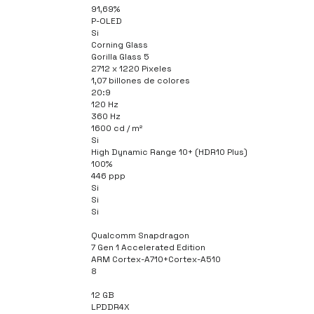
91,69%
P-OLED
Si
Corning Glass
Gorilla Glass 5
2712 x 1220 Pixeles
1,07 billones de colores
20:9
120 Hz
360 Hz
1600 cd / m²
Si
High Dynamic Range 10+ (HDR10 Plus)
100%
446 ppp
Si
Si
Si
Qualcomm Snapdragon
7 Gen 1 Accelerated Edition
ARM Cortex-A710+Cortex-A510
8
12 GB
LPDDR4X