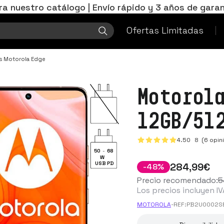
ra nuestro catálogo | Envío rápido y 3 años de garan
Ofertas Limitadas
s Motorola Edge
Motorol
12GB/51
4.50
8
(6 opin
50
-
68
W
USB PD
284
,99
€
-
48
%
Precio recomendado:
5
Los precios incluyen IV
MOTOROLA
-
REF:
PB2U0002S