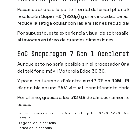
Pasamos ahora a la parte frontal del smartphone 
resolución
Super HD (1220p)
y una velocidad de ac
reduce la fatiga ocular con las
emisiones reducidas
Por supuesto, esta experiencia visual de sobresal
altavoces estéreo
de grandes dimensiones.
SoC Snapdragon 7 Gen 1 Accelerat
Aunque esto no sería posible sin el procesador
Sna
del teléfono móvil Motorola Edge 50 5G.
Y por si no fueran suficientes sus
12 GB de RAM L
disponible en una
RAM virtual
, permitiéndote darle
Por último, gracias a los
512 GB
de almacenamiento d
cosas.
Especificaciones técnicas Motorola Edge 50 5G 12GB/512GB M
Pantalla
Diagonal de la pantalla
Forma de la pantalla