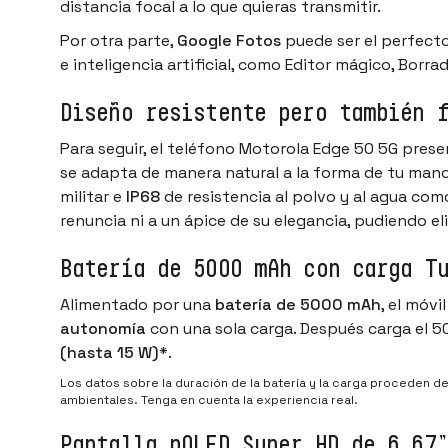
distancia focal a lo que quieras transmitir.
Por otra parte,
Google Fotos
puede ser el perfecto
e inteligencia artificial, como Editor mágico, Bor
Diseño resistente pero también 
Para seguir, el teléfono Motorola Edge 50 5G pres
se adapta de manera natural a la forma de tu mano
militar e
IP68
de resistencia al polvo y al agua com
renuncia ni a un ápice de su elegancia, pudiendo e
Batería de 5000 mAh con carga T
Alimentado por una
batería de 5000 mAh
, el móv
autonomía
con una sola carga. Después carga el 50
(hasta 15 W)
*.
Los datos sobre la duración de la batería y la carga proceden del
ambientales. Tenga en cuenta la experiencia real.
Pantalla pOLED Super HD de 6.67