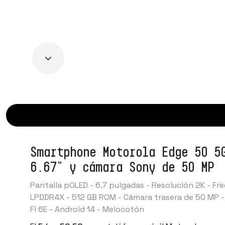
Smartphone Motorola Edge 50 5
6.67” y cámara Sony de 50 MP
Pantalla pOLED - 6.7 pulgadas - Resolución 2K - F
LPDDR4X - 512 GB ROM - Cámara trasera de 50 MP - 
Fi 6E - Android 14 -
Melocotón