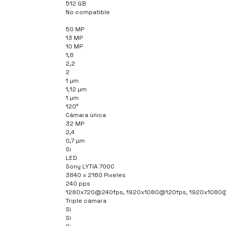
512 GB
No compatible
50 MP
13 MP
10 MP
1,8
2,2
2
1 µm
1,12 µm
1 µm
120°
Cámara única
32 MP
2,4
0,7 µm
Si
LED
Sony LYTIA 700C
3840 x 2160 Pixeles
240 pps
1280x720@240fps, 1920x1080@120fps, 1920x1080
Triple cámara
Si
Si