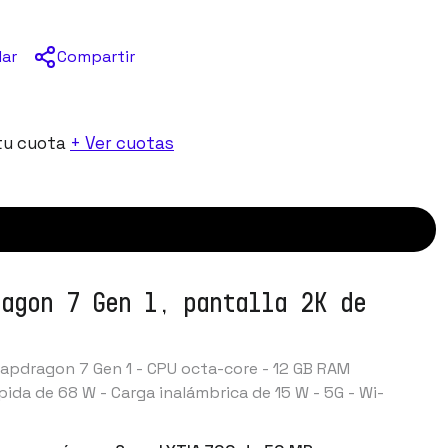
Compartir
dar
tu cuota
+ Ver cuotas
agon 7 Gen 1, pantalla 2K de
napdragon 7 Gen 1 - CPU octa-core - 12 GB RAM
ida de 68 W - Carga inalámbrica de 15 W - 5G - Wi-