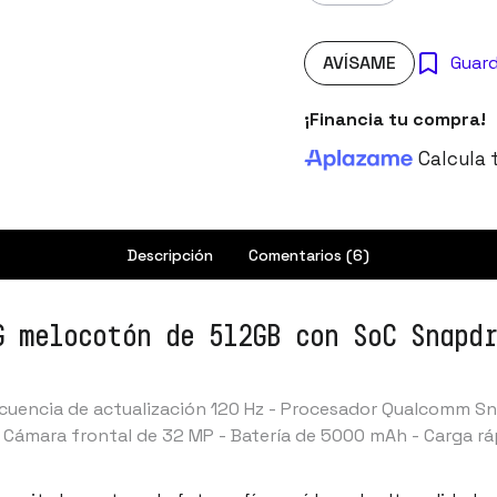
AVÍSAME
Guar
¡Financia tu compra!
Calcula 
Descripción
Comentarios (6)
G melocotón de 512GB con SoC Snapdr
recuencia de actualización 120 Hz - Procesador Qualcomm S
Cámara frontal de 32 MP - Batería de 5000 mAh - Carga ráp