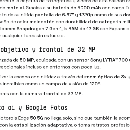
rmite la captura de fotografías y vídeos de alta calidad 
 de
moto ai
. Gracias a su
batería de 5000 mAh
con carga Tu
nto de su nítida
pantalla de 6.67” y 1220p
como de sus
do
iseño de color
melocotón
con
durabilidad de categoría mil
lcomm Snapdragon 7 Gen 1
, la
RAM de 12 GB
con Expansión
 cualquier tarea sin esfuerzo.
eobjetivo y frontal de 32 MP
nzada de
50 MP
, equipada con un
sensor Sony LYTIA™ 700
cepcionales incluso en entornos con poca luz.
izar la escena con nitidez a través del
zoom óptico de 3x
y
s
increíbles como un campo de visión de
120º
.
res con la
cámara frontal de 32 MP
.
to ai y Google Fotos
 Motorola Edge 50 5G no llega solo, sino que también le a
 con la
estabilización adaptativa
o toma retratos profesio