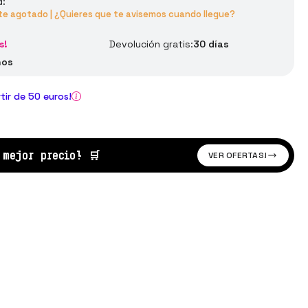
d:
 agotado | ¿Quieres que te avisemos cuando llegue?
s!
Devolución gratis:
30 días
ños
rtir de 50 euros!
l mejor precio!
🛒
VER OFERTAS!