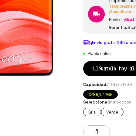
Disponibilida
Temporalmente
¡Suscríbete!
Envío :
¡Grati
Garantía:
3 a
¡Envío gratis 24h a pa
Pídelo online
¡Llévatelo hoy a
Capacidad:
12GB/512GB
12GB/512GB
Selecciona:
Melocotón
Gris
Verde