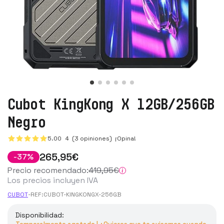
Cubot KingKong X 12GB/256GB
Negro
5.00
4
(3 opiniones)
¡Opina!
265
,95
€
-
37
%
Precio recomendado:
419
,95
€
Los precios incluyen IVA
CUBOT
-
REF:
CUBOT-KINGKONGX-256GB
Disponibilidad: