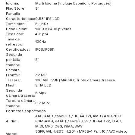
Idioma:
Multi Idioma (Incluye Español y Portugués)
Play Store:
Sí
Pantalla
Características:
6.58" IPS LCD
Definición:
FullHD+
Resolución:
1080 x 2408 píxeles
Densidad:
401 ppi
Tasa de
120Hz
refresco:
Certificados:
IP68/IP69K
Segunda
pantalla
Sí
trasera:
Cámara
Frontal:
32 MP
Trasera:
100 MP, 5MP (MACRO) Triple cámara trasera
Flash:
Sí 1A LED
Segunda
5 Mpx
cámara trasera:
Tercera cámara
0.3 MPx
trasera:
Formatos soportados
AAC, AAC+ / aacPlus / HE-AAC v1, AMR / AMR-NB /
Audio:
GSM-AMR, eAAC+ / aacPlus v2 / HE-AAC v2, FLAC,
MIDI, MP3, OGG, WMA, WAV
3GPP, AVI, H.263, H.264 / MPEG-4 Part 10 / AVC video,
Video: