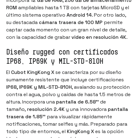
incorpora
12 GB de RAM
,
256 GB de almacenamiento
ROM
ampliables hasta 1 TB con tarjetas MicroSD y el
último sistema operativo
Android 14
. Por otro lado,
su destacada
cámara trasera de 100 MP
permite
captar cada momento con un gran nivel de detalle,
con la capacidad de grabar
video en
resolución 4K
.
Diseño rugged con certificados
IP68, IP69K y MIL-STD-810H
El
Cubot KingKong X
se caracteriza por su diseño
sumamente resistente que incluye certificaciones
IP68, IP69K y MIL-STD-810H
, avalando su protección
contra el agua, polvo y caídas de hasta 1.5 metros de
altura. Incorpora una
pantalla de 6.58''
de
tamaño,
resolución 2.4K
y una innovadora
pantalla
trasera de 1.85''
para visualizar rápidamente
notificaciones, tomar selfies y más. Preparado para
todo tipo de entornos, el
KingKong X
es la opción