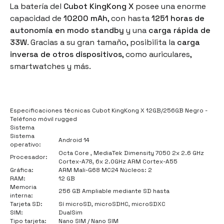
La batería del
Cubot KingKong X
posee una enorme
capacidad de
10200 mAh
, con hasta
1251 horas de
autonomía en modo standby
y una
carga rápida de
33W
. Gracias a su gran tamaño, posibilita la
carga
inversa de otros dispositivos
, como auriculares,
smartwatches y más.
Especificaciones técnicas Cubot KingKong X 12GB/256GB Negro -
Teléfono móvil rugged
Sistema
Sistema
Android 14
operativo:
Octa Core , MediaTek Dimensity 7050 2x 2.6 GHz
Procesador:
Cortex-A78, 6x 2.0GHz ARM Cortex-A55
Gráfica:
ARM Mali-G68 MC24 Núcleos: 2
RAM:
12 GB
Memoria
256 GB Ampliable mediante SD hasta
interna:
Tarjeta SD:
Sí microSD, microSDHC, microSDXC
SIM:
DualSim
Tipo tarjeta:
Nano SIM / Nano SIM