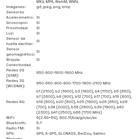
MKV, MP4, WebM, WMV,
Imágenes:
gif, jpeg, png, bmp
Sensores
Acelerómetro:
Sí
Giroscopio:
Sí
Proximidad:
Sí
Luz:
Sí
Sensor de
Sï
huella dactilar:
Sensor
Sí
geomagnético:
Brújula:
Sí
Conectividad
Redes 2G
850-900-1800-1900 MHz
(GSM):
Redes 3G
850-850-900-900-1700-1900-2100 MHz
(WCDMA):
b1 (2100), b2 (1900), b3 (1800), b4 (1700), b5 (850),
b7 (2600), b8 (900), b12 (700), b17 (700), b18 (800),
Redes 4G:
b19 (800), b20 (800), b25 (1900), b26 (850), b28
(700), b34 (2000), b38 (2600), b39 (1900), b40
(2300), b41 (2500), b66 (1700 MHz)
WiFi:
6(2.4G+5G), 802.11/b/a/g/n/ac/ax
Bluetooth:
5.1
Radio FM:
Sí
GPS:
GPS, A-GPS, GLONASS, BeiDou, Galileo
Bloqueo