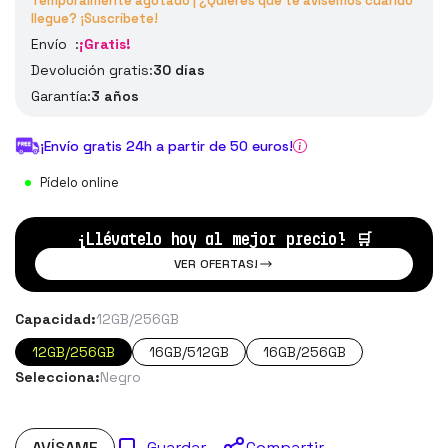
Temporalmente agotado | ¿Quieres que te avisemos cuando
llegue? ¡Suscríbete!
Envío :
¡Gratis!
Devolución gratis:
30 días
Garantía:
3 años
¡Envío gratis 24h a partir de 50 euros!
Pídelo online
¡Llévatelo hoy al mejor precio!
🛒
VER OFERTAS!
Capacidad:
12GB/256GB
12GB/256GB
16GB/512GB
16GB/256GB
Selecciona:
Negro
AVÍSAME
Compartir
Guardar