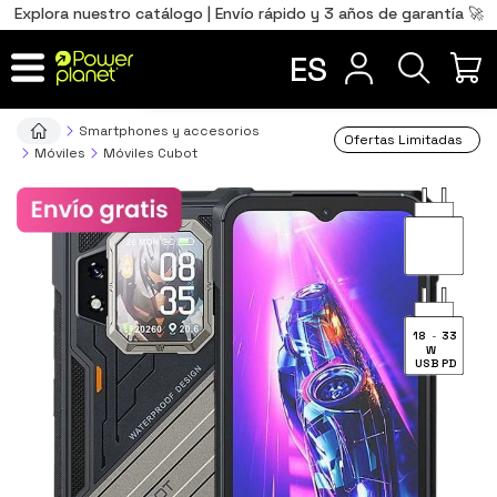
0
Total
Português
PT
,00
€
Explora nuestro catálogo | Envío rápido y 3 años de garantía 🚀
Français
FR
ES
IR AL CARRITO
Smartphones y accesorios
Ofertas Limitadas
Móviles
Móviles Cubot
18
-
33
W
USB PD