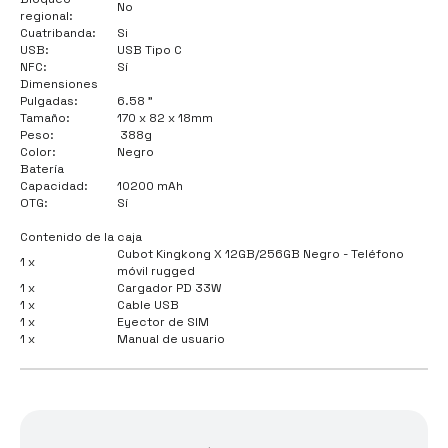
No
regional:
Cuatribanda:
Si
USB:
USB Tipo C
NFC:
Sí
Dimensiones
Pulgadas:
6.58 "
Tamaño:
170 x 82 x 18mm
Peso:
388g
Color:
Negro
Batería
Capacidad:
10200 mAh
OTG:
Sí
Contenido de la caja
Cubot Kingkong X 12GB/256GB Negro - Teléfono
1 x
móvil rugged
1 x
Cargador PD 33W
1 x
Cable USB
1 x
Eyector de SIM
1 x
Manual de usuario