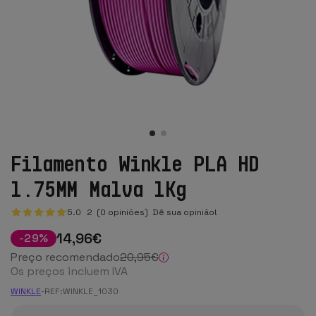
Filamento Winkle PLA HD
1.75MM Malva 1Kg
5.0
2
(0 opiniões)
Dê sua opinião!
14
,96
€
-
29
%
Preço recomendado
20
,95
€
Os preços incluem IVA
WINKLE
-
REF:
WINKLE_1030