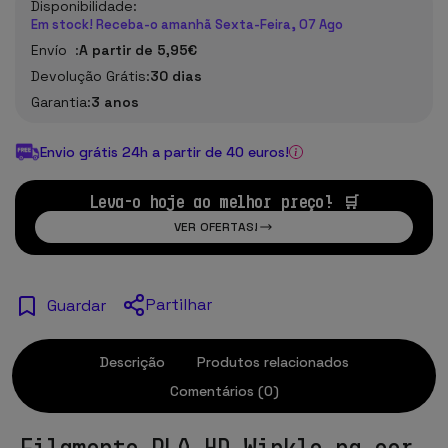
Disponibilidade:
Em stock! Receba-o amanhã Sexta-Feira, 07 Ago
Envío :
A partir de 5,95€
Devolução Grátis:
30 dias
Garantia:
3 anos
Envio grátis 24h a partir de 40 euros!
Leva-o hoje ao melhor preço! 🛒
VER OFERTAS!
Partilhar
Guardar
Descrição
Produtos relacionados
Comentários (0)
Filamento PLA HD Winkle na cor