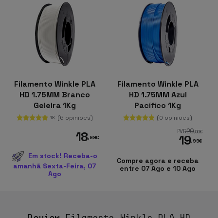
Filamento Winkle PLA
Filamento Winkle PLA
HD 1.75MM Branco
HD 1.75MM Azul
Geleira 1Kg
Pacífico 1Kg
(6 opiniões)
(0 opiniões)
18
20
PVR
,99
€
18
19
,99
€
,99
€
Em stock! Receba-o
Compre agora e receba
amanhã Sexta-Feira, 07
entre 07 Ago e 10 Ago
Ago
Review
Filamento Winkle PLA HD