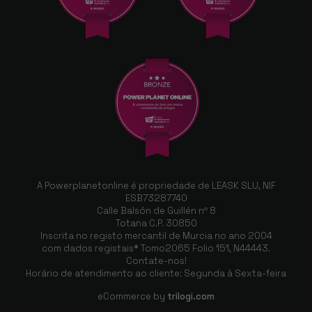
A Powerplanetonline é propriedade de LEASK SLU, NIF
ESB73287740
Calle Balsón de Guillén nº 8
Totana C.P. 30850
Inscrita no registo mercantil de Murcia no ano 2004
com dados registais* Tomo2065 Folio 151, N44443.
Contate-nos!
Horário de atendimento ao cliente: Segunda à Sexta-feira
eCommerce by
trilogi.com