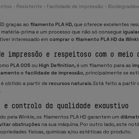
tos - Resistente - Facilidade de impressão - Biodegradáv
3D graças ao
filamento PLA HD
, que oferece excelentes re
matéria-prima e um processo que não só consegue
iguala
stiver interessado em
comprar o filamento PLA HD da Winkl
de impressão e respeitoso com o meio 
como
PLA 005
ou
High Definition
, é um filamento para as
im
bamento
e
facilidade de impressão
, principalmente se est
 é obtido a partir de
recursos naturais
. Está feito a partir
.
o e controlo da qualidade exaustivo
ado pela Winkle, os filamentos PLA HD garantem um
diâmet
vitar obstruções
na sua máquina. Por outro lado, este no
priedades físicas, químicas e/ou estéticas do produto.