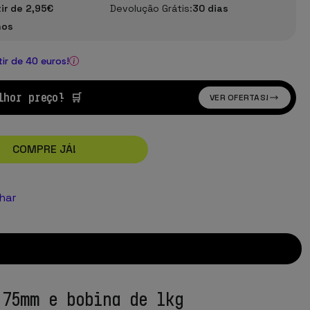
tir de 2,95€
Devolução Grátis:
30 dias
nos
tir de 40 euros!
lhor preço! 🛒
VER OFERTAS!
COMPRE JÁ!
lhar
.75mm e bobina de 1kg