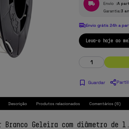
Envío :
A par
Garantia:
3 a
Envio grátis 24h a par
Leva-o hoje ao me
Parti
Guardar
Descrição
Produtos relacionados
Comentários (6)
r Branco Geleira com diâmetro de 1