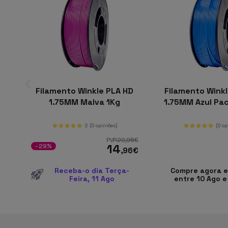
Filamento Winkle PLA HD
Filamento Wink
1.75MM Malva 1Kg
1.75MM Azul Pac
2
(0 opiniões)
(0 op
PVR
20
,95
€
14
-29%
,96
€
Receba-o dia Terça-
Compre agora e
Feira, 11 Ago
entre 10 Ago e