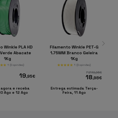
o Winkle PLA HD
Filamento Winkle PET-G
F
 Verde Abacate
1.75MM Branco Geleira
1Kg
1Kg
1
(0 opiniões)
1
(0 opiniões)
PVR
19
,95
€
19
18
,95
€
,98
€
 agora e receba
Entrega estimada Terça-
10 Ago e 12 Ago
Feira, 11 Ago