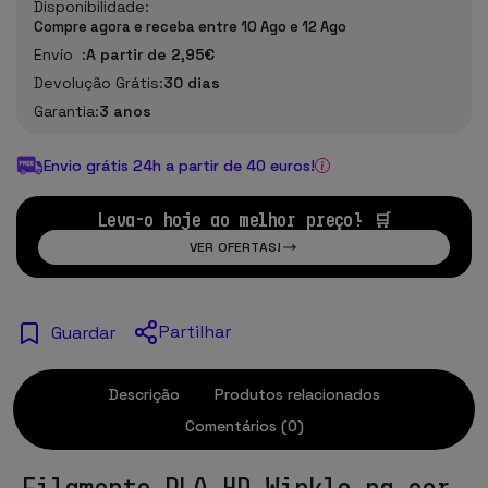
Disponibilidade:
Compre agora e receba entre 10 Ago e 12 Ago
Envío :
A partir de 2,95€
Devolução Grátis:
30 dias
Garantia:
3 anos
Envio grátis 24h a partir de 40 euros!
Leva-o hoje ao melhor preço! 🛒
VER OFERTAS!
Partilhar
Guardar
Descrição
Produtos relacionados
Comentários (0)
Filamento PLA HD Winkle na cor