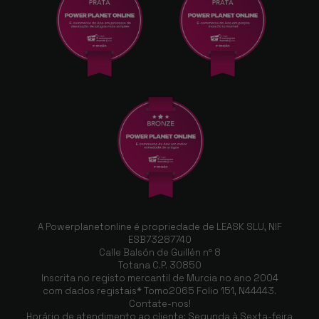
A Powerplanetonline é propriedade de LEASK SLU, NIF
ESB73287740
Calle Balsón de Guillén nº 8
Totana C.P. 30850
Inscrita no registo mercantil de Murcia no ano 2004
com dados registais* Tomo2065 Folio 151, N44443.
Contate-nos!
Horário de atendimento ao cliente: Segunda à Sexta-feira