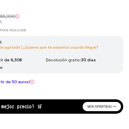
48
,99
€
A
PXEN-REACONB
d:
 agotado | ¿Quieres que te avisemos cuando llegue?
tir de 6,50€
Devolución gratis:
30 días
ño
rtir de 50 euros!
l mejor precio!
🛒
VER OFERTAS!