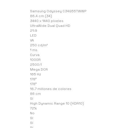
Samsung Odyssey C34G55TWWP
86.4 cm (34)
3440 x 1440 píxeles
UltraWide Dual Quad HD
21:9
LED
VA
250 cd/m²
1 ms
Curva
1000R
2500:1
Mega DCR
165 Hz
178°
178°
16.7 millones de colores
86 cm
Sí
High Dynamic Range 10 (HDR10)
72%
No
Sí
Sí
Sí