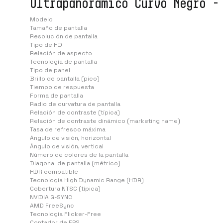
Ultrapanorámico Curvo Negro -
Modelo
Tamaño de pantalla
Resolución de pantalla
Tipo de HD
Relación de aspecto
Tecnología de pantalla
Tipo de panel
Brillo de pantalla (pico)
Tiempo de respuesta
Forma de pantalla
Radio de curvatura de pantalla
Relación de contraste (típica)
Relación de contraste dinámico (marketing name)
Tasa de refresco máxima
Ángulo de visión, horizontal
Ángulo de visión, vertical
Número de colores de la pantalla
Diagonal de pantalla (métrico)
HDR compatible
Tecnología High Dynamic Range (HDR)
Cobertura NTSC (típica)
NVIDIA G-SYNC
AMD FreeSync
Tecnología Flicker-Free
Contador de FPS