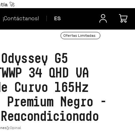
Português
PT
tía 🚀
¿Dudas? Contacta
Français
FR
¡Contáctanos!
ES
Ofertas Limitadas
 Odyssey G5
TWWP 34 QHD VA
de Curvo 165Hz
c Premium Negro -
 Reacondicionado
ones)
¡Opina!