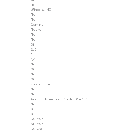
No
Windows 10
No
No
Gaming
Negro
No
No
Sí
2.0
1
1.4
No
Sí
No
Sí
75 x 75 mm
No
No
Ángulo de inclinación de -2 a 18°
No
G
G
32 kWh
50 kWh
32.4 W