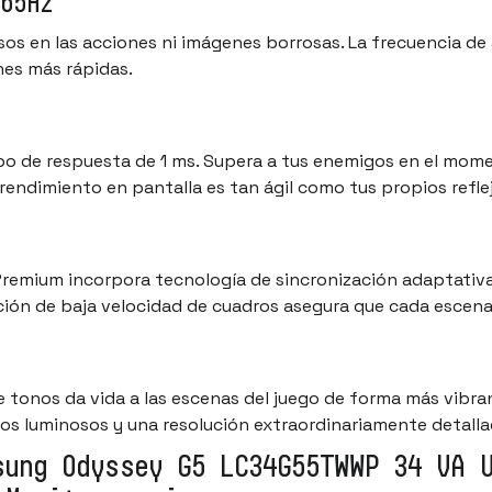
65Hz
asos en las acciones ni imágenes borrosas. La frecuencia d
nes más rápidas.
o de respuesta de 1 ms. Supera a tus enemigos en el mom
rendimiento en pantalla es tan ágil como tus propios refle
Premium incorpora tecnología de sincronización adaptativa 
ción de baja velocidad de cuadros asegura que cada escen
 tonos da vida a las escenas del juego de forma más vibra
os luminosos y una resolución extraordinariamente detalla
sung Odyssey G5 LC34G55TWWP 34 VA 