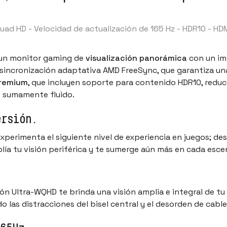
uad HD - Velocidad de actualización de 165 Hz - HDR10 - H
 un monitor gaming de
visualización panorámica
con un im
sincronización adaptativa AMD FreeSync, que garantiza una
remium
, que incluyen soporte para contenido HDR10, redu
o sumamente fluido.
ersión.
xperimenta el siguiente nivel de experiencia en juegos; de
ía tu visión periférica y te sumerge aún más en cada esce
ción Ultra-WQHD te brinda una visión amplia e integral de 
ndo las distracciones del bisel central y el desorden de cab