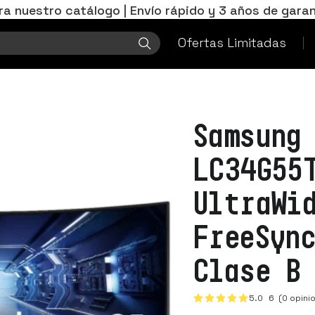
ra nuestro catálogo | Envío rápido y 3 años de garan
Ofertas Limitadas
Samsung
LC34G55
UltraWi
FreeSyn
Clase B
5.0
6
(0 opini