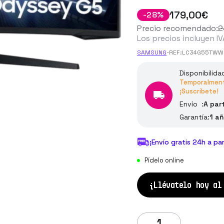
179
,00
€
-
28
%
Precio recomendado:
2
Los precios incluyen IV
SAMSUNG
-
REF:
LC34G55TWW
Disponibilida
Temporalmente
¡Suscríbete!
Envío :
A par
Garantía:
1 a
¡Envío gratis 24h a pa
Pídelo online
¡Llévatelo hoy a