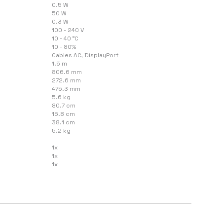
0.5 W
50 W
0.3 W
100 - 240 V
10 - 40 °C
10 - 80%
Cables AC, DisplayPort
1.5 m
806.6 mm
272.6 mm
475.3 mm
5.6 kg
80.7 cm
15.8 cm
38.1 cm
5.2 kg
1x
1x
1x