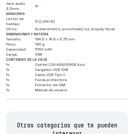
Jack audio
Sí
3.5mm:
SENSORES
Lector de
Sí (Lateral)
huellas:
Otros:
Acelerómetro, proximidad, luz, brújula, facial
DIMENSIONES Y BATERÍA
Tamaño:
164.5 x 74.8 x 8.75 mm
Peso:
185 g
Capacidad:
5150 mAh
Carga:
10W
CONTENIDO DE LA CAJA
1x
Oukitel C26 4GB/128GB Azul
1x
Cargador USB 10W
1x
Cable USB Tipo C
1x
Funda protectora
1x
Extractor de SIM
1x
Manual de usuario
Otras categorías que te pueden
interesar