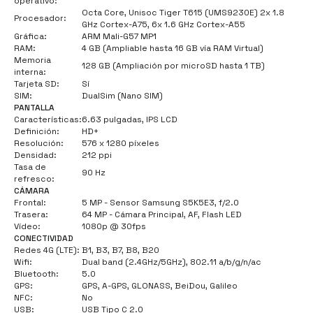
operativo:
Octa Core, Unisoc Tiger T615 (UMS9230E) 2x 1.8
Procesador:
GHz Cortex-A75, 6x 1.6 GHz Cortex-A55
Gráfica:
ARM Mali-G57 MP1
RAM:
4 GB (Ampliable hasta 16 GB vía RAM Virtual)
Memoria
128 GB (Ampliación por microSD hasta 1 TB)
interna:
Tarjeta SD:
Sí
SIM:
DualSim (Nano SIM)
PANTALLA
Características:
6.63 pulgadas, IPS LCD
Definición:
HD+
Resolución:
576 x 1280 píxeles
Densidad:
212 ppi
Tasa de
90 Hz
refresco:
CÁMARA
Frontal:
5 MP - Sensor Samsung S5K5E3, f/2.0
Trasera:
64 MP - Cámara Principal, AF, Flash LED
Vídeo:
1080p @ 30fps
CONECTIVIDAD
Redes 4G (LTE):
B1, B3, B7, B8, B20
Wifi:
Dual band (2.4GHz/5GHz), 802.11 a/b/g/n/ac
Bluetooth:
5.0
GPS:
GPS, A-GPS, GLONASS, BeiDou, Galileo
NFC:
No
USB:
USB Tipo C 2.0