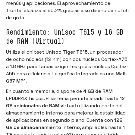
menús y aplicaciones. El aprovechamiento del
frontal alcanza el 86.2% gracias a su diseño de notch
de gota.
Rendimiento: Unisoc T615 y 16 GB
de RAM (Virtual)
Utiliza el chipset
Unisoc Tiger T615
, un procesador
de ocho núcleos (12 nm) con dos núcleos Cortex-A75
a 1.8 GHz para tareas exigentes y seis núcleos Cortex-
A55 para eficiencia. La gráfica integrada es una
Mali-
G57 MP1
.
En cuanto a memoria, dispone de
4 GB de RAM
LPDDR4X
físicos. El sistema permite añadir hasta
12
GB adicionales de RAM virtual
utilizando parte del
almacenamiento interno para mejorar la estabilidad
de aplicaciones en segundo plano. Cuenta con
128
GB de almacenamiento interno
, ampliables hasta
1
TB
mediante tarjeta microSD en su ranura híbrida.