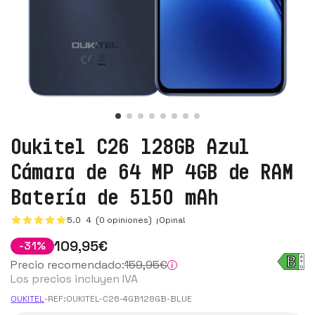
Oukitel C26 128GB Azul
Cámara de 64 MP 4GB de RAM
Batería de 5150 mAh
5.0
4
(0 opiniones)
¡Opina!
109
,95
€
-
31
%
Precio recomendado:
159
,95
€
Los precios incluyen IVA
OUKITEL
-
REF:
OUKITEL-C26-4GB128GB-BLUE