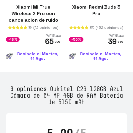
Xiaomi Mi True
Xiaomi Redmi Buds 3
Wireless 2 Pro con
Pro
cancelacion de ruido
(ANC)
(12 opiniones)
(152 opiniones)
39
330
79
79
PVR
PVR
,00
€
,99
€
65
39
-18%
-50%
,00
€
,95
€
Recíbelo el Martes,
Recíbelo el Martes,
11 Ago.
11 Ago.
3 opiniones
Oukitel C26 128GB Azul
Cámara de 64 MP 4GB de RAM Batería
de 5150 mAh