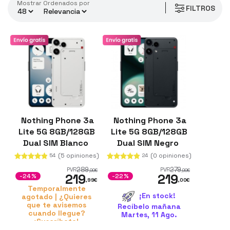
Mostrar
ordenados por
FILTROS
Nothing Phone 3a
Nothing Phone 3a
Lite 5G 8GB/128GB
Lite 5G 8GB/128GB
Dual SIM Blanco
Dual SIM Negro
(5 opiniones)
(0 opiniones)
54
24
289
279
PVR
PVR
,99
€
,99
€
219
219
-24%
-22%
,99
€
,00
€
Temporalmente
¡En stock!
agotado | ¿Quieres
que te avisemos
Recíbelo mañana
cuando llegue?
Martes, 11 Ago.
¡Suscríbete!