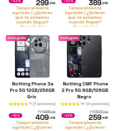
299
389
-33%
-22%
,95
€
,95
€
Temporalmente
Temporalmente
agotado | ¿Quieres
agotado | ¿Quieres
que te avisemos
que te avisemos
cuando llegue?
cuando llegue?
¡Suscríbete!
¡Suscríbete!
Nothing Phone 3a
Nothing CMF Phone
Pro 5G 12GB/256GB
2 Pro 5G 8GB/128GB
Gris
Negro
(1 opiniones)
(0 opiniones)
11
121
498
300
PVR
PVR
,99
€
,00
€
409
259
-18%
-13%
,00
€
,99
€
Temporalmente
Temporalmente
agotado | ¿Quieres
agotado | ¿Quieres