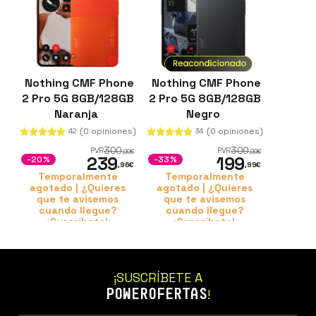
Nothing CMF Phone
Nothing CMF Phone
2 Pro 5G 8GB/128GB
2 Pro 5G 8GB/128GB
Naranja
Negro
(0 opiniones)
(0 opiniones)
42
34
300
300
PVR
PVR
,00
€
,00
€
239
199
-20%
-33%
,96
€
,99
€
Temporalmente
Temporalmente
agotado | ¿Quieres
agotado | ¿Quieres
que te avisemos
que te avisemos
cuando llegue?
cuando llegue?
¡Suscríbete!
¡Suscríbete!
¡SUSCRÍBETE A
POWEROFERTAS
!