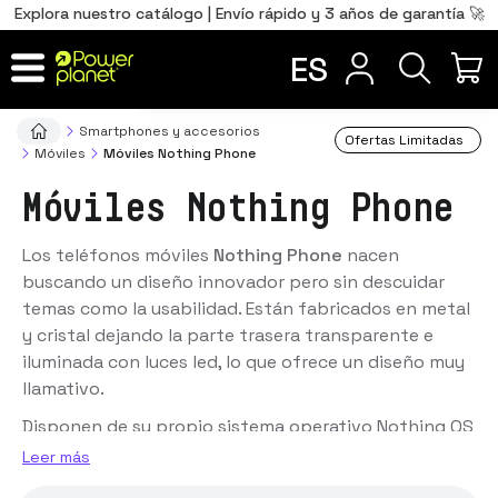
0
Total
Português
PT
,00
€
Explora nuestro catálogo | Envío rápido y 3 años de garantía 🚀
conectividad
Français
FR
ES
IR AL CARRITO
Smartphones y accesorios
Ofertas Limitadas
Móviles
Móviles Nothing Phone
Móviles Nothing Phone
Los teléfonos móviles
Nothing Phone
nacen
buscando un diseño innovador pero sin descuidar
temas como la usabilidad. Están fabricados en metal
y cristal dejando la parte trasera transparente e
iluminada con luces led, lo que ofrece un diseño muy
llamativo.
Disponen de su propio sistema operativo Nothing OS
que es muy rápido y fluido. Además, no viene con
Leer más
aplicaciones preinstaladas como otros fabricantes.