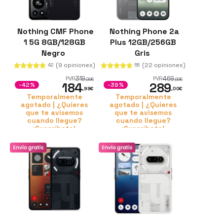
Nothing CMF Phone
Nothing Phone 2a
1 5G 8GB/128GB
Plus 12GB/256GB
Negro
Gris
(9 opiniones)
(22 opiniones)
42
55
319
469
PVR
PVR
,99
€
,99
€
184
289
-42%
-39%
,99
€
,00
€
Temporalmente
Temporalmente
agotado | ¿Quieres
agotado | ¿Quieres
que te avisemos
que te avisemos
cuando llegue?
cuando llegue?
¡Suscríbete!
¡Suscríbete!