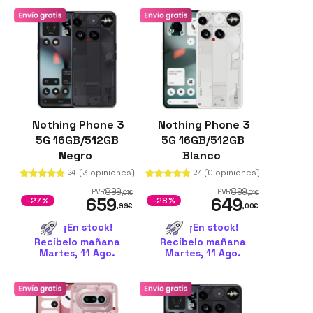
Nothing Phone 3
Nothing Phone 3
5G 16GB/512GB
5G 16GB/512GB
Negro
Blanco
(3 opiniones)
(0 opiniones)
24
27
899
899
PVR
PVR
,01
€
,01
€
659
649
-27%
-28%
,99
€
,00
€
¡En stock!
¡En stock!
Recíbelo mañana
Recíbelo mañana
Martes, 11 Ago.
Martes, 11 Ago.