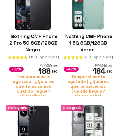
Nothing CMF Phone
Nothing CMF Phone
2 Pro 5G 8GB/128GB
1 5G 8GB/128GB
Negro
Verde
(0 opiniones)
(9 opiniones)
106
30
299
319
PVR
PVR
,95
€
,99
€
188
184
-37%
-42%
,99
€
,99
€
Temporalmente
Temporalmente
agotado | ¿Quieres
agotado | ¿Quieres
que te avisemos
que te avisemos
cuando llegue?
cuando llegue?
¡Suscríbete!
¡Suscríbete!