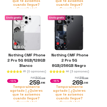
que te avisemos
que te avisemos
cuando llegue?
cuando llegue?
¡Suscríbete!
¡Suscríbete!
Nothing CMF Phone
Nothing CMF Phone
2 Pro 5G 8GB/128GB
2 Pro 5G
Blanco
8GB/256GB Negro
(0 opiniones)
(3 opiniones)
85
44
300
319
PVR
PVR
,00
€
,98
€
259
269
-13%
-16%
,99
€
,00
€
Temporalmente
Temporalmente
agotado | ¿Quieres
agotado | ¿Quieres
que te avisemos
que te avisemos
cuando llegue?
cuando llegue?
¡Suscríbete!
¡Suscríbete!