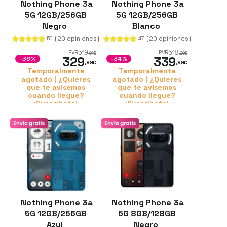
Nothing Phone 3a
Nothing Phone 3a
5G 12GB/256GB
5G 12GB/256GB
Negro
Blanco
(20 opiniones)
(20 opiniones)
50
47
519
518
PVR
PVR
,01
€
,99
€
329
339
-36%
-34%
,99
€
,99
€
Temporalmente
Temporalmente
agotado | ¿Quieres
agotado | ¿Quieres
que te avisemos
que te avisemos
cuando llegue?
cuando llegue?
¡Suscríbete!
¡Suscríbete!
Nothing Phone 3a
Nothing Phone 3a
5G 12GB/256GB
5G 8GB/128GB
Azul
Negro