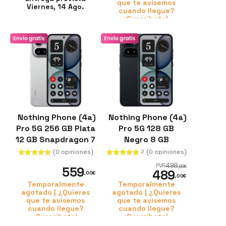
que te avisemos
Viernes, 14 Ago.
cuando llegue?
¡Suscríbete!
Nothing Phone (4a)
Nothing Phone (4a)
Pro 5G 256 GB Plata
Pro 5G 128 GB
12 GB Snapdragon 7
Negro 8 GB
Gen 4
Snapdragon 7 Gen
(0 opiniones)
(0 opiniones)
2
4
498
PVR
,99
€
559
489
,00
€
,00
€
Temporalmente
Temporalmente
agotado | ¿Quieres
agotado | ¿Quieres
que te avisemos
que te avisemos
cuando llegue?
cuando llegue?
¡Suscríbete!
¡Suscríbete!