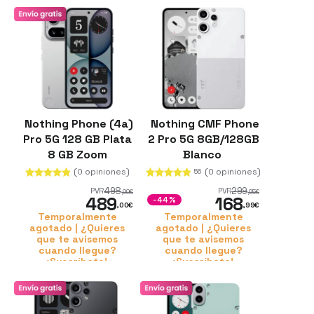
Nothing Phone (4a)
Nothing CMF Phone
Pro 5G 128 GB Plata
2 Pro 5G 8GB/128GB
8 GB Zoom
Blanco
periscópico 3,5x 50
(0 opiniones)
(0 opiniones)
56
MP
498
299
PVR
PVR
,99
€
,95
€
489
168
-44%
,00
€
,99
€
Temporalmente
Temporalmente
agotado | ¿Quieres
agotado | ¿Quieres
que te avisemos
que te avisemos
cuando llegue?
cuando llegue?
¡Suscríbete!
¡Suscríbete!