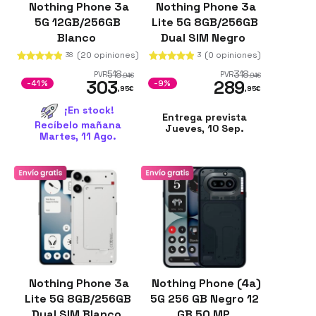
Nothing Phone 3a
Nothing Phone 3a
5G 12GB/256GB
Lite 5G 8GB/256GB
Blanco
Dual SIM Negro
(20 opiniones)
(0 opiniones)
38
3
518
318
PVR
PVR
,94
€
,94
€
303
289
-41%
-9%
,95
€
,95
€
¡En stock!
Entrega prevista
Recíbelo mañana
Jueves, 10 Sep.
Martes, 11 Ago.
Nothing Phone 3a
Nothing Phone (4a)
Lite 5G 8GB/256GB
5G 256 GB Negro 12
Dual SIM Blanco
GB 50 MP