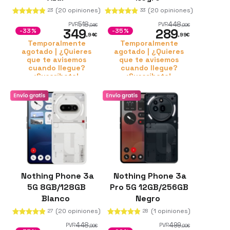
(20 opiniones)
(20 opiniones)
23
33
518
448
PVR
PVR
,94
€
,99
€
349
289
-33%
-35%
,94
€
,99
€
Temporalmente
Temporalmente
agotado | ¿Quieres
agotado | ¿Quieres
que te avisemos
que te avisemos
cuando llegue?
cuando llegue?
¡Suscríbete!
¡Suscríbete!
Nothing Phone 3a
Nothing Phone 3a
5G 8GB/128GB
Pro 5G 12GB/256GB
Blanco
Negro
(20 opiniones)
(1 opiniones)
27
28
448
499
PVR
PVR
,99
€
,00
€