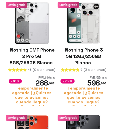
Nothing CMF Phone
Nothing Phone 3
2 Pro 5G
5G 12GB/256GB
8GB/256GB Blanco
Blanco
(0 opiniones)
(3 opiniones)
43
5
319
798
PVR
PVR
,98
€
,99
€
288
598
-10%
-25%
,98
€
,99
€
Temporalmente
Temporalmente
agotado | ¿Quieres
agotado | ¿Quieres
que te avisemos
que te avisemos
cuando llegue?
cuando llegue?
¡Suscríbete!
¡Suscríbete!