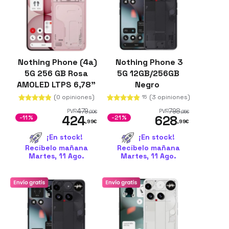
Nothing Phone (4a)
Nothing Phone 3
5G 256 GB Rosa
5G 12GB/256GB
AMOLED LTPS 6,78"
Negro
12 GB
(0 opiniones)
(3 opiniones)
15
479
798
PVR
PVR
,00
€
,95
€
424
628
-11%
-21%
,99
€
,99
€
¡En stock!
¡En stock!
Recíbelo mañana
Recíbelo mañana
Martes, 11 Ago.
Martes, 11 Ago.