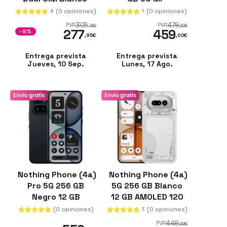
(0 opiniones)
(0 opiniones)
4
1
305
479
PVR
PVR
,74
€
,00
€
277
459
-9%
,95
€
,00
€
Entrega prevista
Entrega prevista
Jueves, 10 Sep.
Lunes, 17 Ago.
Nothing Phone (4a)
Nothing Phone (4a)
Pro 5G 256 GB
5G 256 GB Blanco
Negro 12 GB
12 GB AMOLED 120
Cámara Periscópica
Hz
(0 opiniones)
(0 opiniones)
3
50 MP
448
PVR
,99
€