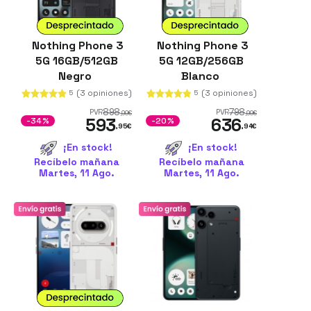
Nothing Phone 3
Nothing Phone 3
5G 16GB/512GB
5G 12GB/256GB
Negro
Blanco
(3 opiniones)
(3 opiniones)
5
5
898
798
PVR
PVR
,99
€
,99
€
593
636
-34%
-20%
,95
€
,94
€
¡En stock!
¡En stock!
Recíbelo mañana
Recíbelo mañana
Martes, 11 Ago.
Martes, 11 Ago.