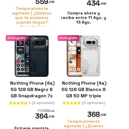
559
434
,00
€
,95
€
Temporalmente
agotado | ¿Quieres
Compra ahora y
que te avisemos
recibe entre 11 Ago. y
cuando llegue?
13 Ago.
¡Suscríbete!
Nothing Phone (4a)
Nothing Phone (4a)
5G 128 GB Negro 8
5G 128 GB Blanco 8
GB Snapdragon 7s
GB 50 MP triple
Gen 4
cámara
(0 opiniones)
(0 opiniones)
2
369
PVR
,00
€
368
364
,99
€
,00
€
Temporalmente
agotado | ¿Quieres
Entrega prevista