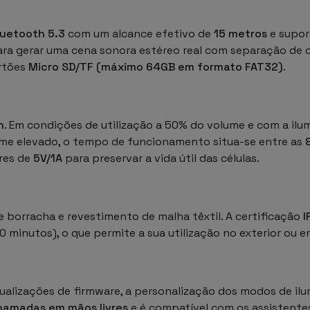
luetooth 5.3
com um alcance efetivo de
15 metros
e supor
para gerar uma cena sonora estéreo real com separação de ca
rtões
Micro SD/TF (máximo 64GB em formato FAT32)
.
h
. Em condições de utilização a 50% do volume e com a ilu
ume elevado, o tempo de funcionamento situa-se entre as
res de
5V/1A
para preservar a vida útil das células.
 borracha e revestimento de malha têxtil. A certificação
I
 minutos), o que permite a sua utilização no exterior ou 
ualizações de firmware, a personalização dos modos de ilu
hamadas em mãos livres
e é compatível com os assistente