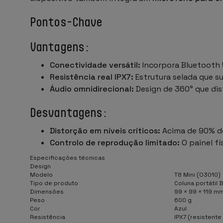
Pontos-Chave
Vantagens:
Conectividade versátil:
Incorpora Bluetooth 5
Resistência real IPX7:
Estrutura selada que su
Áudio omnidirecional:
Design de 360° que dis
Desvantagens:
Distorção em níveis críticos:
Acima de 90% do 
Controlo de reprodução limitado:
O painel fí
Especificações técnicas
Design
Modelo
T8 Mini (O3010)
Tipo de produto
Coluna portátil 
Dimensões
99 × 99 × 119 m
Peso
600 g
Cor
Azul
Resistência
IPX7 (resistente