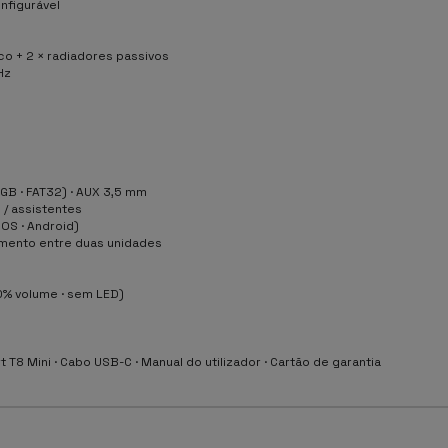
nfigurável
ico + 2 × radiadores passivos
Hz
GB · FAT32) · AUX 3,5 mm
s / assistentes
OS · Android)
mento entre duas unidades
)
0% volume · sem LED)
 T8 Mini · Cabo USB-C · Manual do utilizador · Cartão de garantia