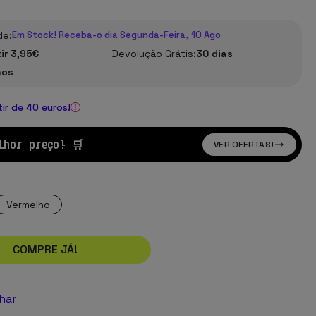
de:
Em Stock! Receba-o dia Segunda-Feira, 10 Ago
tir 3,95€
Devolução Grátis:
30 dias
nos
tir de 40 euros!
lhor preço! 🛒
VER OFERTAS!
Vermelho
COMPRE JÁ!
lhar