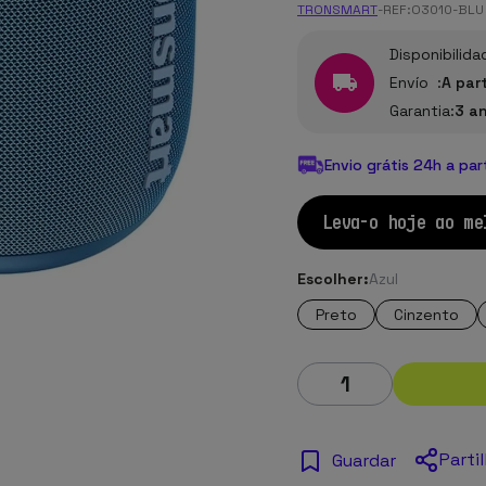
TRONSMART
-
REF:
O3010-BLU
Disponibilida
Envío :
A par
Garantia:
3 a
Envio grátis 24h a par
Leva-o hoje ao me
Escolher:
Azul
Preto
Cinzento
Parti
Guardar