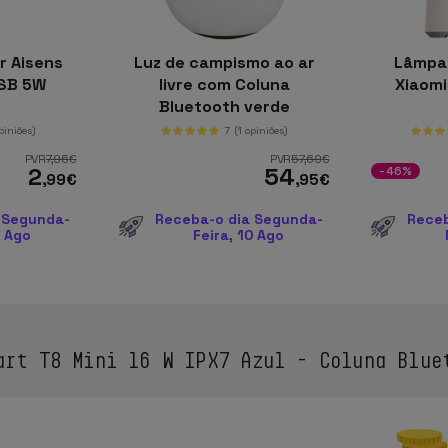
r Aisens
Luz de campismo ao ar
Lâmpa
SB 5W
livre com Coluna
Xiaomi
o
Bluetooth verde
opiniões)
7
(1 opiniões)
PVR
7
,95
€
PVR
57
,69
€
2
54
-46%
,99
€
,95
€
 Segunda-
Receba-o dia Segunda-
Receb
0 Ago
Feira, 10 Ago
rt T8 Mini 16 W IPX7 Azul - Coluna Blue