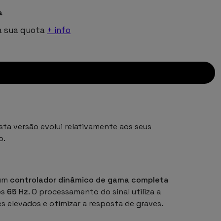
a
a sua quota
+ info
a versão evolui relativamente aos seus
o.
num
controlador dinâmico de gama completa
os
65 Hz
. O processamento do sinal utiliza a
 elevados e otimizar a resposta de graves.