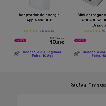
Adaptador de energia
Mini carregado
Apple 5W USB
A110-0063 U
Branc
75
(6 opiniões)
8
(0 
PVR
19
,99
€
10
-45%
-62%
,99
€
Receba-o dia Segunda-
Receba-o dia
Feira, 10 Ago
Feira, 1
Review
Tronsma