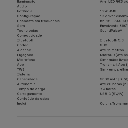
Iluminação
Anel LED RGB co
Áudio
Potência
16 W RMS
Configuração
1 × driver dinâm
Resposta em frequência
65 Hz – 20.000 
Som
Envolvente 360°
Tecnologias
SoundPulse®
Conectividade
Bluetooth
Bluetooth 5.3
Codec
SBC
Alcance
Até 15 metros
Ligações
MicroSD (até 64
Microfone
Sim · mãos livre
App
Tronsmart App (i
TWS
Sim · emparelha
Bateria
Capacidade
2600 mAh (3.7V
Autonomia
Até 20 horas (5
Tempo de carga
≈ 3 horas
Carregamento
USB-C (5V/1A)
Conteúdo da caixa
Inclui
Coluna Tronsmart