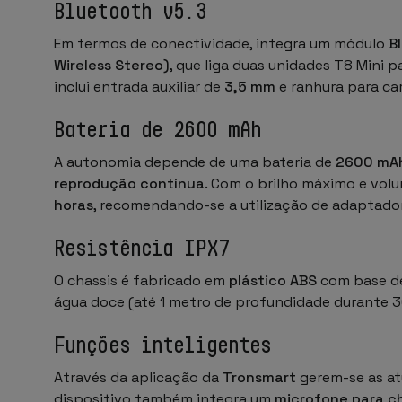
Bluetooth v5.3
Em termos de conectividade, integra um módulo
B
Wireless Stereo)
, que liga duas unidades T8 Mini 
inclui entrada auxiliar de
3,5 mm
e ranhura para ca
Bateria de 2600 mAh
A autonomia depende de uma bateria de
2600 mA
reprodução contínua
. Com o brilho máximo e vol
horas
, recomendando-se a utilização de adaptado
Resistência IPX7
O chassis é fabricado em
plástico ABS
com base de
água doce (até 1 metro de profundidade durante 30
Funções inteligentes
Através da aplicação da
Tronsmart
gerem-se as at
dispositivo também integra um
microfone para c