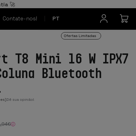
Español
ES
tia 🚀
Contacto
Français
FR
Contate-nos!
PT
Ofertas Limitadas
rt T8 Mini 16 W IPX7
Coluna Bluetooth
l
ões)
Dê sua opinião!
4
,94
€