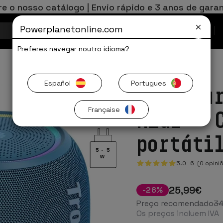
re o nosso catálogo | Envio rápido e 3 anos de garan
Powerplanetonline.com
Ofertas Limitadas
Preferes navegar noutro idioma?
Español
Portugues
Tronsma
Française
Azul - 
portáti
5
-
5
W
5.0
6
(0 opini
25
,99
€
-
26
%
Preço recomendado
3
Os preços incluem IVA