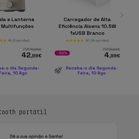
da e Lanterna
Carregador de Alta
 Multifunções
Eficiência Aisens 10.5W
1xUSB Branco
16
(3 opiniões)
40
(19 opiniões)
PVR
79
,94
€
PVR
9
,99
€
42
4
-50%
-
,99
€
,99
€
a-o dia Segunda-
Receba-o dia Segunda-
Feira, 10 Ago
Feira, 10 Ago
tooth portátil
Dê a sua opinião e Ganhe!