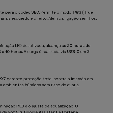
te para o codec
SBC
. Permite o modo
TWS (True
nais esquerdo e direito. Além da ligação sem fios,
minação LED desativada, alcança as
20 horas de
8 e 10 horas
. A carga é realizada via
USB-C
em
3
PX7
garante proteção total contra a imersão em
em ambientes húmidos sem risco de avaria.
minação RGB e o ajuste da equalização. O
s de voz
Siri, Google Assistant e Cortana
.