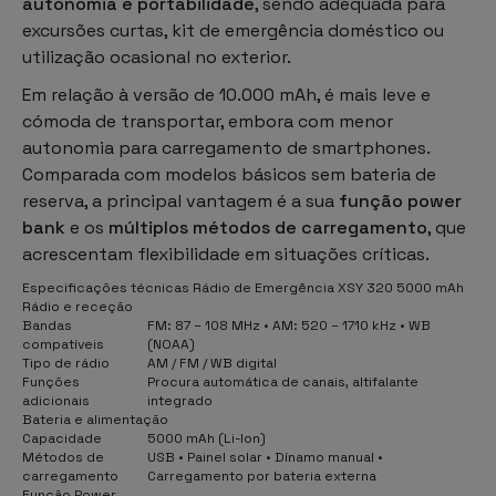
autonomia e portabilidade
, sendo adequada para
excursões curtas, kit de emergência doméstico ou
utilização ocasional no exterior.
Em relação à versão de 10.000 mAh, é mais leve e
cómoda de transportar, embora com menor
autonomia para carregamento de smartphones.
Comparada com modelos básicos sem bateria de
reserva, a principal vantagem é a sua
função power
bank
e os
múltiplos métodos de carregamento
, que
acrescentam flexibilidade em situações críticas.
Especificações técnicas Rádio de Emergência XSY 320 5000 mAh
Rádio e receção
Bandas
FM: 87 – 108 MHz • AM: 520 – 1710 kHz • WB
compatíveis
(NOAA)
Tipo de rádio
AM / FM / WB digital
Funções
Procura automática de canais, altifalante
adicionais
integrado
Bateria e alimentação
Capacidade
5000 mAh (Li-Ion)
Métodos de
USB • Painel solar • Dínamo manual •
carregamento
Carregamento por bateria externa
Função Power