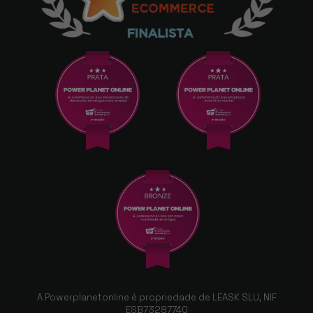
A Powerplanetonline é propriedade de LEASK SLU, NIF
ESB73287740