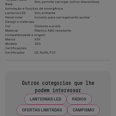
Sim, permite carregar outros dispositivos
Bank
Iluminação e funções de emergência
Lanterna LED
Sim, brilhante
Painel solar
Incluído, para carregamento auxiliar
Design e materiais
Cor
Cinzento e preto
Material
Plástico ABS resistente
Compatibilidade e origem
Marca
XSY
Modelo
320
Certificações
Certificados
CE, RoHS, FCC
Outras categorias que lhe
podem interessar
LANTERNAS LED
RÁDIOS
OFERTAS LIMITADAS
CAMPISMO