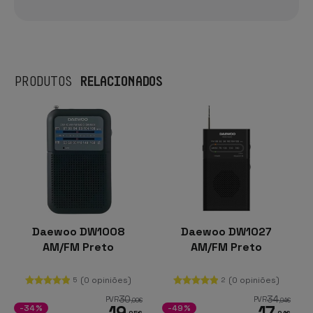
RELACIONADOS
PRODUTOS
Daewoo DW1008
Daewoo DW1027
AM/FM Preto
AM/FM Preto
(0 opiniões)
(0 opiniões)
5
2
30
34
PVR
PVR
,00
€
,94
€
19
17
-34%
-49%
,95
€
,94
€