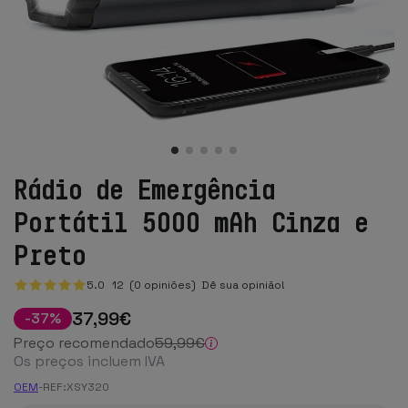
Rádio de Emergência
Portátil 5000 mAh Cinza e
Preto
5.0
12
(0 opiniões)
Dê sua opinião!
37
,99
€
-
37
%
Preço recomendado
59
,99
€
Os preços incluem IVA
OEM
-
REF:
XSY320