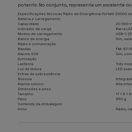
potente. No conjunto, representa um excelente com
Especificações técnicas Rádio de Emergência Portátil 20000 m
Bateria e carregamento
Capacidade
20 000 m
Indicador de carga
Barra LED
Modos de carregamento
USB-C (5
Banco de energia
Sim, saíd
Rádio e comunicação
Bandas
FM: 87–1
Alarme SOS
Sim, som
Iluminação
Lanterna
Três modo
Luz de leitura
LED suav
Extras de sobrevivência
Bússola
Integrad
Alarme sonoro
Alta inte
Dimensões e peso
Tamanho
17 × 6 × 
Peso
850 g
Conteúdo da embalagem
Inclui
Rádio, ca