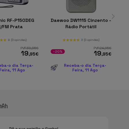
nic RF-P150DEG
Daewoo DW1115 Cinzento -
R
/FM Prata
Rádio Portátil
9
(0 opiniões)
3
(0 opiniões)
PVR
39
,95
€
PVR
24
,95
€
19
19
-20%
-
,95
€
,95
€
eba-o dia Terça-
Receba-o dia Terça-
Feira, 11 Ago
Feira, 11 Ago
mAh
Dê a sua opinião e Ganhe!