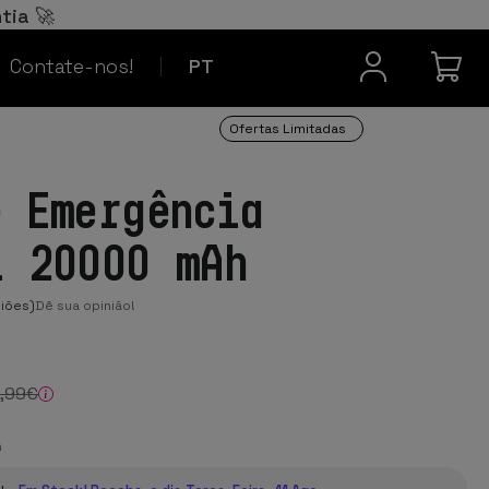
Español
ES
tia 🚀
Contacto
Français
FR
Contate-nos!
PT
Ofertas Limitadas
e Emergência
l 20000 mAh
iões)
Dê sua opinião!
,99
€
h