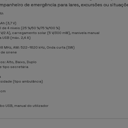
panheiro de emergência para lares, excursões ou situaçõe
Ah
Ah (3,7 V)
 de 4 níveis (25 %/50 %/75 %/100 %)
 V/2 A), carregamento solar (5 V/300 mW), manivela manual
a USB (máx. 2,4 A)
08 MHz, AM: 522–1620 kHz, Onda curta (SW)
 de sirene
s: Alto, Baixo, Duplo
e tipo secretária
a
nsidade (tipo ambulância)
8 cm
bo USB, manual do utilizador