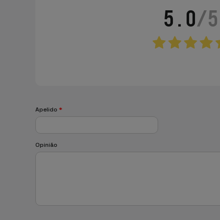
5.0
/5
Apelido
*
Opinião