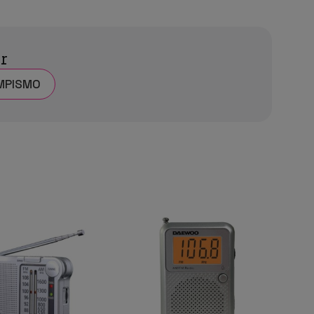
ar
MPISMO