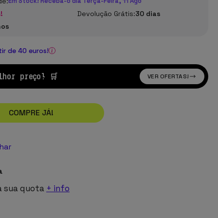
de:
Em Stock! Receba-o dia Terça-Feira, 11 Ago
!
Devolução Grátis:
30 dias
nos
tir de 40 euros!
lhor preço! 🛒
VER OFERTAS!
COMPRE JÁ!
lhar
a
a sua quota
+ info