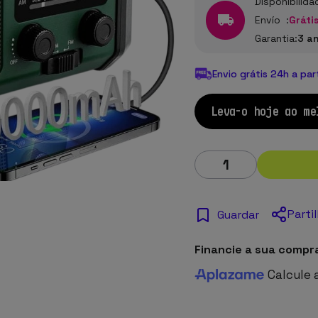
Disponibilida
Envío :
Grátis
Garantia:
3 a
Envio grátis 24h a par
Leva-o hoje ao me
Parti
Guardar
Financie a sua compr
Calcule 