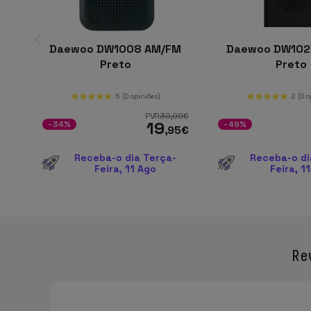
Daewoo DW1008 AM/FM
Daewoo DW102
Preto
Preto
5
(0 opiniões)
2
(0 o
PVR
30
,00
€
19
-34%
-49%
,95
€
Receba-o dia Terça-
Receba-o di
Feira, 11 Ago
Feira, 1
Re