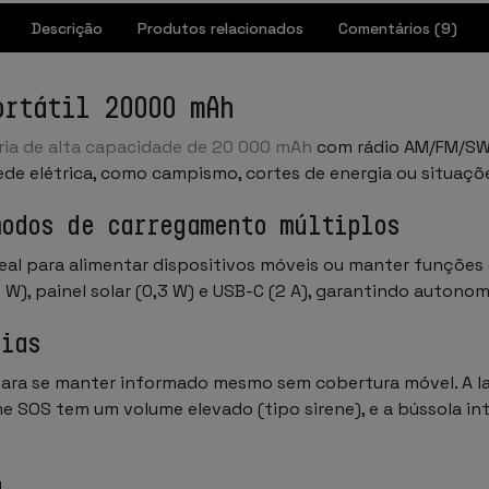
Descrição
Produtos relacionados
Comentários (9)
ortátil 20000 mAh
ria de alta capacidade de 20 000 mAh
com rádio AM/FM/SW, 
ede elétrica, como campismo, cortes de energia ou situaçõ
modos de carregamento múltiplos
ideal para alimentar dispositivos móveis ou manter funçõe
 W), painel solar (0,3 W) e USB-C (2 A), garantindo autono
cias
 para se manter informado mesmo sem cobertura móvel. A la
rme SOS tem um volume elevado (tipo sirene), e a bússola i
a