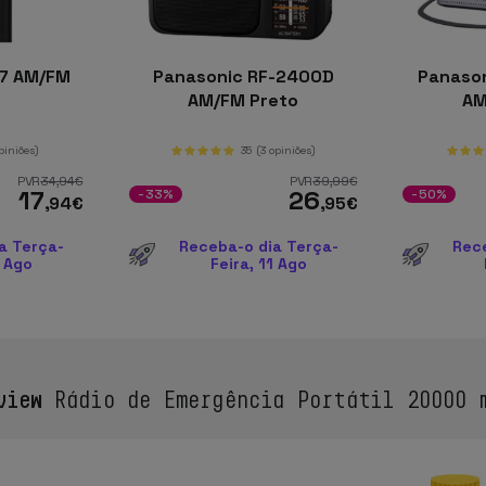
7 AM/FM
Panasonic RF-2400D
Panaso
AM/FM Preto
AM
piniões)
35
(3 opiniões)
PVR
34
,94
€
PVR
39
,99
€
17
26
-33%
-50%
,94
€
,95
€
a Terça-
Receba-o dia Terça-
Rec
1 Ago
Feira, 11 Ago
view
Rádio de Emergência Portátil 20000 