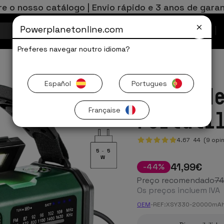
re o nosso catálogo | Envio rápido e 3 anos de garan
Powerplanetonline.com
Ofertas Limitadas
Preferes navegar noutro idioma?
Español
Portugues
Rádio d
Française
Portáti
4.67
44
(9 opin
5
-
5
W
41
,99
€
-
44
%
Preço recomendado
74
Os preços incluem IVA
OEM
-
REF:
XSY330-20000mA