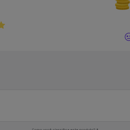
Como você classifica este produto?
*