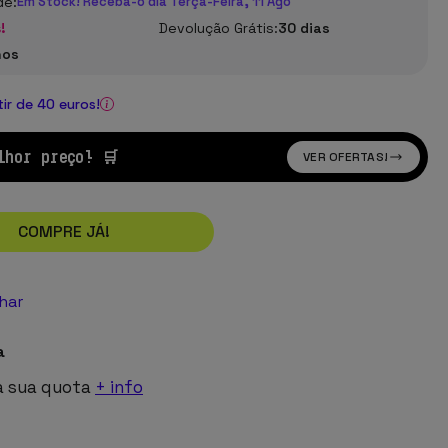
de:
Em Stock! Receba-o dia Terça-Feira, 11 Ago
!
Devolução Grátis:
30 dias
nos
tir de 40 euros!
lhor preço! 🛒
VER OFERTAS!
COMPRE JÁ!
lhar
a
a sua quota
+ info