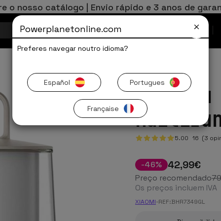
re o nosso catálogo | Envio rápido e 3 anos de garan
Powerplanetonline.com
Ofertas Limitadas
Preferes navegar noutro idioma?
Español
Portugues
Lâmpada
Française
Multifu
5.00
16
(3 opi
42
,99
€
-
46
%
Preço recomendado
7
Os preços incluem IVA
XIAOMI
-
REF:
BHR7349GL