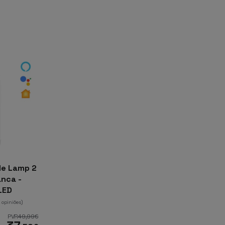
de Lamp 2
anca -
LED
 opiniões)
PVR
49
,99
€