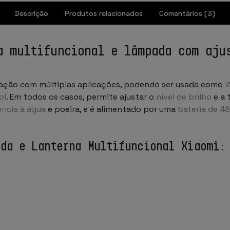
Descrição
Produtos relacionados
Comentários (3)
a multifuncional e lâmpada com aju
nação com múltiplas aplicações, podendo ser usada como
l
ol
. Em todos os casos, permite ajustar o
nível de brilho
e a 
ência à água
e poeira, e é alimentado por uma
bateria de 4
ada e Lanterna Multifuncional Xiaomi: