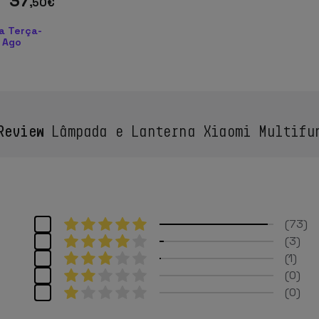
37
,50
€
a Terça-
1 Ago
Review
Lâmpada e Lanterna Xiaomi Multifu
73
3
1
0
0