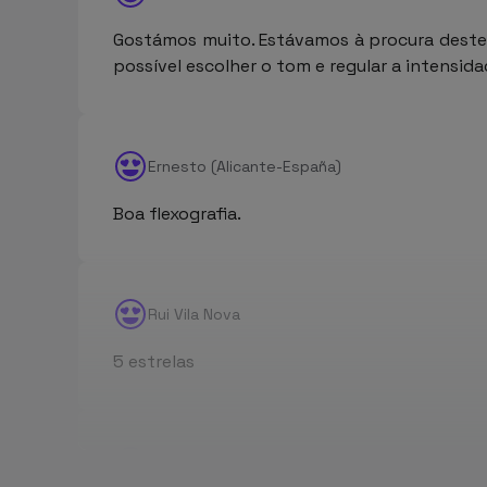
Gostámos muito. Estávamos à procura deste m
possível escolher o tom e regular a intensid
Ernesto (Alicante-España)
Boa flexografia.
Rui Vila Nova
5 estrelas
TERESA CRISTINA PEREIRA