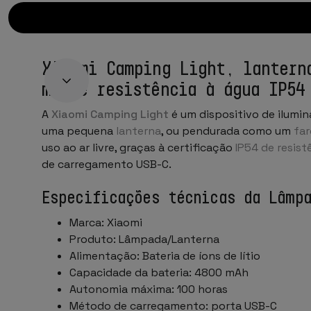
Xiaomi Camping Light, lantern
mAh e resistência à água IP54
A
Xiaomi Camping Light
é um dispositivo de ilumi
uma pequena
lanterna
, ou pendurada como um
far
uso ao ar livre, graças à certificação
IP54 de resist
de carregamento USB-C.
Especificações técnicas da Lâmp
Marca: Xiaomi
Produto: Lâmpada/Lanterna
Alimentação: Bateria de íons de lítio
Capacidade da bateria: 4800 mAh
Autonomia máxima: 100 horas
Método de carregamento: porta USB-C