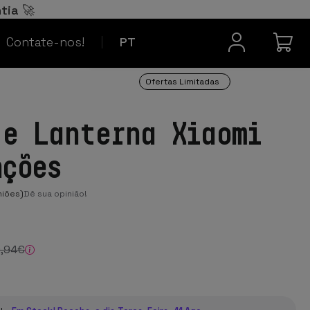
Español
ES
tia 🚀
Contacto
Français
FR
Contate-nos!
PT
Ofertas Limitadas
 e Lanterna Xiaomi
nções
niões)
Dê sua opinião!
9
,94
€