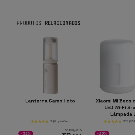
RELACIONADOS
PRODUTOS
Lanterna Camp Hoto
Xiaomi Mi Bedsi
LED Wi-Fi Br
Lâmpada 
3
(0 opiniões)
302
(234
PVR
44
,00
€
-32%
-25%