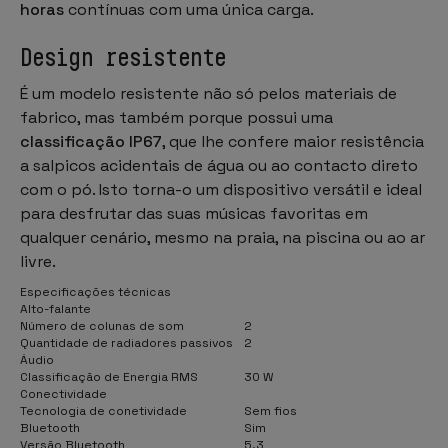
horas
contínuas com uma única carga.
Design resistente
É um modelo resistente não só pelos materiais de
fabrico, mas também porque possui uma
classificação IP67
, que lhe confere maior resistência
a salpicos acidentais de água ou ao contacto direto
com o pó. Isto torna-o um dispositivo versátil e ideal
para desfrutar das suas músicas favoritas em
qualquer cenário, mesmo na praia, na piscina ou ao ar
livre.
Especificações técnicas
Alto-falante
Número de colunas de som
2
Quantidade de radiadores passivos
2
Áudio
Classificação de Energia RMS
30 W
Conectividade
Tecnologia de conetividade
Sem fios
Bluetooth
Sim
Versão Bluetooth
5.3