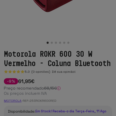
Motorola ROKR 600 30 W
Vermelho - Coluna Bluetooth
5.0 (0 opiniões)
Dê sua opinião!
61
,95
€
-
9
%
Preço recomendado
68
,15
€
Os preços incluem IVA
MOTOROLA
-
REF:
253ROKR600RED
Disponibilidade:
Em Stock! Receba-o dia Terça-Feira, 11 Ago