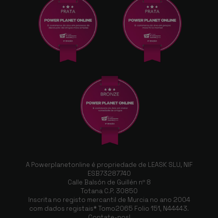
A Powerplanetonline é propriedade de LEASK SLU, NIF
ESB73287740
Calle Balsón de Guillén nº 8
Totana C.P. 30850
Inscrita no registo mercantil de Murcia no ano 2004
com dados registais* Tomo2065 Folio 151, N44443.
Contate-nos!