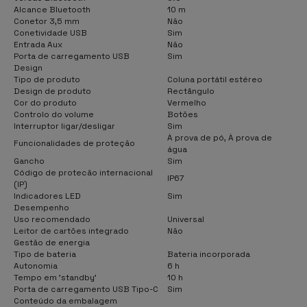
Alcance Bluetooth
10 m
Conetor 3,5 mm
Não
Conetividade USB
Sim
Entrada Aux
Não
Porta de carregamento USB
Sim
Design
Tipo de produto
Coluna portátil estéreo
Design de produto
Rectângulo
Cor do produto
Vermelho
Controlo do volume
Botões
Interruptor ligar/desligar
Sim
À prova de pó, À prova de
Funcionalidades de proteção
água
Gancho
Sim
Código de protecão internacional
IP67
(IP)
Indicadores LED
Sim
Desempenho
Uso recomendado
Universal
Leitor de cartões integrado
Não
Gestão de energia
Tipo de bateria
Bateria incorporada
Autonomia
6 h
Tempo em 'standby'
10 h
Porta de carregamento USB Tipo-C
Sim
Conteúdo da embalagem