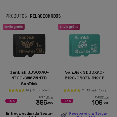
RELACIONADOS
PRODUTOS
SanDisk SDSQXAO-
SanDisk SDSQXAO-
1T00-GN6ZN 1TB
512G-GNCZN 512GB
SanDisk
(16 opiniões)
(12 opiniões)
20
23
431
191
PVR
PVR
,15
€
,99
€
386
109
-10%
-43%
,95
€
,95
€
Entrega estimada Sexta-
Receba-o dia Terça-