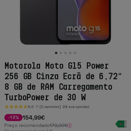
Motorola Moto G15 Power
256 GB Cinza Ecrã de 6,72“
8 GB de RAM Carregamento
TurboPower de 30 W
5.0
7
(0 opiniões)
Dê sua opinião!
154
,99
€
-
13
%
Preço recomendado
179
,00
€