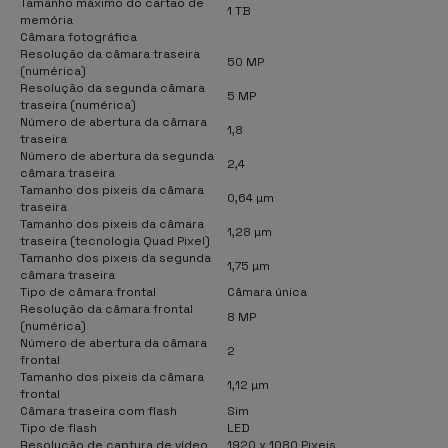
Tamanho máximo do cartão de
1 TB
memória
Câmara fotográfica
Resolução da câmara traseira
50 MP
(numérica)
Resolução da segunda câmara
5 MP
traseira (numérica)
Número de abertura da câmara
1,8
traseira
Número de abertura da segunda
2,4
câmara traseira
Tamanho dos pixeis da câmara
0,64 µm
traseira
Tamanho dos pixeis da câmara
1,28 µm
traseira (tecnologia Quad Pixel)
Tamanho dos pixeis da segunda
1,75 µm
câmara traseira
Tipo de câmara frontal
Câmara única
Resolução da câmara frontal
8 MP
(numérica)
Número de abertura da câmara
2
frontal
Tamanho dos pixeis da câmara
1,12 µm
frontal
Câmara traseira com flash
Sim
Tipo de flash
LED
Resolução de captura de vídeo
1920 x 1080 Pixeis