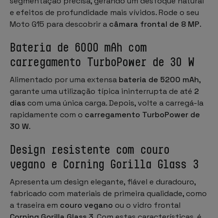
segmentação precisa, gerando um desfoque natural
e efeitos de profundidade mais vívidos. Rode o seu
Moto G15 para descobrir a
câmara frontal de 8 MP
.
Bateria de 6000 mAh com
carregamento TurboPower de 30 W
Alimentado por uma extensa
bateria de 5200 mAh
,
garante uma utilização típica ininterrupta de até
2
dias
com uma única carga. Depois, volte a carregá-la
rapidamente com o
carregamento TurboPower de
30 W
.
Design resistente com couro
vegano e Corning Gorilla Glass 3
Apresenta um design elegante, fiável e duradouro,
fabricado com materiais de primeira qualidade, como
a traseira em
couro vegano
ou o vidro frontal
Corning Gorilla Glass 3
. Com estas características, é