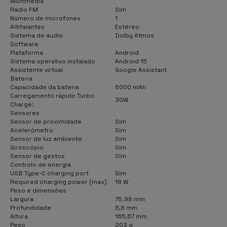
Multimédia
Rádio FM
Sim
Número de microfones
1
Altifalantes
Estéreo
Sistema de áudio
Dolby Atmos
Software
Plataforma
Android
Sistema operativo instalado
Android 15
Assistente virtual
Google Assistant
Bateria
Capacidade da bateria
6000 mAh
Carregamento rápido Turbo
30W
Charge:
Sensores
Sensor de proximidade
Sim
Acelerómetro
Sim
Sensor de luz ambiente
Sim
Giroscópio
Sim
Sensor de gestos
Sim
Controlo de energia
USB Type-C charging port
Sim
Required charging power (max)
18 W
Peso e dimensões
Largura
75.98 mm
Profundidade
8,8 mm
Altura
165,67 mm
Peso
203 g