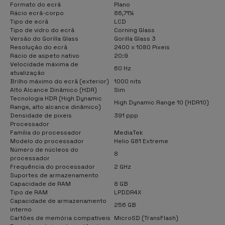
Formato do ecrã
Plano
Rácio ecrã-corpo
86,71%
Tipo de ecrã
LCD
Tipo de vidro do ecrã
Corning Glass
Versão do Gorilla Glass
Gorilla Glass 3
Resolução do ecrã
2400 x 1080 Pixeis
Rácio de aspeto nativo
20:9
Velocidade máxima de
60 Hz
atualização
Brilho máximo do ecrã (exterior)
1000 nits
Alto Alcance Dinâmico (HDR)
Sim
Tecnologia HDR (High Dynamic
High Dynamic Range 10 (HDR10)
Range, alto alcance dinâmico)
Densidade de pixeis
391 ppp
Processador
Família do processador
MediaTek
Modelo do processador
Helio G81 Extreme
Número de núcleos do
8
processador
Frequência do processador
2 GHz
Suportes de armazenamento
Capacidade de RAM
8 GB
Tipo de RAM
LPDDR4X
Capacidade de armazenamento
256 GB
interno
Cartões de memória compatíveis
MicroSD (TransFlash)