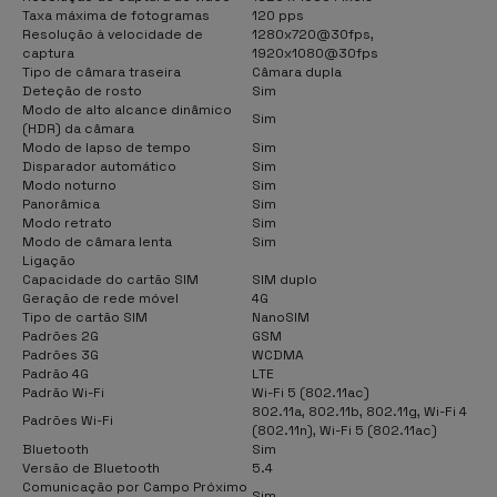
Taxa máxima de fotogramas
120 pps
Resolução à velocidade de
1280x720@30fps,
captura
1920x1080@30fps
Tipo de câmara traseira
Câmara dupla
Deteção de rosto
Sim
Modo de alto alcance dinâmico
Sim
(HDR) da câmara
Modo de lapso de tempo
Sim
Disparador automático
Sim
Modo noturno
Sim
Panorâmica
Sim
Modo retrato
Sim
Modo de câmara lenta
Sim
Ligação
Capacidade do cartão SIM
SIM duplo
Geração de rede móvel
4G
Tipo de cartão SIM
NanoSIM
Padrões 2G
GSM
Padrões 3G
WCDMA
Padrão 4G
LTE
Padrão Wi-Fi
Wi-Fi 5 (802.11ac)
802.11a, 802.11b, 802.11g, Wi-Fi 4
Padrões Wi-Fi
(802.11n), Wi-Fi 5 (802.11ac)
Bluetooth
Sim
Versão de Bluetooth
5.4
Comunicação por Campo Próximo
Sim