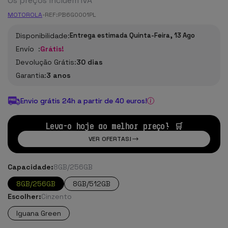
Os preços incluem IVA
MOTOROLA
-
REF:
PB6G0001PL
Disponibilidade:
Entrega estimada Quinta-Feira, 13 Ago
Envío :
Grátis!
Devolução Grátis:
30 dias
Garantia:
3 anos
Envio grátis 24h a partir de 40 euros!
Leva-o hoje ao melhor preço! 🛒
VER OFERTAS!
Capacidade:
8GB/256GB
8GB/256GB
8GB/512GB
Escolher:
Cinzento
Iguana Green