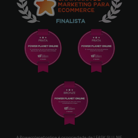
A Powerplanetonline é propriedade de LEASK SLU, NIF