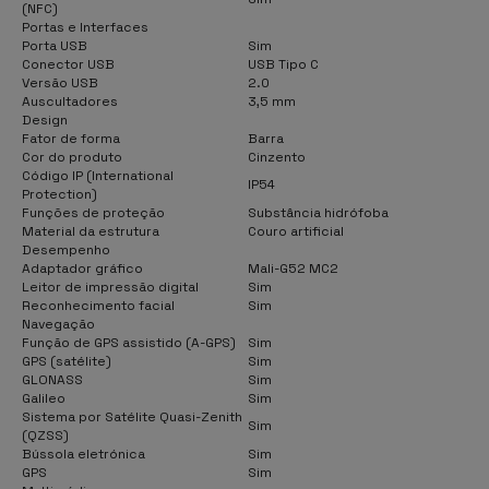
(NFC)
Portas e Interfaces
Porta USB
Sim
Conector USB
USB Tipo C
Versão USB
2.0
Auscultadores
3,5 mm
Design
Fator de forma
Barra
Cor do produto
Cinzento
Código IP (International
IP54
Protection)
Funções de proteção
Substância hidrófoba
Material da estrutura
Couro artificial
Desempenho
Adaptador gráfico
Mali-G52 MC2
Leitor de impressão digital
Sim
Reconhecimento facial
Sim
Navegação
Função de GPS assistido (A-GPS)
Sim
GPS (satélite)
Sim
GLONASS
Sim
Galileo
Sim
Sistema por Satélite Quasi-Zenith
Sim
(QZSS)
Bússola eletrónica
Sim
GPS
Sim